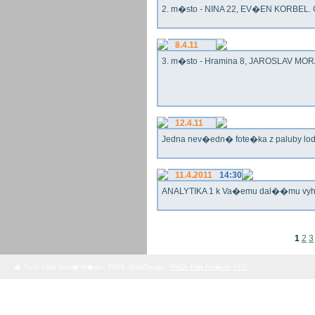
2. m�sto - NINA 22, EV�EN KORBEL. G
8.4.11
3. m�sto - Hramina 8, JAROSLAV MORA
12.4.11
Jedna nev�edn� fote�ka z paluby lo
11.4.2011
14:30
ANALYTIKA 1 k Va�emu dal��mu vy
1
2
3
� Yach Club Star� M�sto. 2008, WebDesign:
RNDr. Filip Pe�ek, PhD.