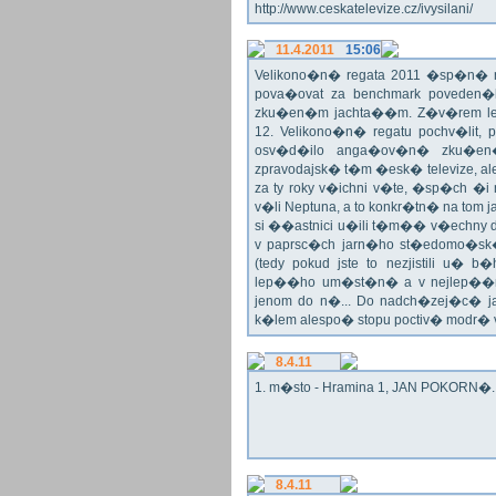
http://www.ceskatelevize.cz/ivysilani/
11.4.2011
15:06
Velikono�n� regata 2011 �sp�n� n
pova�ovat za benchmark poveden�
zku�en�m jachta��m. Z�v�rem le
12. Velikono�n� regatu pochv�lit, 
osv�d�ilo anga�ov�n� zku�en�c
zpravodajsk� t�m �esk� televize, a
za ty roky v�ichni v�te, �sp�ch �
v�li Neptuna, a to konkr�tn� na tom 
si ��astnici u�ili t�m�� v�echny dr
v paprsc�ch jarn�ho st�edomo�sk�ho
(tedy pokud jste to nezjistili u� 
lep��ho um�st�n� a v nejlep��
jenom do n�... Do nadch�zej�c� j
k�lem alespo� stopu poctiv� modr�
8.4.11
1. m�sto - Hramina 1, JAN POKORN�. G
8.4.11