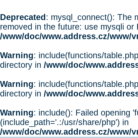
Deprecated
: mysql_connect(): The m
removed in the future: use mysqli or
/www/doc/www.address.cz/www/vr
Warning
: include(functions/table.php
directory in
/www/doc/www.address
Warning
: include(functions/table.php
directory in
/www/doc/www.address
Warning
: include(): Failed opening '
(include_path='.:/usr/share/php') in
/www/doc/www.address.cz/www/vr