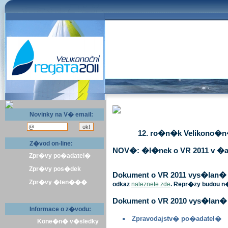
Novinky na V� email:
12. ro�n�k Velikono�n� 
Z�vod on-line:
NOV�: �l�nek o VR 2011 v �a
Zpr�vy po�adatel�
Zpr�vy pos�dek
Dokument o VR 2011 vys�lan� v 
Zpr�vy �ten���
odkaz
naleznete zde
. Repr�zy budou n
Dokument o VR 2010 vys�lan� 
Informace o z�vodu:
Zpravodajstv� po�adatel�
Kone�n� v�sledky