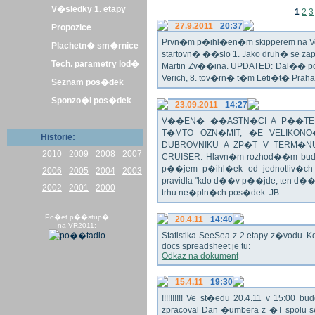
V�sledky 1. etapy
1
2
3
27.9.2011
20:37
Propozice
Prvn�m p�ihl�en�m skipperem na Veli
Plachetn� sm�rnice
startovn� ��slo 1. Jako druh� se z
Tech. parametry lod�
Martin Zv��ina. UPDATED: Dal�� po�
Verich, 8. tov�rn� t�m Leti�t� Praha 
Seznam pos�dek
Sponzo�i pos�dek
23.09.2011
14:27
V��EN� ��ASTN�CI A P��TEL
T�MTO OZN�MIT, �E VELIKON
Historie:
DUBROVNIKU A ZP�T V TERM�NU 
2010
2009
2008
2007
CRUISER. Hlavn�m rozhod��m bude o
p��jem p�ihl�ek od jednotliv�c
2006
2005
2004
2003
pravidla "kdo d��v p��jde, ten d�
2002
2001
2000
trhu ne�pln�ch pos�dek. JB
Po�et p��stup�
20.4.11
14:40
na VR2011:
Statistika SeeSea z 2.etapy z�vodu. K
docs spreadsheet je tu:
Odkaz na dokument
15.4.11
19:30
!!!!!!!!!! Ve st�edu 20.4.11 v 15:0
zpracoval Dan �umbera z �T spolu 