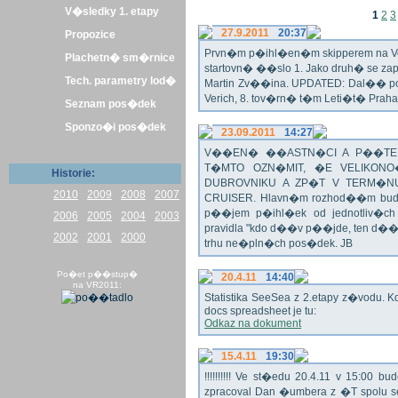
V�sledky 1. etapy
1
2
3
27.9.2011
20:37
Propozice
Prvn�m p�ihl�en�m skipperem na Veli
Plachetn� sm�rnice
startovn� ��slo 1. Jako druh� se z
Tech. parametry lod�
Martin Zv��ina. UPDATED: Dal�� po�
Verich, 8. tov�rn� t�m Leti�t� Praha 
Seznam pos�dek
Sponzo�i pos�dek
23.09.2011
14:27
V��EN� ��ASTN�CI A P��TEL
T�MTO OZN�MIT, �E VELIKON
Historie:
DUBROVNIKU A ZP�T V TERM�NU 
2010
2009
2008
2007
CRUISER. Hlavn�m rozhod��m bude o
p��jem p�ihl�ek od jednotliv�c
2006
2005
2004
2003
pravidla "kdo d��v p��jde, ten d�
2002
2001
2000
trhu ne�pln�ch pos�dek. JB
Po�et p��stup�
20.4.11
14:40
na VR2011:
Statistika SeeSea z 2.etapy z�vodu. K
docs spreadsheet je tu:
Odkaz na dokument
15.4.11
19:30
!!!!!!!!!! Ve st�edu 20.4.11 v 15:0
zpracoval Dan �umbera z �T spolu 