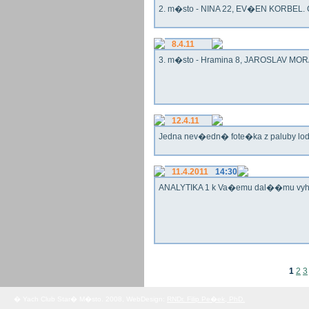
2. m�sto - NINA 22, EV�EN KORBEL. G
8.4.11
3. m�sto - Hramina 8, JAROSLAV MORA
12.4.11
Jedna nev�edn� fote�ka z paluby lo
11.4.2011
14:30
ANALYTIKA 1 k Va�emu dal��mu vy
1
2
3
� Yach Club Star� M�sto. 2008, WebDesign:
RNDr. Filip Pe�ek, PhD.