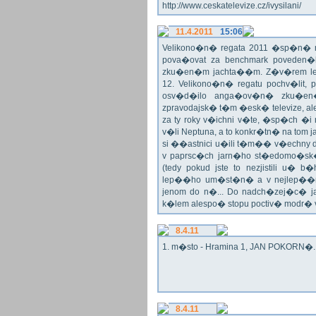
http://www.ceskatelevize.cz/ivysilani/
11.4.2011
15:06
Velikono�n� regata 2011 �sp�n� n
pova�ovat za benchmark poveden�
zku�en�m jachta��m. Z�v�rem le
12. Velikono�n� regatu pochv�lit, 
osv�d�ilo anga�ov�n� zku�en�c
zpravodajsk� t�m �esk� televize, a
za ty roky v�ichni v�te, �sp�ch �
v�li Neptuna, a to konkr�tn� na tom 
si ��astnici u�ili t�m�� v�echny dr
v paprsc�ch jarn�ho st�edomo�sk�ho
(tedy pokud jste to nezjistili u� 
lep��ho um�st�n� a v nejlep��
jenom do n�... Do nadch�zej�c� j
k�lem alespo� stopu poctiv� modr�
8.4.11
1. m�sto - Hramina 1, JAN POKORN�. G
8.4.11