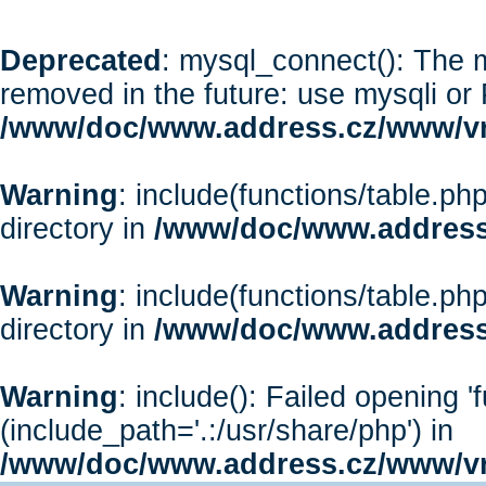
Deprecated
: mysql_connect(): The m
removed in the future: use mysqli or
/www/doc/www.address.cz/www/vr
Warning
: include(functions/table.php
directory in
/www/doc/www.address
Warning
: include(functions/table.php
directory in
/www/doc/www.address
Warning
: include(): Failed opening '
(include_path='.:/usr/share/php') in
/www/doc/www.address.cz/www/vr