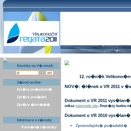
Novinky na V� email:
12. ro�n�k Velikono�n� 
Z�vod on-line:
NOV�: �l�nek o VR 2011 v �a
Zpr�vy po�adatel�
Zpr�vy pos�dek
Dokument o VR 2011 vys�lan� v 
Zpr�vy �ten���
odkaz
naleznete zde
. Repr�zy budou n
Dokument o VR 2010 vys�lan� 
Informace o z�vodu:
Zpravodajstv� po�adatel�
Kone�n� v�sledky