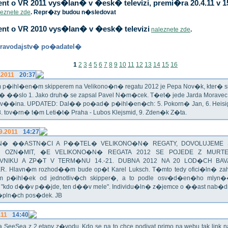
t o VR 2011 vys�lan� v �esk� televizi, premi�ra 20.4.11 v 1
leznete zde
. Repr�zy budou n�sledovat
nt o VR 2010 vys�lan� v �esk� televizi
naleznete zde
.
ravodajstv� po�adatel�
1
2
3
4
5
6
7
8
9
10
11
12
13
14
15
16
.2011
20:37
p�ihl�en�m skipperem na Velikono�n� regatu 2012 je Pepa Nov�k, kter� si t
n� ��slo 1. Jako druh� se zapsal Pavel N�m�cek. T�et� jede Jarda Morav
Zv��ina. UPDATED: Dal�� po�ad� p�ihl�en�ch: 5. Pokorn� Jan, 6. Heisig 
 8. tov�rn� t�m Leti�t� Praha - Lubos Klejsmid, 9. Zden�k Z�ta.
9.2011
14:27
� ��ASTN�CI A P��TEL� VELIKONO�N� REGATY, DOVOLUJEME 
 OZN�MIT, �E VELIKONO�N� REGATA 2012 SE POJEDE Z MURT
VNIKU A ZP�T V TERM�NU 14.-21. DUBNA 2012 NA 20 LOD�CH BAV
R. Hlavn�m rozhod��m bude op�t Karel Luksch. T�mto tedy ofici�ln� za
 p�ihl�ek od jednotliv�ch skipper�, a to podle osv�d�en�ho mlyn
a "kdo d��v p��jde, ten d��v mele". Individu�ln� z�jemce o ��ast nab�
�pln�ch pos�dek. JB
.11
14:40
ika SeeSea z 2.etapy z�vodu. Kdo se na to chce podivat primo na webu tak link 