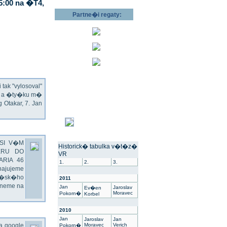
5:00 na �T4,
Partne�i regaty:
ak "vylosoval"
ec a �ty�ku m�
Otakar, 7. Jan
SI V�M
Historick� tabulka v�t�z�
ERU DO
VR
ARIA 46
1.
2.
3.
hajujeme
��sk�ho
2011
dneme na
Jan
Jaroslav
Ev�en
Moravec
Pokorn�
Korbel
2010
Jan
Jaroslav
Jan
na google
Moravec
Verich
Pokorn�