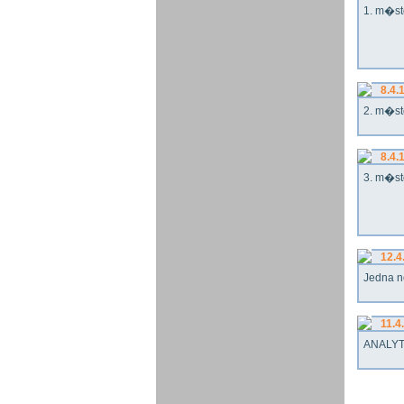
1. m�st
8.4.
2. m�st
8.4.
3. m�st
12.4
Jedna n
11.4
ANALYT