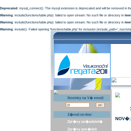
Deprecated
: mysql_connect(): The mysql extension is deprecated and will be removed in th
Warning
: include(functions/table.php): failed to open stream: No such file or directory in
/ww
Warning
: include(functions/table.php): failed to open stream: No such file or directory in
/ww
Warning
: include(): Failed opening 'functions/table.php' for inclusion (include_path='.:/usr/sh
Novinky na V� email:
Z�vod on-line:
NOV�: 
Zpr�vy po�adatel�
Zpr�vy pos�dek