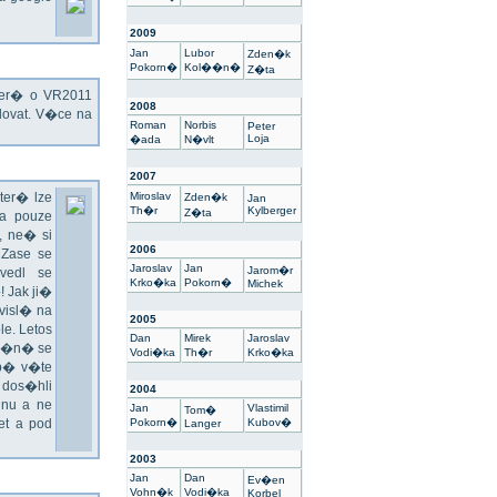
2009
Jan
Lubor
Zden�k
Pokorn�
Kol��n�
Z�ta
kter� o VR2011
2008
ovat. V�ce na
Roman
Norbis
Peter
Loja
�ada
N�vlt
2007
ter� lze
Miroslav
Zden�k
Jan
Th�r
Kylberger
Z�ta
a pouze
 ne� si
2006
 Zase se
Jaroslav
Jan
Jarom�r
vedl se
Krko�ka
Pokorn�
Michek
 Jak ji�
visl� na
2005
e. Letos
Dan
Mirek
Jaroslav
un�n� se
Vodi�ka
Th�r
Krko�ka
sp� v�te
 dos�hli
2004
nu a ne
Jan
Vlastimil
Tom�
t a pod
Pokorn�
Kubov�
Langer
2003
Jan
Dan
Ev�en
Vohn�k
Vodi�ka
Korbel