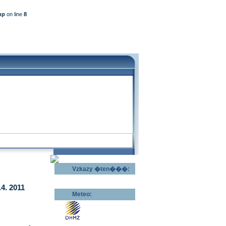
hp
on line
8
Vzkazy �ten���:
Odeslat vzkaz >>
4. 2011
Meteo:
Pov�trnostn�
p�edpov�d >>