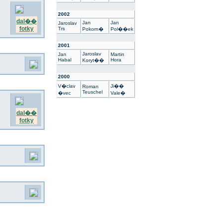
2002
dal��
Jan
Jan
Jaroslav
fotky
Trs
Pokorn�
Pol��ek
2001
Jaroslav
Jan
Martin
Habal
Hora
Koryt��
2000
V�clav
Ji��
Roman
Teuschel
�vec
Vale�
dal��
fotky