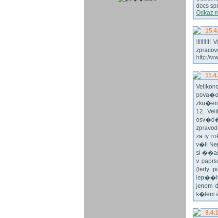
docs spr
Odkaz n
15.4
!!!!!!!
zpraco
http://w
11.4
Veliko
pova�o
zku�en
12. Vel
osv�d�
zpravod
za ty r
v�li Ne
si ��as
v paprs
(tedy p
lep��h
jenom 
k�lem 
8.4.