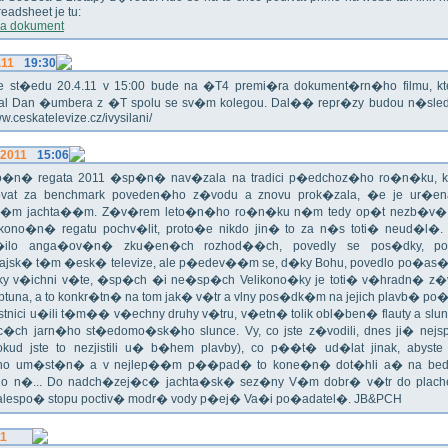
eadsheet je tu:
a dokument
.11
19:30
!!! Ve st�edu 20.4.11 v 15:00 bude na �T4 premi�ra dokument�rn�ho filmu, 
val Dan �umbera z �T spolu se sv�m kolegou. Dal�� repr�zy budou n�sled
ww.ceskatelevize.cz/ivysilani/
.2011
15:06
no�n� regata 2011 �sp�n� nav�zala na tradici p�edchoz�ho ro�n�ku, k
vat za benchmark poveden�ho z�vodu a znovu prok�zala, �e je ur�en
�m jachta��m. Z�v�rem leto�n�ho ro�n�ku n�m tedy op�t nezb�v�,
ikono�n� regatu pochv�lit, proto�e nikdo jin� to za n�s toti� neud�l�.
ilo anga�ov�n� zku�en�ch rozhod��ch, povedly se pos�dky, po
ajsk� t�m �esk� televize, ale p�edev��m se, d�ky Bohu, povedlo po�as�!
oky v�ichni v�te, �sp�ch �i ne�sp�ch Velikono�ky je toti� v�hradn� z�
ptuna, a to konkr�tn� na tom jak� v�tr a vlny pos�dk�m na jejich plavb� po�l
tnici u�ili t�m�� v�echny druhy v�tru, v�etn� tolik obl�ben� flauty a sl
c�ch jarn�ho st�edomo�sk�ho slunce. Vy, co jste z�vodili, dnes ji� nej
okud jste to nezjistili u� b�hem plavby), co p��t� ud�lat jinak, abyste
o um�st�n� a v nejlep��m p��pad� to kone�n� dot�hli a� na bed
do n�... Do nadch�zej�c� jachta�sk� sez�ny V�m dobr� v�tr do plache
alespo� stopu poctiv� modr� vody p�ej� Va�i po�adatel�. JB&PCH
11