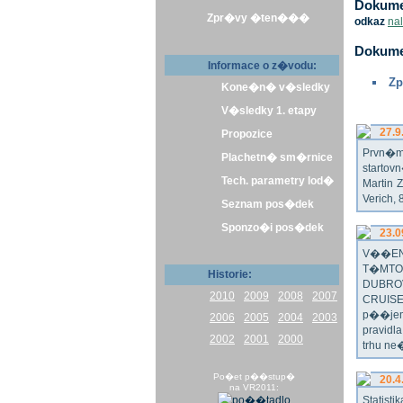
Dokumen
Zpr�vy �ten���
odkaz
na
Dokume
Informace o z�vodu:
Zp
Kone�n� v�sledky
V�sledky 1. etapy
27.9
Propozice
Prvn�m 
Plachetn� sm�rnice
startov
Tech. parametry lod�
Martin 
Verich,
Seznam pos�dek
Sponzo�i pos�dek
23.0
V��EN
T�MTO
Historie:
DUBRO
2010
2009
2008
2007
CRUISE
p��jem
2006
2005
2004
2003
pravidl
2002
2001
2000
trhu ne
Po�et p��stup�
20.4
na VR2011:
Statist