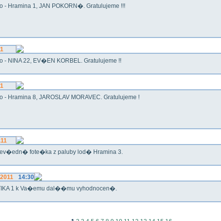
o - Hramina 1, JAN POKORN�. Gratulujeme !!!
11
o - NINA 22, EV�EN KORBEL. Gratulujeme !!
11
o - Hramina 8, JAROSLAV MORAVEC. Gratulujeme !
.11
ev�edn� fote�ka z paluby lod� Hramina 3.
.2011
14:30
IKA 1 k Va�emu dal��mu vyhodnocen�.