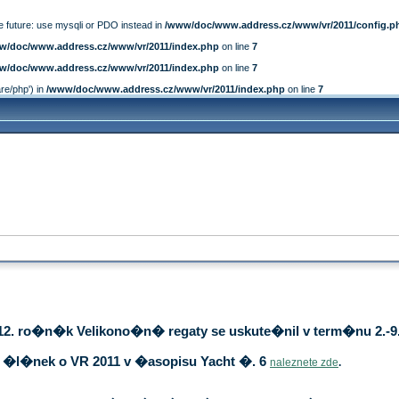
e future: use mysqli or PDO instead in
/www/doc/www.address.cz/www/vr/2011/config.p
w/doc/www.address.cz/www/vr/2011/index.php
on line
7
w/doc/www.address.cz/www/vr/2011/index.php
on line
7
are/php') in
/www/doc/www.address.cz/www/vr/2011/index.php
on line
7
12. ro�n�k Velikono�n� regaty se uskute�nil v term�nu 2.-9.
�l�nek o VR 2011 v �asopisu Yacht �. 6
naleznete zde
.