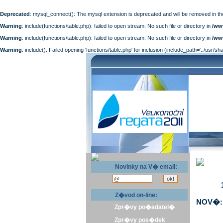
Deprecated
: mysql_connect(): The mysql extension is deprecated and will be removed in th
Warning
: include(functions/table.php): failed to open stream: No such file or directory in
/ww
Warning
: include(functions/table.php): failed to open stream: No such file or directory in
/ww
Warning
: include(): Failed opening 'functions/table.php' for inclusion (include_path='.:/usr/sh
Novinky na V� email:
Z�vod on-line:
NOV�: 
Zpr�vy po�adatel�
Zpr�vy pos�dek