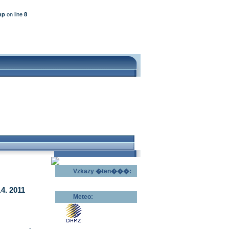
hp
on line
8
Vzkazy �ten���:
Odeslat vzkaz >>
4. 2011
Meteo:
Pov�trnostn�
p�edpov�d >>