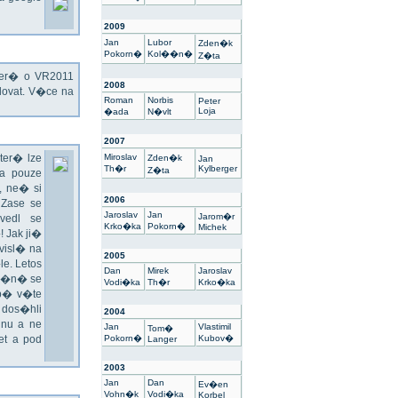
2009
Jan
Lubor
Zden�k
Pokorn�
Kol��n�
Z�ta
kter� o VR2011
2008
ovat. V�ce na
Roman
Norbis
Peter
Loja
�ada
N�vlt
2007
ter� lze
Miroslav
Zden�k
Jan
Th�r
Kylberger
Z�ta
a pouze
 ne� si
2006
 Zase se
Jaroslav
Jan
Jarom�r
vedl se
Krko�ka
Pokorn�
Michek
 Jak ji�
visl� na
2005
e. Letos
Dan
Mirek
Jaroslav
un�n� se
Vodi�ka
Th�r
Krko�ka
sp� v�te
 dos�hli
2004
nu a ne
Jan
Vlastimil
Tom�
t a pod
Pokorn�
Kubov�
Langer
2003
Jan
Dan
Ev�en
Vohn�k
Vodi�ka
Korbel