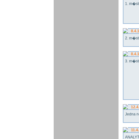
1. m�st
8.4.
2. m�st
8.4.
3. m�st
12.4
Jedna n
11.4
ANALYT