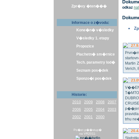
Dokumen
Zpr�vy �ten���
odkaz
na
Dokume
Informace o z�vodu:
Zp
Kone�n� v�sledky
V�sledky 1. etapy
27.9
Propozice
Prvn�m 
Plachetn� sm�rnice
startov
Tech. parametry lod�
Martin 
Verich,
Seznam pos�dek
Sponzo�i pos�dek
23.0
V��EN
T�MTO
Historie:
DUBRO
2010
2009
2008
2007
CRUISE
p��jem
2006
2005
2004
2003
pravidl
2002
2001
2000
trhu ne
Po�et p��stup�
20.4
na VR2011:
Statist