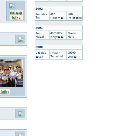
2002
dal��
Jan
Jan
Jaroslav
fotky
Trs
Pokorn�
Pol��ek
2001
Jaroslav
Jan
Martin
Habal
Hora
Koryt��
2000
V�clav
Ji��
Roman
Teuschel
�vec
Vale�
fotky