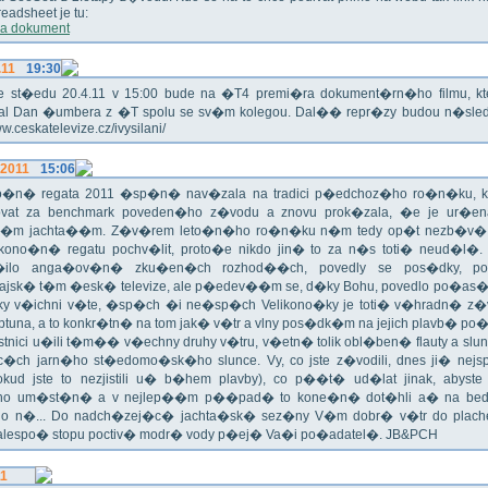
eadsheet je tu:
a dokument
.11
19:30
!!! Ve st�edu 20.4.11 v 15:00 bude na �T4 premi�ra dokument�rn�ho filmu, 
val Dan �umbera z �T spolu se sv�m kolegou. Dal�� repr�zy budou n�sled
ww.ceskatelevize.cz/ivysilani/
.2011
15:06
no�n� regata 2011 �sp�n� nav�zala na tradici p�edchoz�ho ro�n�ku, k
vat za benchmark poveden�ho z�vodu a znovu prok�zala, �e je ur�en
�m jachta��m. Z�v�rem leto�n�ho ro�n�ku n�m tedy op�t nezb�v�,
ikono�n� regatu pochv�lit, proto�e nikdo jin� to za n�s toti� neud�l�.
ilo anga�ov�n� zku�en�ch rozhod��ch, povedly se pos�dky, po
ajsk� t�m �esk� televize, ale p�edev��m se, d�ky Bohu, povedlo po�as�!
oky v�ichni v�te, �sp�ch �i ne�sp�ch Velikono�ky je toti� v�hradn� z�
ptuna, a to konkr�tn� na tom jak� v�tr a vlny pos�dk�m na jejich plavb� po�l
tnici u�ili t�m�� v�echny druhy v�tru, v�etn� tolik obl�ben� flauty a sl
c�ch jarn�ho st�edomo�sk�ho slunce. Vy, co jste z�vodili, dnes ji� nej
okud jste to nezjistili u� b�hem plavby), co p��t� ud�lat jinak, abyste
o um�st�n� a v nejlep��m p��pad� to kone�n� dot�hli a� na bed
do n�... Do nadch�zej�c� jachta�sk� sez�ny V�m dobr� v�tr do plache
alespo� stopu poctiv� modr� vody p�ej� Va�i po�adatel�. JB&PCH
11