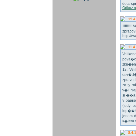
docs spr
Odkaz n
15.4
!!!!!!!
zpraco
http://w
11.4
Veliko
pova�o
zku�en
12. Vel
osv�d�
zpravod
za ty r
v�li Ne
si ��as
v paprs
(tedy p
lep��h
jenom 
k�lem 
8.4.