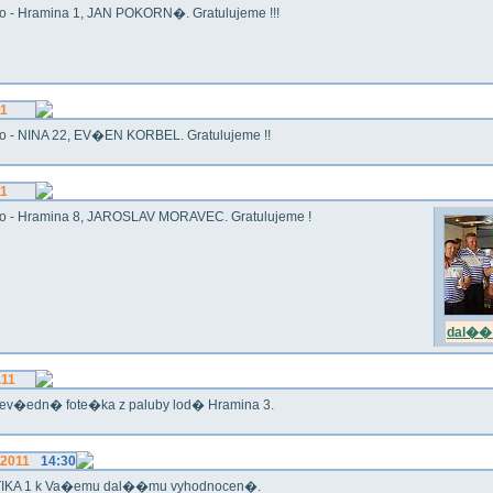
o - Hramina 1, JAN POKORN�. Gratulujeme !!!
11
o - NINA 22, EV�EN KORBEL. Gratulujeme !!
11
o - Hramina 8, JAROSLAV MORAVEC. Gratulujeme !
dal�� 
.11
ev�edn� fote�ka z paluby lod� Hramina 3.
.2011
14:30
IKA 1 k Va�emu dal��mu vyhodnocen�.