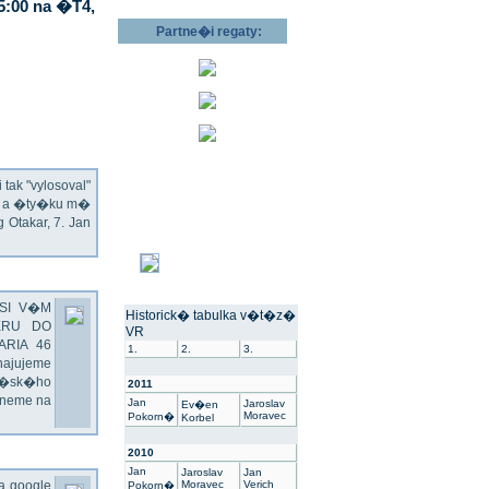
5:00 na �T4,
Partne�i regaty:
ak "vylosoval"
ec a �ty�ku m�
Otakar, 7. Jan
SI V�M
Historick� tabulka v�t�z�
ERU DO
VR
ARIA 46
1.
2.
3.
hajujeme
��sk�ho
2011
dneme na
Jan
Jaroslav
Ev�en
Moravec
Pokorn�
Korbel
2010
Jan
Jaroslav
Jan
na google
Moravec
Verich
Pokorn�