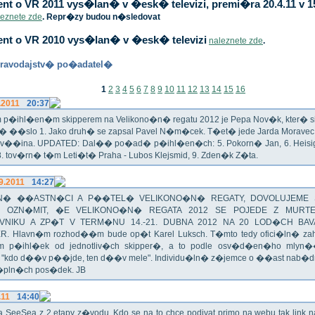
t o VR 2011 vys�lan� v �esk� televizi, premi�ra 20.4.11 v 1
leznete zde
. Repr�zy budou n�sledovat
nt o VR 2010 vys�lan� v �esk� televizi
naleznete zde
.
ravodajstv� po�adatel�
1
2
3
4
5
6
7
8
9
10
11
12
13
14
15
16
.2011
20:37
p�ihl�en�m skipperem na Velikono�n� regatu 2012 je Pepa Nov�k, kter� si t
n� ��slo 1. Jako druh� se zapsal Pavel N�m�cek. T�et� jede Jarda Morav
Zv��ina. UPDATED: Dal�� po�ad� p�ihl�en�ch: 5. Pokorn� Jan, 6. Heisig 
 8. tov�rn� t�m Leti�t� Praha - Lubos Klejsmid, 9. Zden�k Z�ta.
9.2011
14:27
� ��ASTN�CI A P��TEL� VELIKONO�N� REGATY, DOVOLUJEME 
 OZN�MIT, �E VELIKONO�N� REGATA 2012 SE POJEDE Z MURT
VNIKU A ZP�T V TERM�NU 14.-21. DUBNA 2012 NA 20 LOD�CH BAV
R. Hlavn�m rozhod��m bude op�t Karel Luksch. T�mto tedy ofici�ln� za
 p�ihl�ek od jednotliv�ch skipper�, a to podle osv�d�en�ho mlyn
a "kdo d��v p��jde, ten d��v mele". Individu�ln� z�jemce o ��ast nab�
�pln�ch pos�dek. JB
.11
14:40
ika SeeSea z 2.etapy z�vodu. Kdo se na to chce podivat primo na webu tak link 