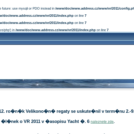
e future: use mysqli or PDO instead in
/www/doc/www.address.cz/www/vr/2011/config.p
w/doc/www.address.cz/www/vr/2011/index.php
on line
7
w/doc/www.address.cz/www/vr/2011/index.php
on line
7
are/php') in
/www/doc/www.address.cz/www/vr/2011/index.php
on line
7
12. ro�n�k Velikono�n� regaty se uskute�nil v term�nu 2.-9.
�l�nek o VR 2011 v �asopisu Yacht �. 6
naleznete zde
.