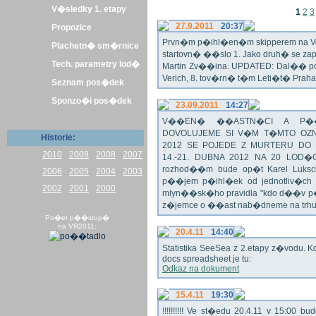
V�sledky 1. etapy
1
2
3
27.9.2011
20:37
Propozice
Prvn�m p�ihl�en�m skipperem na Veli
Plachetn� sm�rnice
startovn� ��slo 1. Jako druh� se z
Tech. parametry lod�
Martin Zv��ina. UPDATED: Dal�� po�
Verich, 8. tov�rn� t�m Leti�t� Praha 
Seznam pos�dek
Sponzo�i pos�dek
23.09.2011
14:27
V��EN� ��ASTN�CI A P��T
DOVOLUJEME SI V�M T�MTO OZN
Historie:
2012 SE POJEDE Z MURTERU DO
2010
2009
2008
2007
14.-21. DUBNA 2012 NA 20 LOD�
rozhod��m bude op�t Karel Luksch
2006
2005
2004
2003
p��jem p�ihl�ek od jednotliv�ch 
2002
2001
2000
mlyn��sk�ho pravidla "kdo d��v p�
z�jemce o ��ast nab�dneme na trh
Po�et p��stup�
na VR2011:
20.4.11
14:40
Statistika SeeSea z 2.etapy z�vodu. K
docs spreadsheet je tu:
Odkaz na dokument
15.4.11
19:30
!!!!!!!!!! Ve st�edu 20.4.11 v 15:0