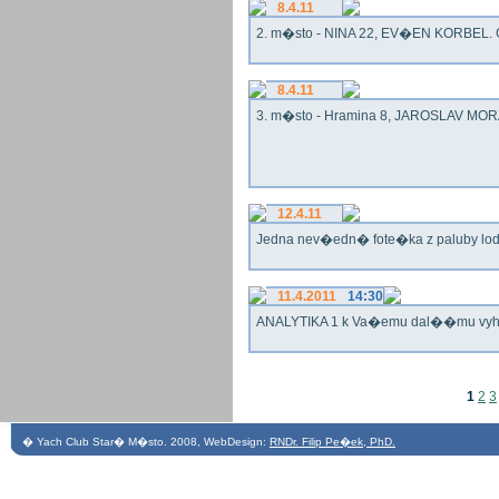
8.4.11
2. m�sto - NINA 22, EV�EN KORBEL. G
8.4.11
3. m�sto - Hramina 8, JAROSLAV MORA
12.4.11
Jedna nev�edn� fote�ka z paluby lo
11.4.2011
14:30
ANALYTIKA 1 k Va�emu dal��mu vy
1
2
3
� Yach Club Star� M�sto. 2008, WebDesign:
RNDr. Filip Pe�ek, PhD.