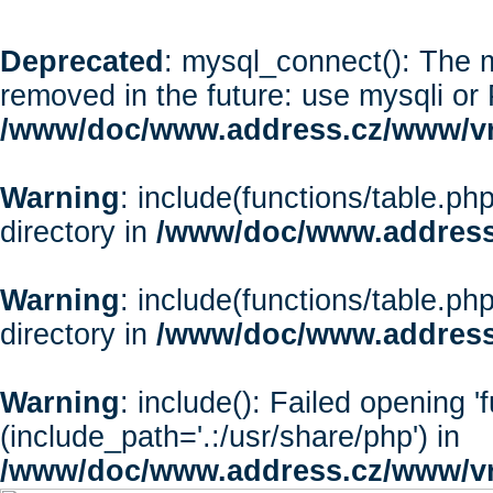
Deprecated
: mysql_connect(): The m
removed in the future: use mysqli or
/www/doc/www.address.cz/www/vr
Warning
: include(functions/table.php
directory in
/www/doc/www.address
Warning
: include(functions/table.php
directory in
/www/doc/www.address
Warning
: include(): Failed opening '
(include_path='.:/usr/share/php') in
/www/doc/www.address.cz/www/vr