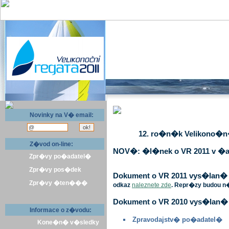
Novinky na V� email:
12. ro�n�k Velikono�n� 
Z�vod on-line:
NOV�: �l�nek o VR 2011 v �a
Zpr�vy po�adatel�
Zpr�vy pos�dek
Dokument o VR 2011 vys�lan� v 
Zpr�vy �ten���
odkaz
naleznete zde
. Repr�zy budou n
Dokument o VR 2010 vys�lan� 
Informace o z�vodu:
Zpravodajstv� po�adatel�
Kone�n� v�sledky