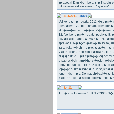
zpracoval Dan �umbera z �T spolu 
http://www.ceskatelevize.cz/ivysilani/
11.4.2011
15:06
Velikono�n� regata 2011 �sp�n� n
pova�ovat za benchmark poveden�
zku�en�m jachta��m. Z�v�rem le
12. Velikono�n� regatu pochv�lit, 
osv�d�ilo anga�ov�n� zku�en�c
zpravodajsk� t�m �esk� televize, a
za ty roky v�ichni v�te, �sp�ch �
v�li Neptuna, a to konkr�tn� na tom 
si ��astnici u�ili t�m�� v�echny dr
v paprsc�ch jarn�ho st�edomo�sk�ho
(tedy pokud jste to nezjistili u� 
lep��ho um�st�n� a v nejlep��
jenom do n�... Do nadch�zej�c� j
k�lem alespo� stopu poctiv� modr�
8.4.11
1. m�sto - Hramina 1, JAN POKORN�. G