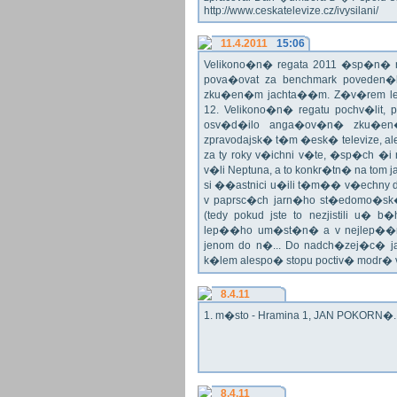
http://www.ceskatelevize.cz/ivysilani/
11.4.2011
15:06
Velikono�n� regata 2011 �sp�n� n
pova�ovat za benchmark poveden�
zku�en�m jachta��m. Z�v�rem le
12. Velikono�n� regatu pochv�lit, 
osv�d�ilo anga�ov�n� zku�en�c
zpravodajsk� t�m �esk� televize, a
za ty roky v�ichni v�te, �sp�ch �
v�li Neptuna, a to konkr�tn� na tom 
si ��astnici u�ili t�m�� v�echny dr
v paprsc�ch jarn�ho st�edomo�sk�ho
(tedy pokud jste to nezjistili u� 
lep��ho um�st�n� a v nejlep��
jenom do n�... Do nadch�zej�c� j
k�lem alespo� stopu poctiv� modr�
8.4.11
1. m�sto - Hramina 1, JAN POKORN�. G
8.4.11