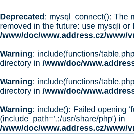
Deprecated
: mysql_connect(): The m
removed in the future: use mysqli or
/www/doc/www.address.cz/www/vr
Warning
: include(functions/table.php
directory in
/www/doc/www.address
Warning
: include(functions/table.php
directory in
/www/doc/www.address
Warning
: include(): Failed opening '
(include_path='.:/usr/share/php') in
/www/doc/www.address.cz/www/vr