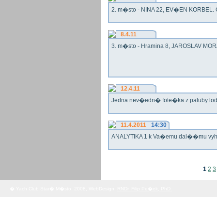
2. m�sto - NINA 22, EV�EN KORBEL. G
8.4.11
3. m�sto - Hramina 8, JAROSLAV MORA
12.4.11
Jedna nev�edn� fote�ka z paluby lo
11.4.2011
14:30
ANALYTIKA 1 k Va�emu dal��mu vy
1
2
3
� Yach Club Star� M�sto. 2008, WebDesign:
RNDr. Filip Pe�ek, PhD.