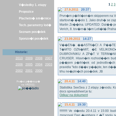
1
2
3
V�sledky 1. etapy
27.9.2011
20:37
Propozice
Prvn�m p�ihl�en�m skipperem na Veli
Plachetn� sm�rnice
startovn� ��slo 1. Jako druh� se z
Martin Zv��ina. UPDATED: Dal�� po�
Tech. parametry lod�
Verich, 8. tov�rn� t�m Leti�t� Praha 
Seznam pos�dek
Sponzo�i pos�dek
23.09.2011
14:27
V��EN� ��ASTN�CI A P��TEL
T�MTO OZN�MIT, �E VELIKON
Historie:
DUBROVNIKU A ZP�T V TERM�NU 
2010
2009
2008
2007
CRUISER. Hlavn�m rozhod��m bude o
p��jem p�ihl�ek od jednotliv�c
2006
2005
2004
2003
pravidla "kdo d��v p��jde, ten d�
2002
2001
2000
trhu ne�pln�ch pos�dek. JB
20.4.11
14:40
Po�et p��stup�
na VR2011:
Statistika SeeSea z 2.etapy z�vodu. K
docs spreadsheet je tu:
Odkaz na dokument
15.4.11
19:30
!!!!!!!!!! Ve st�edu 20.4.11 v 15:0
zpracoval Dan �umbera z �T spolu 