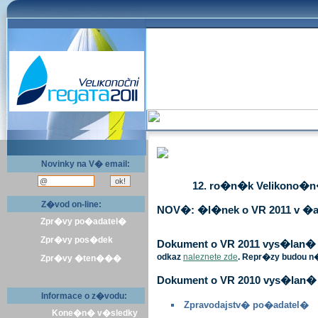
Novinky na V� email:
12. ro�n�k Velikono�n� 
Z�vod on-line:
NOV�: �l�nek o VR 2011 v �a
Zpr�vy po�adatel�
Zpr�vy pos�dek
Dokument o VR 2011 vys�lan� v 
odkaz
naleznete zde
. Repr�zy budou n
Zpr�vy �ten���
Dokument o VR 2010 vys�lan� 
Informace o z�vodu:
Zpravodajstv� po�adatel�
Kone�n� v�sledky