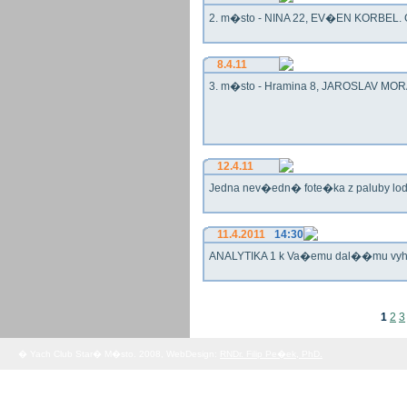
2. m�sto - NINA 22, EV�EN KORBEL. G
8.4.11
3. m�sto - Hramina 8, JAROSLAV MORA
12.4.11
Jedna nev�edn� fote�ka z paluby lo
11.4.2011
14:30
ANALYTIKA 1 k Va�emu dal��mu vy
1
2
3
� Yach Club Star� M�sto. 2008, WebDesign:
RNDr. Filip Pe�ek, PhD.