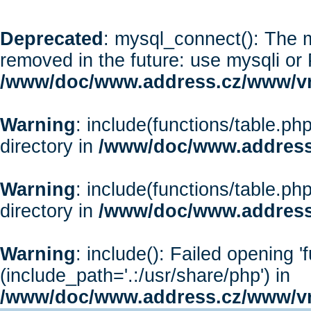
Deprecated
: mysql_connect(): The m
removed in the future: use mysqli or
/www/doc/www.address.cz/www/vr
Warning
: include(functions/table.php
directory in
/www/doc/www.address
Warning
: include(functions/table.php
directory in
/www/doc/www.address
Warning
: include(): Failed opening '
(include_path='.:/usr/share/php') in
/www/doc/www.address.cz/www/vr