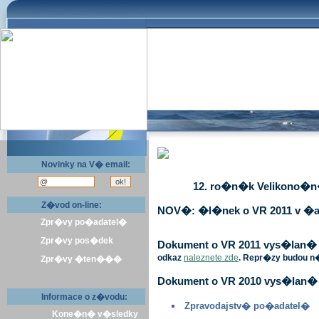
Novinky na V� email:
12. ro�n�k Velikono�n� 
Z�vod on-line:
NOV�: �l�nek o VR 2011 v �a
Zpr�vy po�adatel�
Zpr�vy pos�dek
Dokument o VR 2011 vys�lan� v 
odkaz
naleznete zde
. Repr�zy budou n
Zpr�vy �ten���
Dokument o VR 2010 vys�lan� 
Informace o z�vodu:
Zpravodajstv� po�adatel�
Kone�n� v�sledky