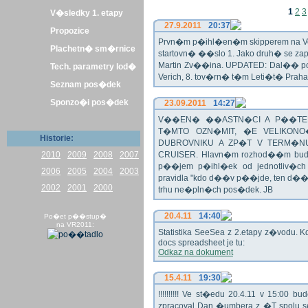
1
2
3
V�sledky 1. etapy
27.9.2011
20:37
Propozice
Prvn�m p�ihl�en�m skipperem na Veli
Plachetn� sm�rnice
startovn� ��slo 1. Jako druh� se z
Martin Zv��ina. UPDATED: Dal�� po�
Tech. parametry lod�
Verich, 8. tov�rn� t�m Leti�t� Praha 
Seznam pos�dek
Sponzo�i pos�dek
23.09.2011
14:27
V��EN� ��ASTN�CI A P��TEL
T�MTO OZN�MIT, �E VELIKON
Historie:
DUBROVNIKU A ZP�T V TERM�NU 
2010
2009
2008
2007
CRUISER. Hlavn�m rozhod��m bude o
p��jem p�ihl�ek od jednotliv�c
2006
2005
2004
2003
pravidla "kdo d��v p��jde, ten d�
2002
2001
2000
trhu ne�pln�ch pos�dek. JB
20.4.11
14:40
Po�et p��stup�
na VR2011:
Statistika SeeSea z 2.etapy z�vodu. K
docs spreadsheet je tu:
Odkaz na dokument
15.4.11
19:30
!!!!!!!!!! Ve st�edu 20.4.11 v 15:0
zpracoval Dan �umbera z �T spolu 