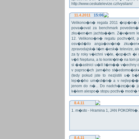
http://www.ceskatelevize.cz/ivysilani/
11.4.2011
15:06
Velikono�n� regata 2011 �sp�n� n
pova�ovat za benchmark poveden�
zku�en�m jachta��m. Z�v�rem le
12. Velikono�n� regatu pochv�lit, 
osv�d�ilo anga�ov�n� zku�en�c
zpravodajsk� t�m �esk� televize, a
za ty roky v�ichni v�te, �sp�ch �
v�li Neptuna, a to konkr�tn� na tom 
si ��astnici u�ili t�m�� v�echny dr
v paprsc�ch jarn�ho st�edomo�sk�ho
(tedy pokud jste to nezjistili u� 
lep��ho um�st�n� a v nejlep��
jenom do n�... Do nadch�zej�c� j
k�lem alespo� stopu poctiv� modr�
8.4.11
1. m�sto - Hramina 1, JAN POKORN�. G
8.4.11