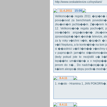
http://www.ceskatelevize.cz/ivysilani/
11.4.2011
15:06
Velikono�n� regata 2011 �sp�n� n
pova�ovat za benchmark poveden�
zku�en�m jachta��m. Z�v�rem le
12. Velikono�n� regatu pochv�lit, 
osv�d�ilo anga�ov�n� zku�en�c
zpravodajsk� t�m �esk� televize, a
za ty roky v�ichni v�te, �sp�ch �
v�li Neptuna, a to konkr�tn� na tom 
si ��astnici u�ili t�m�� v�echny dr
v paprsc�ch jarn�ho st�edomo�sk�ho
(tedy pokud jste to nezjistili u� 
lep��ho um�st�n� a v nejlep��
jenom do n�... Do nadch�zej�c� j
k�lem alespo� stopu poctiv� modr�
8.4.11
1. m�sto - Hramina 1, JAN POKORN�. G
8.4.11