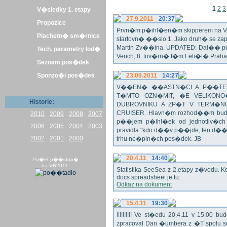
1
2
3
V�sledky 1. etapy
27.9.2011
20:37
Propozice
Prvn�m p�ihl�en�m skipperem na Veli
Plachetn� sm�rnice
startovn� ��slo 1. Jako druh� se z
Martin Zv��ina. UPDATED: Dal�� po�
Tech. parametry lod�
Verich, 8. tov�rn� t�m Leti�t� Praha 
Seznam pos�dek
Sponzo�i pos�dek
23.09.2011
14:27
V��EN� ��ASTN�CI A P��TEL
T�MTO OZN�MIT, �E VELIKON
Historie:
DUBROVNIKU A ZP�T V TERM�NU 
CRUISER. Hlavn�m rozhod��m bude o
2010
2009
2008
2007
p��jem p�ihl�ek od jednotliv�c
2006
2005
2004
2003
pravidla "kdo d��v p��jde, ten d�
2002
2001
2000
trhu ne�pln�ch pos�dek. JB
20.4.11
14:40
Po�et p��stup�
na VR2011:
Statistika SeeSea z 2.etapy z�vodu. K
docs spreadsheet je tu:
Odkaz na dokument
15.4.11
19:30
!!!!!!!!!! Ve st�edu 20.4.11 v 15:0
zpracoval Dan �umbera z �T spolu 