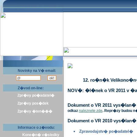
Novinky na V� email:
12. ro�n�k Velikono�n� 
Z�vod on-line:
NOV�: �l�nek o VR 2011 v �a
Zpr�vy po�adatel�
Zpr�vy pos�dek
Dokument o VR 2011 vys�lan� v 
odkaz
naleznete zde
. Repr�zy budou n
Zpr�vy �ten���
Dokument o VR 2010 vys�lan� 
Informace o z�vodu:
Zpravodajstv� po�adatel�
Kone�n� v�sledky