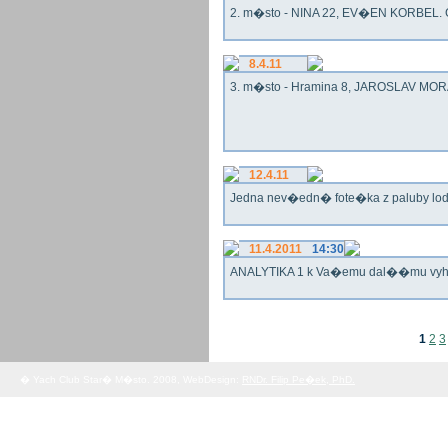
2. m�sto - NINA 22, EV�EN KORBEL. G
8.4.11
3. m�sto - Hramina 8, JAROSLAV MORA
12.4.11
Jedna nev�edn� fote�ka z paluby lo
11.4.2011
14:30
ANALYTIKA 1 k Va�emu dal��mu vy
1
2
3
� Yach Club Star� M�sto. 2008, WebDesign:
RNDr. Filip Pe�ek, PhD.