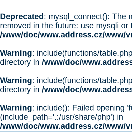
Deprecated
: mysql_connect(): The m
removed in the future: use mysqli or
/www/doc/www.address.cz/www/vr
Warning
: include(functions/table.php
directory in
/www/doc/www.address
Warning
: include(functions/table.php
directory in
/www/doc/www.address
Warning
: include(): Failed opening '
(include_path='.:/usr/share/php') in
/www/doc/www.address.cz/www/vr