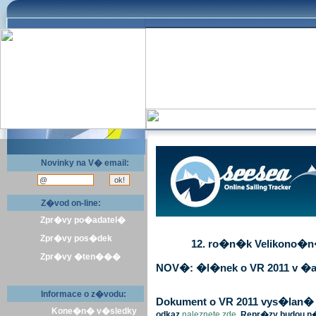
Novinky na V� email:
Z�vod on-line:
Zpr�vy po�adatel�
Zpr�vy pos�dek
12. ro�n�k Velikono�n� 
Zpr�vy �ten���
NOV�: �l�nek o VR 2011 v �a
Informace o z�vodu:
Dokument o VR 2011 vys�lan� v 
Kone�n� v�sledky
odkaz
naleznete zde
. Repr�zy budou n