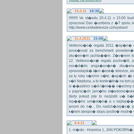
Odkaz na dokument
15.4.11
19:30
!!!!!!!!!! Ve st�edu 20.4.11 v 15:0
zpracoval Dan �umbera z �T spolu 
http://www.ceskatelevize.cz/ivysilani/
11.4.2011
15:06
Velikono�n� regata 2011 �sp�n� n
pova�ovat za benchmark poveden�
zku�en�m jachta��m. Z�v�rem le
12. Velikono�n� regatu pochv�lit, 
osv�d�ilo anga�ov�n� zku�en�c
zpravodajsk� t�m �esk� televize, a
za ty roky v�ichni v�te, �sp�ch �
v�li Neptuna, a to konkr�tn� na tom 
si ��astnici u�ili t�m�� v�echny dr
v paprsc�ch jarn�ho st�edomo�sk�ho
(tedy pokud jste to nezjistili u� 
lep��ho um�st�n� a v nejlep��
jenom do n�... Do nadch�zej�c� j
k�lem alespo� stopu poctiv� modr�
8.4.11
1. m�sto - Hramina 1, JAN POKORN�. G