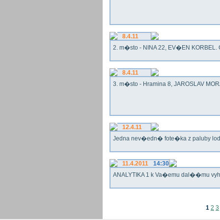
8.4.11
2. m�sto - NINA 22, EV�EN KORBEL. G
8.4.11
3. m�sto - Hramina 8, JAROSLAV MORA
12.4.11
Jedna nev�edn� fote�ka z paluby lo
11.4.2011
14:30
ANALYTIKA 1 k Va�emu dal��mu vy
1
2
3