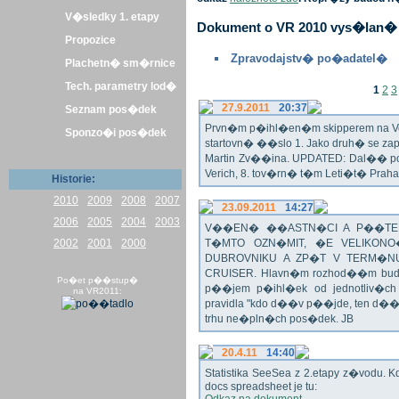
V�sledky 1. etapy
Dokument o VR 2010 vys�lan� 
Propozice
Zpravodajstv� po�adatel�
Plachetn� sm�rnice
Tech. parametry lod�
1
2
3
27.9.2011
20:37
Seznam pos�dek
Prvn�m p�ihl�en�m skipperem na Veli
Sponzo�i pos�dek
startovn� ��slo 1. Jako druh� se z
Martin Zv��ina. UPDATED: Dal�� po�
Verich, 8. tov�rn� t�m Leti�t� Praha 
Historie:
2010
2009
2008
2007
23.09.2011
14:27
2006
2005
2004
2003
V��EN� ��ASTN�CI A P��TEL
2002
2001
2000
T�MTO OZN�MIT, �E VELIKON
DUBROVNIKU A ZP�T V TERM�NU 
CRUISER. Hlavn�m rozhod��m bude o
Po�et p��stup�
p��jem p�ihl�ek od jednotliv�c
na VR2011:
pravidla "kdo d��v p��jde, ten d�
trhu ne�pln�ch pos�dek. JB
20.4.11
14:40
Statistika SeeSea z 2.etapy z�vodu. K
docs spreadsheet je tu: