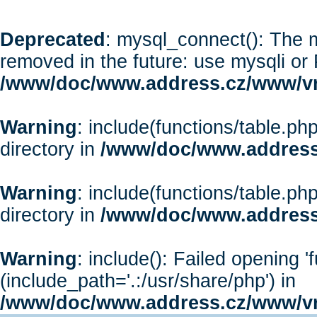
Deprecated
: mysql_connect(): The m
removed in the future: use mysqli or
/www/doc/www.address.cz/www/vr
Warning
: include(functions/table.php
directory in
/www/doc/www.address
Warning
: include(functions/table.php
directory in
/www/doc/www.address
Warning
: include(): Failed opening '
(include_path='.:/usr/share/php') in
/www/doc/www.address.cz/www/vr