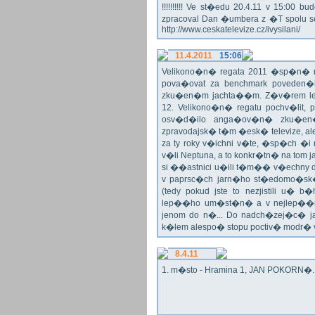
!!!!!!!!!! Ve st�edu 20.4.11 v 15:0
zpracoval Dan �umbera z �T spolu 
http://www.ceskatelevize.cz/ivysilani/
11.4.2011
15:06
Velikono�n� regata 2011 �sp�n� n
pova�ovat za benchmark poveden�
zku�en�m jachta��m. Z�v�rem le
12. Velikono�n� regatu pochv�lit, 
osv�d�ilo anga�ov�n� zku�en�c
zpravodajsk� t�m �esk� televize, a
za ty roky v�ichni v�te, �sp�ch �
v�li Neptuna, a to konkr�tn� na tom 
si ��astnici u�ili t�m�� v�echny dr
v paprsc�ch jarn�ho st�edomo�sk�ho
(tedy pokud jste to nezjistili u� 
lep��ho um�st�n� a v nejlep��
jenom do n�... Do nadch�zej�c� j
k�lem alespo� stopu poctiv� modr�
8.4.11
1. m�sto - Hramina 1, JAN POKORN�. G