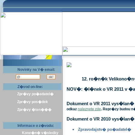
Novinky na V� email:
12. ro�n�k Velikono�n� 
Z�vod on-line:
NOV�: �l�nek o VR 2011 v �a
Zpr�vy po�adatel�
Zpr�vy pos�dek
Dokument o VR 2011 vys�lan� v 
odkaz
naleznete zde
. Repr�zy budou n
Zpr�vy �ten���
Dokument o VR 2010 vys�lan� 
Informace o z�vodu:
Zpravodajstv� po�adatel�
Kone�n� v�sledky