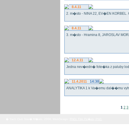
8.4.11
2. m�sto - NINA 22, EV�EN KORBEL. G
8.4.11
3. m�sto - Hramina 8, JAROSLAV MORA
12.4.11
Jedna nev�edn� fote�ka z paluby lo
11.4.2011
14:30
ANALYTIKA 1 k Va�emu dal��mu vy
1
2
3
� Yach Club Star� M�sto. 2008, WebDesign:
RNDr. Filip Pe�ek, PhD.