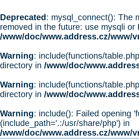
Deprecated
: mysql_connect(): The m
removed in the future: use mysqli or
/www/doc/www.address.cz/www/vr
Warning
: include(functions/table.php
directory in
/www/doc/www.address
Warning
: include(functions/table.php
directory in
/www/doc/www.address
Warning
: include(): Failed opening '
(include_path='.:/usr/share/php') in
/www/doc/www.address.cz/www/vr