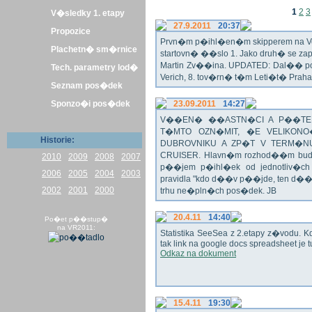
1
2
3
V�sledky 1. etapy
27.9.2011
20:37
Propozice
Prvn�m p�ihl�en�m skipperem na Veli
Plachetn� sm�rnice
startovn� ��slo 1. Jako druh� se z
Martin Zv��ina. UPDATED: Dal�� po�
Tech. parametry lod�
Verich, 8. tov�rn� t�m Leti�t� Praha 
Seznam pos�dek
Sponzo�i pos�dek
23.09.2011
14:27
V��EN� ��ASTN�CI A P��TEL
T�MTO OZN�MIT, �E VELIKON
Historie:
DUBROVNIKU A ZP�T V TERM�NU 
CRUISER. Hlavn�m rozhod��m bude o
2010
2009
2008
2007
p��jem p�ihl�ek od jednotliv�c
2006
2005
2004
2003
pravidla "kdo d��v p��jde, ten d�
2002
2001
2000
trhu ne�pln�ch pos�dek. JB
20.4.11
14:40
Po�et p��stup�
na VR2011:
Statistika SeeSea z 2.etapy z�vodu. K
tak link na google docs spreadsheet je t
Odkaz na dokument
15.4.11
19:30