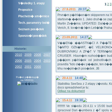
V�sledky 1. etapy
1
2
3
27.9.2011
20:37
Propozice
Prvn�m p�ihl�en�m skipperem na Veli
Plachetn� sm�rnice
startovn� ��slo 1. Jako druh� se z
Tech. parametry lod�
Martin Zv��ina. UPDATED: Dal�� po�
Verich, 8. tov�rn� t�m Leti�t� Praha 
Seznam pos�dek
Sponzo�i pos�dek
23.09.2011
14:27
V��EN� ��ASTN�CI A P��TEL
T�MTO OZN�MIT, �E VELIKON
Historie:
DUBROVNIKU A ZP�T V TERM�NU 
2010
2009
2008
2007
CRUISER. Hlavn�m rozhod��m bude o
p��jem p�ihl�ek od jednotliv�c
2006
2005
2004
2003
pravidla "kdo d��v p��jde, ten d�
2002
2001
2000
trhu ne�pln�ch pos�dek. JB
Po�et p��stup�
20.4.11
14:40
na VR2011:
Statistika SeeSea z 2.etapy z�vodu. K
docs spreadsheet je tu:
Odkaz na dokument
15.4.11
19:30
!!!!!!!!!! Ve st�edu 20.4.11 v 15:0
zpracoval Dan �umbera z �T spolu 