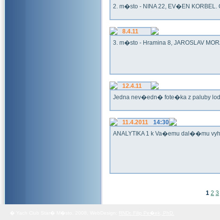
2. m�sto - NINA 22, EV�EN KORBEL. G
8.4.11
3. m�sto - Hramina 8, JAROSLAV MORA
12.4.11
Jedna nev�edn� fote�ka z paluby lo
11.4.2011
14:30
ANALYTIKA 1 k Va�emu dal��mu vy
1
2
3
� Yach Club Star� M�sto. 2008, WebDesign:
RNDr. Filip Pe�ek, PhD.