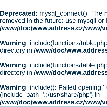
Deprecated
: mysql_connect(): The m
removed in the future: use mysqli or
/www/doc/www.address.cz/www/vr
Warning
: include(functions/table.php
directory in
/www/doc/www.address
Warning
: include(functions/table.php
directory in
/www/doc/www.address
Warning
: include(): Failed opening '
(include_path='.:/usr/share/php') in
/www/doc/www.address.cz/www/vr