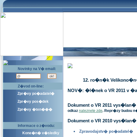
Novinky na V� email:
12. ro�n�k Velikono�n� 
Z�vod on-line:
NOV�: �l�nek o VR 2011 v �a
Zpr�vy po�adatel�
Zpr�vy pos�dek
Dokument o VR 2011 vys�lan� v 
Zpr�vy �ten���
odkaz
naleznete zde
. Repr�zy budou n
Dokument o VR 2010 vys�lan� 
Informace o z�vodu:
Zpravodajstv� po�adatel�
Kone�n� v�sledky