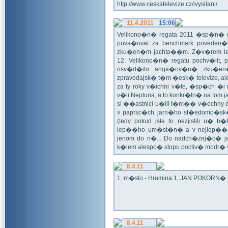
http://www.ceskatelevize.cz/ivysilani/
11.4.2011
15:06
Velikono�n� regata 2011 �sp�n� n
pova�ovat za benchmark poveden�
zku�en�m jachta��m. Z�v�rem le
12. Velikono�n� regatu pochv�lit, 
osv�d�ilo anga�ov�n� zku�en�c
zpravodajsk� t�m �esk� televize, a
za ty roky v�ichni v�te, �sp�ch �
v�li Neptuna, a to konkr�tn� na tom 
si ��astnici u�ili t�m�� v�echny dr
v paprsc�ch jarn�ho st�edomo�sk�ho
(tedy pokud jste to nezjistili u� 
lep��ho um�st�n� a v nejlep��
jenom do n�... Do nadch�zej�c� j
k�lem alespo� stopu poctiv� modr�
8.4.11
1. m�sto - Hramina 1, JAN POKORN�. G
8.4.11