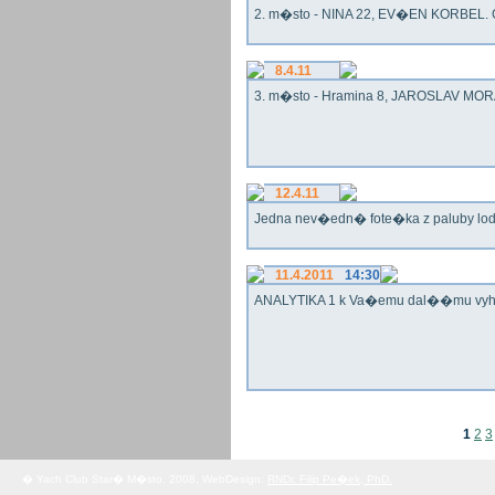
2. m�sto - NINA 22, EV�EN KORBEL. G
8.4.11
3. m�sto - Hramina 8, JAROSLAV MORA
12.4.11
Jedna nev�edn� fote�ka z paluby lo
11.4.2011
14:30
ANALYTIKA 1 k Va�emu dal��mu vy
1
2
3
� Yach Club Star� M�sto. 2008, WebDesign:
RNDr. Filip Pe�ek, PhD.