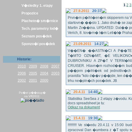
1
2
3
V�sledky 1. etapy
27.9.2011
20:37
Propozice
Prvn�m p�ihl�en�m skipperem na Veli
Plachetn� sm�rnice
startovn� ��slo 1. Jako druh� se z
Martin Zv��ina. UPDATED: Dal�� po�
Tech. parametry lod�
Verich, 8. tov�rn� t�m Leti�t� Praha 
Seznam pos�dek
Sponzo�i pos�dek
23.09.2011
14:27
V��EN� ��ASTN�CI A P��TEL
T�MTO OZN�MIT, �E VELIKON
Historie:
DUBROVNIKU A ZP�T V TERM�NU 
CRUISER. Hlavn�m rozhod��m bude o
2010
2009
2008
2007
p��jem p�ihl�ek od jednotliv�c
2006
2005
2004
2003
pravidla "kdo d��v p��jde, ten d�
2002
2001
2000
trhu ne�pln�ch pos�dek. JB
20.4.11
14:40
Po�et p��stup�
na VR2011:
Statistika SeeSea z 2.etapy z�vodu. K
docs spreadsheet je tu:
Odkaz na dokument
15.4.11
19:30
!!!!!!!!!! Ve st�edu 20.4.11 v 15:0
zpracoval Dan �umbera z �T spolu 