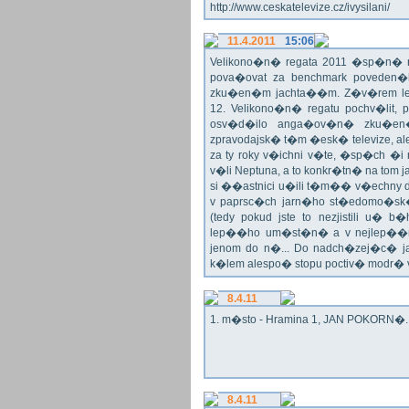
http://www.ceskatelevize.cz/ivysilani/
11.4.2011
15:06
Velikono�n� regata 2011 �sp�n� n
pova�ovat za benchmark poveden�
zku�en�m jachta��m. Z�v�rem le
12. Velikono�n� regatu pochv�lit, 
osv�d�ilo anga�ov�n� zku�en�c
zpravodajsk� t�m �esk� televize, a
za ty roky v�ichni v�te, �sp�ch �
v�li Neptuna, a to konkr�tn� na tom 
si ��astnici u�ili t�m�� v�echny dr
v paprsc�ch jarn�ho st�edomo�sk�ho
(tedy pokud jste to nezjistili u� 
lep��ho um�st�n� a v nejlep��
jenom do n�... Do nadch�zej�c� j
k�lem alespo� stopu poctiv� modr�
8.4.11
1. m�sto - Hramina 1, JAN POKORN�. G
8.4.11