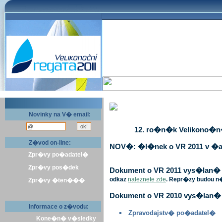
Novinky na V� email:
12. ro�n�k Velikono�n� 
Z�vod on-line:
NOV�: �l�nek o VR 2011 v �a
Zpr�vy po�adatel�
Zpr�vy pos�dek
Dokument o VR 2011 vys�lan� v 
odkaz
naleznete zde
. Repr�zy budou n
Zpr�vy �ten���
Dokument o VR 2010 vys�lan� 
Informace o z�vodu:
Zpravodajstv� po�adatel�
Kone�n� v�sledky