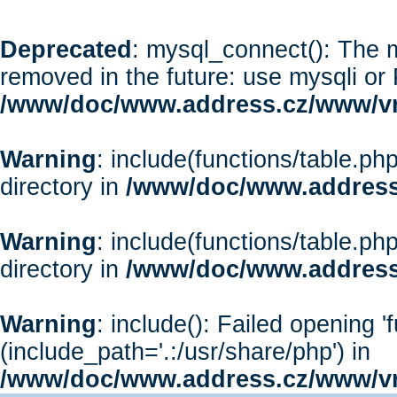
Deprecated
: mysql_connect(): The m
removed in the future: use mysqli or
/www/doc/www.address.cz/www/vr
Warning
: include(functions/table.php
directory in
/www/doc/www.address
Warning
: include(functions/table.php
directory in
/www/doc/www.address
Warning
: include(): Failed opening '
(include_path='.:/usr/share/php') in
/www/doc/www.address.cz/www/vr