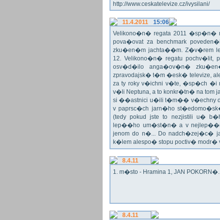
http://www.ceskatelevize.cz/ivysilani/
11.4.2011
15:06
Velikono�n� regata 2011 �sp�n� n
pova�ovat za benchmark poveden�
zku�en�m jachta��m. Z�v�rem le
12. Velikono�n� regatu pochv�lit, 
osv�d�ilo anga�ov�n� zku�en�c
zpravodajsk� t�m �esk� televize, a
za ty roky v�ichni v�te, �sp�ch �
v�li Neptuna, a to konkr�tn� na tom 
si ��astnici u�ili t�m�� v�echny dr
v paprsc�ch jarn�ho st�edomo�sk�ho
(tedy pokud jste to nezjistili u� 
lep��ho um�st�n� a v nejlep��
jenom do n�... Do nadch�zej�c� j
k�lem alespo� stopu poctiv� modr�
8.4.11
1. m�sto - Hramina 1, JAN POKORN�. G
8.4.11