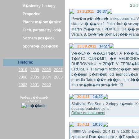
1
2
3
V�sledky 1. etapy
27.9.2011
20:37
Propozice
Prvn�m p�ihl�en�m skipperem na Veli
Plachetn� sm�rnice
startovn� ��slo 1. Jako druh� se z
Martin Zv��ina. UPDATED: Dal�� po�
Tech. parametry lod�
Verich, 8. tov�rn� t�m Leti�t� Praha 
Seznam pos�dek
Sponzo�i pos�dek
23.09.2011
14:27
V��EN� ��ASTN�CI A P��TEL
T�MTO OZN�MIT, �E VELIKON
Historie:
DUBROVNIKU A ZP�T V TERM�NU 
CRUISER. Hlavn�m rozhod��m bude o
2010
2009
2008
2007
p��jem p�ihl�ek od jednotliv�c
2006
2005
2004
2003
pravidla "kdo d��v p��jde, ten d�
2002
2001
2000
trhu ne�pln�ch pos�dek. JB
20.4.11
14:40
Po�et p��stup�
na VR2011:
Statistika SeeSea z 2.etapy z�vodu. K
docs spreadsheet je tu:
Odkaz na dokument
15.4.11
19:30
!!!!!!!!!! Ve st�edu 20.4.11 v 15:0
zpracoval Dan �umbera z �T spolu 