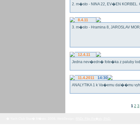
2. m�sto - NINA 22, EV�EN KORBEL. G
8.4.11
3. m�sto - Hramina 8, JAROSLAV MORA
12.4.11
Jedna nev�edn� fote�ka z paluby lo
11.4.2011
14:30
ANALYTIKA 1 k Va�emu dal��mu vy
1
2
3
� Yach Club Star� M�sto. 2008, WebDesign:
RNDr. Filip Pe�ek, PhD.