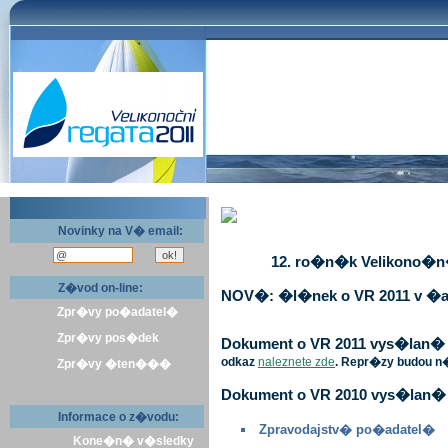
Novinky na V� email:
12. ro�n�k Velikono�n� 
Z�vod on-line:
NOV�: �l�nek o VR 2011 v �a
Zpr�vy po�adatel�
Zpr�vy pos�dek
Dokument o VR 2011 vys�lan� v 
odkaz
naleznete zde
. Repr�zy budou n
Zpr�vy �ten���
Dokument o VR 2010 vys�lan� 
Informace o z�vodu:
Zpravodajstv� po�adatel�
Kone�n� v�sledky