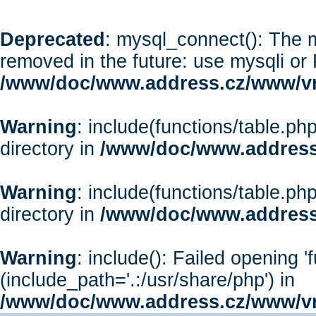
Deprecated
: mysql_connect(): The m
removed in the future: use mysqli or
/www/doc/www.address.cz/www/vr
Warning
: include(functions/table.php
directory in
/www/doc/www.address
Warning
: include(functions/table.php
directory in
/www/doc/www.address
Warning
: include(): Failed opening '
(include_path='.:/usr/share/php') in
/www/doc/www.address.cz/www/vr