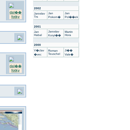
2002
dal��
Jan
Jan
Jaroslav
fotky
Trs
Pokorn�
Pol��ek
2001
Jaroslav
Jan
Martin
Habal
Hora
Koryt��
2000
V�clav
Ji��
Roman
Teuschel
�vec
Vale�
dal��
fotky