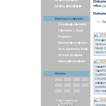
Zpr�vy pos�dek
Dokumen
odkaz
na
Zpr�vy �ten���
Dokume
Informace o z�vodu:
Zp
Kone�n� v�sledky
V�sledky 1. etapy
27.9
Propozice
Prvn�m 
Plachetn� sm�rnice
startov
Martin 
Tech. parametry lod�
Verich,
Seznam pos�dek
Sponzo�i pos�dek
23.0
V��EN
T�MTO
Historie:
DUBRO
CRUISE
2010
2009
2008
2007
p��jem
2006
2005
2004
2003
pravidl
2002
2001
2000
trhu ne
20.4
Po�et p��stup�
na VR2011:
Statist