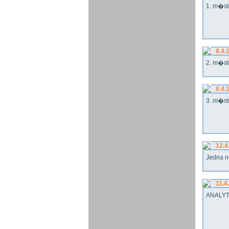
1. m�st
8.4.
2. m�st
8.4.
3. m�st
12.4
Jedna n
11.4
ANALYT