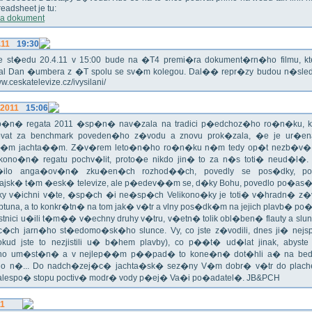
eadsheet je tu:
a dokument
.11
19:30
!!! Ve st�edu 20.4.11 v 15:00 bude na �T4 premi�ra dokument�rn�ho filmu, 
val Dan �umbera z �T spolu se sv�m kolegou. Dal�� repr�zy budou n�sled
ww.ceskatelevize.cz/ivysilani/
.2011
15:06
no�n� regata 2011 �sp�n� nav�zala na tradici p�edchoz�ho ro�n�ku, k
vat za benchmark poveden�ho z�vodu a znovu prok�zala, �e je ur�en
�m jachta��m. Z�v�rem leto�n�ho ro�n�ku n�m tedy op�t nezb�v�,
ikono�n� regatu pochv�lit, proto�e nikdo jin� to za n�s toti� neud�l�.
ilo anga�ov�n� zku�en�ch rozhod��ch, povedly se pos�dky, po
ajsk� t�m �esk� televize, ale p�edev��m se, d�ky Bohu, povedlo po�as�!
oky v�ichni v�te, �sp�ch �i ne�sp�ch Velikono�ky je toti� v�hradn� z�
ptuna, a to konkr�tn� na tom jak� v�tr a vlny pos�dk�m na jejich plavb� po�l
tnici u�ili t�m�� v�echny druhy v�tru, v�etn� tolik obl�ben� flauty a sl
c�ch jarn�ho st�edomo�sk�ho slunce. Vy, co jste z�vodili, dnes ji� nej
okud jste to nezjistili u� b�hem plavby), co p��t� ud�lat jinak, abyste
o um�st�n� a v nejlep��m p��pad� to kone�n� dot�hli a� na bed
do n�... Do nadch�zej�c� jachta�sk� sez�ny V�m dobr� v�tr do plache
alespo� stopu poctiv� modr� vody p�ej� Va�i po�adatel�. JB&PCH
11