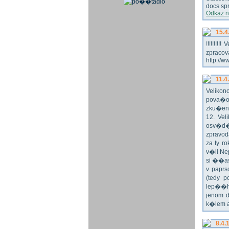
docs spr
Odkaz n
15.4
!!!!!!!
zpraco
http://w
11.4
Veliko
pova�o
zku�en
12. Vel
osv�d�
zpravod
za ty r
v�li Ne
si ��as
v paprs
(tedy p
lep��h
jenom 
k�lem 
8.4.