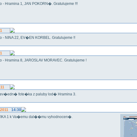
o - Hramina 1, JAN POKORN�. Gratulujeme !!!
11
o - NINA 22, EV�EN KORBEL. Gratulujeme !!
11
o - Hramina 8, JAROSLAV MORAVEC. Gratulujeme !
.11
ev�edn� fote�ka z paluby lod� Hramina 3.
.2011
14:30
IKA 1 k Va�emu dal��mu vyhodnocen�.