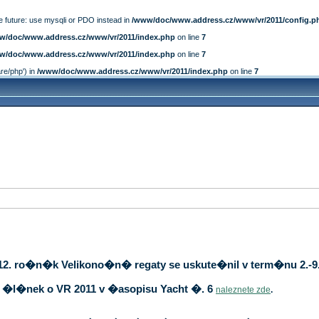
e future: use mysqli or PDO instead in
/www/doc/www.address.cz/www/vr/2011/config.p
w/doc/www.address.cz/www/vr/2011/index.php
on line
7
w/doc/www.address.cz/www/vr/2011/index.php
on line
7
are/php') in
/www/doc/www.address.cz/www/vr/2011/index.php
on line
7
12. ro�n�k Velikono�n� regaty se uskute�nil v term�nu 2.-9.
�l�nek o VR 2011 v �asopisu Yacht �. 6
naleznete zde
.