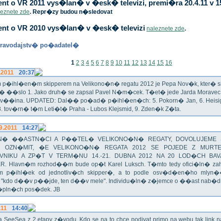
t o VR 2011 vys�lan� v �esk� televizi, premi�ra 20.4.11 v 1
leznete zde
. Repr�zy budou n�sledovat
nt o VR 2010 vys�lan� v �esk� televizi
naleznete zde
.
ravodajstv� po�adatel�
1
2
3
4
5
6
7
8
9
10
11
12
13
14
15
16
.2011
20:37
p�ihl�en�m skipperem na Velikono�n� regatu 2012 je Pepa Nov�k, kter� si t
n� ��slo 1. Jako druh� se zapsal Pavel N�m�cek. T�et� jede Jarda Morav
Zv��ina. UPDATED: Dal�� po�ad� p�ihl�en�ch: 5. Pokorn� Jan, 6. Heisig 
 8. tov�rn� t�m Leti�t� Praha - Lubos Klejsmid, 9. Zden�k Z�ta.
9.2011
14:27
� ��ASTN�CI A P��TEL� VELIKONO�N� REGATY, DOVOLUJEME 
 OZN�MIT, �E VELIKONO�N� REGATA 2012 SE POJEDE Z MURT
VNIKU A ZP�T V TERM�NU 14.-21. DUBNA 2012 NA 20 LOD�CH BAV
R. Hlavn�m rozhod��m bude op�t Karel Luksch. T�mto tedy ofici�ln� za
 p�ihl�ek od jednotliv�ch skipper�, a to podle osv�d�en�ho mlyn
a "kdo d��v p��jde, ten d��v mele". Individu�ln� z�jemce o ��ast nab�
�pln�ch pos�dek. JB
.11
14:40
ika SeeSea z 2.etapy z�vodu. Kdo se na to chce podivat primo na webu tak link 