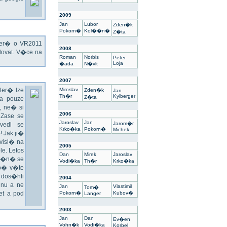
2009
Jan
Lubor
Zden�k
Pokorn�
Kol��n�
Z�ta
kter� o VR2011
2008
ovat. V�ce na
Roman
Norbis
Peter
Loja
�ada
N�vlt
2007
ter� lze
Miroslav
Zden�k
Jan
Th�r
Kylberger
Z�ta
a pouze
 ne� si
2006
 Zase se
Jaroslav
Jan
Jarom�r
vedl se
Krko�ka
Pokorn�
Michek
 Jak ji�
visl� na
2005
e. Letos
Dan
Mirek
Jaroslav
un�n� se
Vodi�ka
Th�r
Krko�ka
sp� v�te
 dos�hli
2004
nu a ne
Jan
Vlastimil
Tom�
t a pod
Pokorn�
Kubov�
Langer
2003
Jan
Dan
Ev�en
Vohn�k
Vodi�ka
Korbel