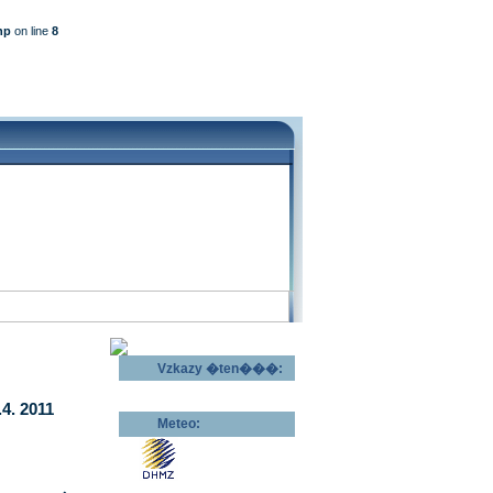
hp
on line
8
Vzkazy �ten���:
Odeslat vzkaz >>
4. 2011
Meteo:
Pov�trnostn�
p�edpov�d >>