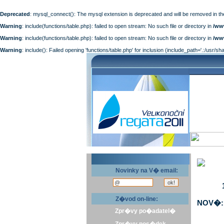
Deprecated
: mysql_connect(): The mysql extension is deprecated and will be removed in th
Warning
: include(functions/table.php): failed to open stream: No such file or directory in
/ww
Warning
: include(functions/table.php): failed to open stream: No such file or directory in
/ww
Warning
: include(): Failed opening 'functions/table.php' for inclusion (include_path='.:/usr/sh
Novinky na V� email:
Z�vod on-line:
NOV�: 
Zpr�vy po�adatel�