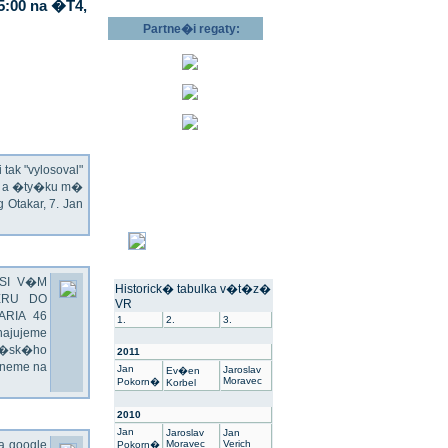
5:00 na �T4,
Partne�i regaty:
ak "vylosoval"
ec a �ty�ku m�
Otakar, 7. Jan
SI V�M
Historick� tabulka v�t�z�
ERU DO
VR
ARIA 46
1.
2.
3.
hajujeme
��sk�ho
2011
dneme na
Jan
Jaroslav
Ev�en
Moravec
Pokorn�
Korbel
2010
Jan
Jaroslav
Jan
na google
Moravec
Verich
Pokorn�