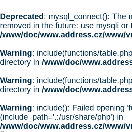
Deprecated
: mysql_connect(): The m
removed in the future: use mysqli or
/www/doc/www.address.cz/www/vr
Warning
: include(functions/table.php
directory in
/www/doc/www.address
Warning
: include(functions/table.php
directory in
/www/doc/www.address
Warning
: include(): Failed opening '
(include_path='.:/usr/share/php') in
/www/doc/www.address.cz/www/vr