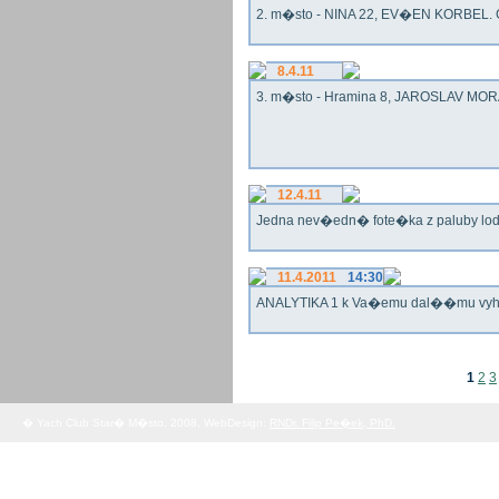
2. m�sto - NINA 22, EV�EN KORBEL. G
8.4.11
3. m�sto - Hramina 8, JAROSLAV MORA
12.4.11
Jedna nev�edn� fote�ka z paluby lo
11.4.2011
14:30
ANALYTIKA 1 k Va�emu dal��mu vy
1
2
3
� Yach Club Star� M�sto. 2008, WebDesign:
RNDr. Filip Pe�ek, PhD.