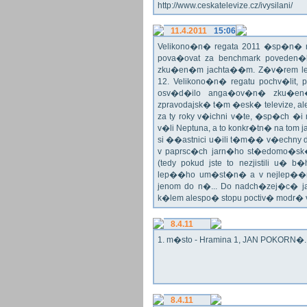
http://www.ceskatelevize.cz/ivysilani/
11.4.2011
15:06
Velikono�n� regata 2011 �sp�n� n
pova�ovat za benchmark poveden�
zku�en�m jachta��m. Z�v�rem le
12. Velikono�n� regatu pochv�lit, 
osv�d�ilo anga�ov�n� zku�en�c
zpravodajsk� t�m �esk� televize, a
za ty roky v�ichni v�te, �sp�ch �
v�li Neptuna, a to konkr�tn� na tom 
si ��astnici u�ili t�m�� v�echny dr
v paprsc�ch jarn�ho st�edomo�sk�ho
(tedy pokud jste to nezjistili u� 
lep��ho um�st�n� a v nejlep��
jenom do n�... Do nadch�zej�c� j
k�lem alespo� stopu poctiv� modr�
8.4.11
1. m�sto - Hramina 1, JAN POKORN�. G
8.4.11