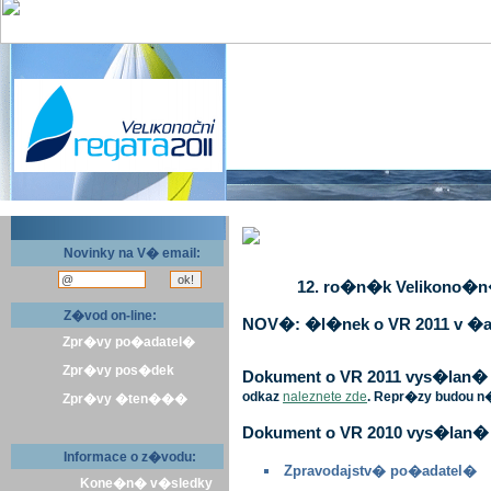
Novinky na V� email:
12. ro�n�k Velikono�n� 
Z�vod on-line:
NOV�: �l�nek o VR 2011 v �a
Zpr�vy po�adatel�
Zpr�vy pos�dek
Dokument o VR 2011 vys�lan� v 
odkaz
naleznete zde
. Repr�zy budou n
Zpr�vy �ten���
Dokument o VR 2010 vys�lan� 
Informace o z�vodu:
Zpravodajstv� po�adatel�
Kone�n� v�sledky