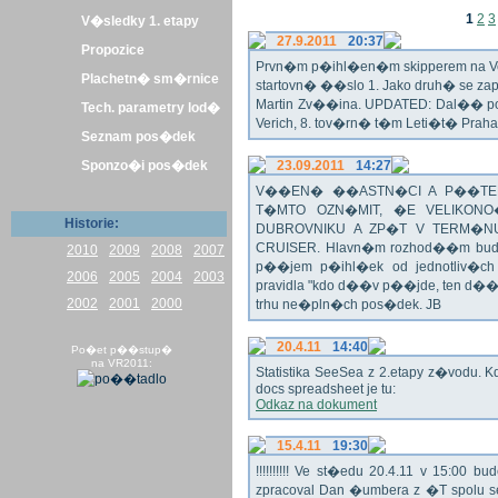
1
2
3
V�sledky 1. etapy
27.9.2011
20:37
Propozice
Prvn�m p�ihl�en�m skipperem na Veli
Plachetn� sm�rnice
startovn� ��slo 1. Jako druh� se z
Martin Zv��ina. UPDATED: Dal�� po�
Tech. parametry lod�
Verich, 8. tov�rn� t�m Leti�t� Praha 
Seznam pos�dek
Sponzo�i pos�dek
23.09.2011
14:27
V��EN� ��ASTN�CI A P��TEL
T�MTO OZN�MIT, �E VELIKON
Historie:
DUBROVNIKU A ZP�T V TERM�NU 
CRUISER. Hlavn�m rozhod��m bude o
2010
2009
2008
2007
p��jem p�ihl�ek od jednotliv�c
2006
2005
2004
2003
pravidla "kdo d��v p��jde, ten d�
2002
2001
2000
trhu ne�pln�ch pos�dek. JB
20.4.11
14:40
Po�et p��stup�
na VR2011:
Statistika SeeSea z 2.etapy z�vodu. K
docs spreadsheet je tu:
Odkaz na dokument
15.4.11
19:30
!!!!!!!!!! Ve st�edu 20.4.11 v 15:0
zpracoval Dan �umbera z �T spolu 