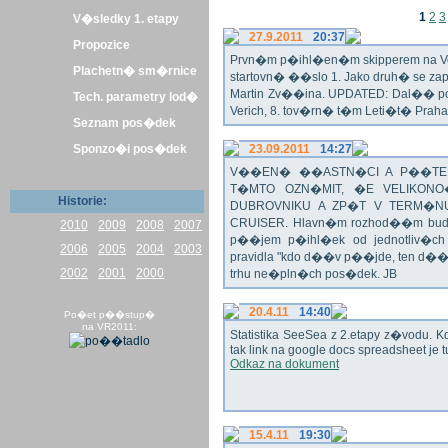
1
2
3
V�sledky 1. etapy
27.9.2011
20:37
Propozice
Prvn�m p�ihl�en�m skipperem na Veli
Plachetn� sm�rnice
startovn� ��slo 1. Jako druh� se z
Martin Zv��ina. UPDATED: Dal�� po�
Tech. parametry lod�
Verich, 8. tov�rn� t�m Leti�t� Praha 
Seznam pos�dek
Sponzo�i pos�dek
23.09.2011
14:27
V��EN� ��ASTN�CI A P��TEL
T�MTO OZN�MIT, �E VELIKON
Historie:
DUBROVNIKU A ZP�T V TERM�NU 
CRUISER. Hlavn�m rozhod��m bude o
2010
2009
2008
2007
p��jem p�ihl�ek od jednotliv�c
2006
2005
2004
2003
pravidla "kdo d��v p��jde, ten d�
2002
2001
2000
trhu ne�pln�ch pos�dek. JB
20.4.11
14:40
Po�et p��stup�
na VR2011:
Statistika SeeSea z 2.etapy z�vodu. K
tak link na google docs spreadsheet je t
Odkaz na dokument
15.4.11
19:30