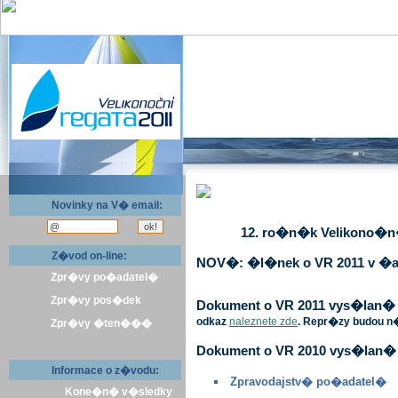
Novinky na V� email:
12. ro�n�k Velikono�n� 
Z�vod on-line:
NOV�: �l�nek o VR 2011 v �a
Zpr�vy po�adatel�
Zpr�vy pos�dek
Dokument o VR 2011 vys�lan� v 
odkaz
naleznete zde
. Repr�zy budou n
Zpr�vy �ten���
Dokument o VR 2010 vys�lan� 
Informace o z�vodu:
Zpravodajstv� po�adatel�
Kone�n� v�sledky