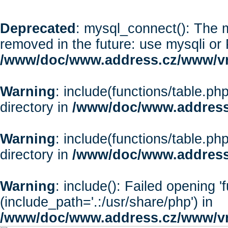
Deprecated
: mysql_connect(): The m
removed in the future: use mysqli or
/www/doc/www.address.cz/www/vr
Warning
: include(functions/table.php
directory in
/www/doc/www.address
Warning
: include(functions/table.php
directory in
/www/doc/www.address
Warning
: include(): Failed opening '
(include_path='.:/usr/share/php') in
/www/doc/www.address.cz/www/vr