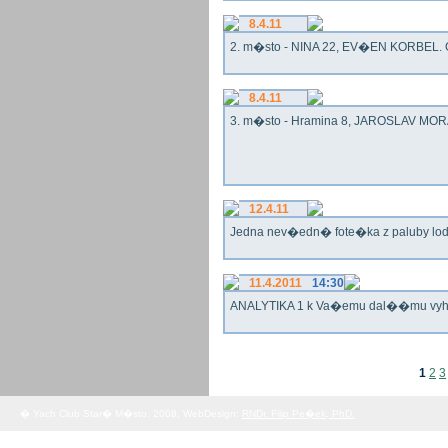
8.4.11
2. m�sto - NINA 22, EV�EN KORBEL. G
8.4.11
3. m�sto - Hramina 8, JAROSLAV MORA
12.4.11
Jedna nev�edn� fote�ka z paluby lo
11.4.2011
14:30
ANALYTIKA 1 k Va�emu dal��mu vy
1
2
3
� Yach Club Star� M�sto. 2008, WebDesign:
RNDr. Filip Pe�ek, PhD.