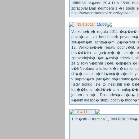
!!!!!!!!!! Ve st�edu 20.4.11 v 15:0
zpracoval Dan �umbera z �T spolu 
http://www.ceskatelevize.cz/ivysilani/
11.4.2011
15:06
Velikono�n� regata 2011 �sp�n� n
pova�ovat za benchmark poveden�
zku�en�m jachta��m. Z�v�rem le
12. Velikono�n� regatu pochv�lit, 
osv�d�ilo anga�ov�n� zku�en�c
zpravodajsk� t�m �esk� televize, a
za ty roky v�ichni v�te, �sp�ch �
v�li Neptuna, a to konkr�tn� na tom 
si ��astnici u�ili t�m�� v�echny dr
v paprsc�ch jarn�ho st�edomo�sk�ho
(tedy pokud jste to nezjistili u� 
lep��ho um�st�n� a v nejlep��
jenom do n�... Do nadch�zej�c� j
k�lem alespo� stopu poctiv� modr�
8.4.11
1. m�sto - Hramina 1, JAN POKORN�. G