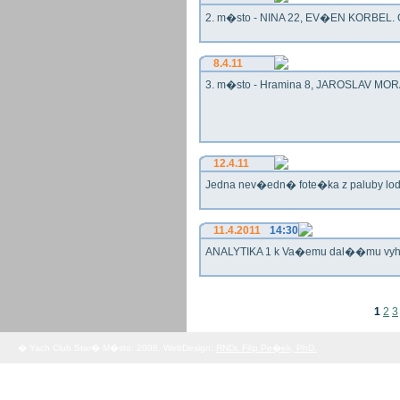
2. m�sto - NINA 22, EV�EN KORBEL. G
8.4.11
3. m�sto - Hramina 8, JAROSLAV MORA
12.4.11
Jedna nev�edn� fote�ka z paluby lo
11.4.2011
14:30
ANALYTIKA 1 k Va�emu dal��mu vy
1
2
3
� Yach Club Star� M�sto. 2008, WebDesign:
RNDr. Filip Pe�ek, PhD.