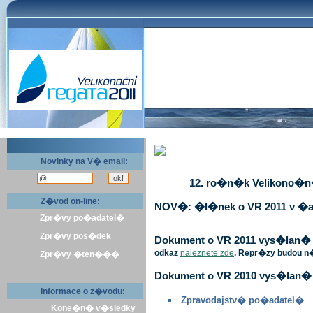
Novinky na V� email:
12. ro�n�k Velikono�n� 
Z�vod on-line:
NOV�: �l�nek o VR 2011 v �a
Zpr�vy po�adatel�
Zpr�vy pos�dek
Dokument o VR 2011 vys�lan� v 
odkaz
naleznete zde
. Repr�zy budou n
Zpr�vy �ten���
Dokument o VR 2010 vys�lan� 
Informace o z�vodu:
Zpravodajstv� po�adatel�
Kone�n� v�sledky