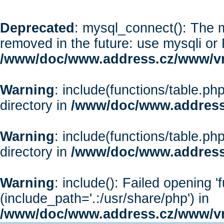
Deprecated
: mysql_connect(): The m
removed in the future: use mysqli or
/www/doc/www.address.cz/www/vr
Warning
: include(functions/table.php
directory in
/www/doc/www.address
Warning
: include(functions/table.php
directory in
/www/doc/www.address
Warning
: include(): Failed opening '
(include_path='.:/usr/share/php') in
/www/doc/www.address.cz/www/vr