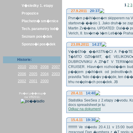
1
2
3
V�sledky 1. etapy
27.9.2011
20:37
Propozice
Prvn�m p�ihl�en�m skipperem na Veli
Plachetn� sm�rnice
startovn� ��slo 1. Jako druh� se z
Martin Zv��ina. UPDATED: Dal�� po�
Tech. parametry lod�
Verich, 8. tov�rn� t�m Leti�t� Praha 
Seznam pos�dek
Sponzo�i pos�dek
23.09.2011
14:27
V��EN� ��ASTN�CI A P��TEL
T�MTO OZN�MIT, �E VELIKON
Historie:
DUBROVNIKU A ZP�T V TERM�NU 
2010
2009
2008
2007
CRUISER. Hlavn�m rozhod��m bude o
p��jem p�ihl�ek od jednotliv�c
2006
2005
2004
2003
pravidla "kdo d��v p��jde, ten d�
2002
2001
2000
trhu ne�pln�ch pos�dek. JB
20.4.11
14:40
Po�et p��stup�
na VR2011:
Statistika SeeSea z 2.etapy z�vodu. K
docs spreadsheet je tu:
Odkaz na dokument
15.4.11
19:30
!!!!!!!!!! Ve st�edu 20.4.11 v 15:0
zpracoval Dan �umbera z �T spolu 