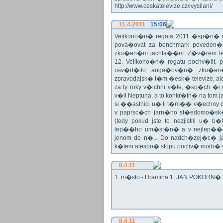
http://www.ceskatelevize.cz/ivysilani/
11.4.2011
15:06
Velikono�n� regata 2011 �sp�n� n
pova�ovat za benchmark poveden�
zku�en�m jachta��m. Z�v�rem le
12. Velikono�n� regatu pochv�lit, 
osv�d�ilo anga�ov�n� zku�en�c
zpravodajsk� t�m �esk� televize, a
za ty roky v�ichni v�te, �sp�ch �
v�li Neptuna, a to konkr�tn� na tom 
si ��astnici u�ili t�m�� v�echny dr
v paprsc�ch jarn�ho st�edomo�sk�ho
(tedy pokud jste to nezjistili u� 
lep��ho um�st�n� a v nejlep��
jenom do n�... Do nadch�zej�c� j
k�lem alespo� stopu poctiv� modr�
8.4.11
1. m�sto - Hramina 1, JAN POKORN�. G
8.4.11