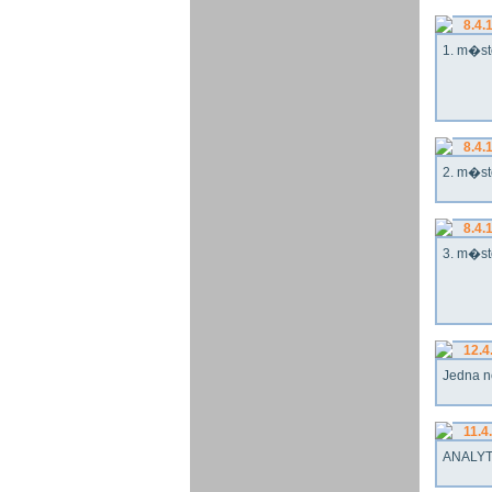
8.4.
1. m�st
8.4.
2. m�st
8.4.
3. m�st
12.4
Jedna n
11.4
ANALYT