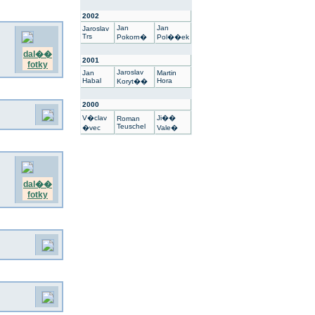
2002
Jan
Jan
Jaroslav
Trs
Pokorn�
Pol��ek
dal��
2001
fotky
Jaroslav
Jan
Martin
Habal
Hora
Koryt��
2000
V�clav
Ji��
Roman
Teuschel
�vec
Vale�
dal��
fotky