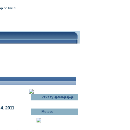
hp
on line
8
Vzkazy �ten���:
Odeslat vzkaz >>
4. 2011
Meteo:
Pov�trnostn�
p�edpov�d >>