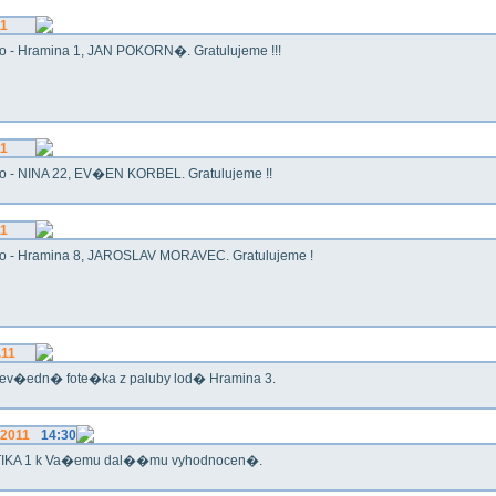
11
o - Hramina 1, JAN POKORN�. Gratulujeme !!!
11
o - NINA 22, EV�EN KORBEL. Gratulujeme !!
11
o - Hramina 8, JAROSLAV MORAVEC. Gratulujeme !
.11
ev�edn� fote�ka z paluby lod� Hramina 3.
.2011
14:30
IKA 1 k Va�emu dal��mu vyhodnocen�.