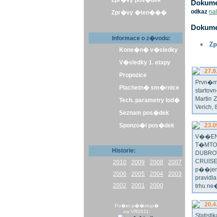
Zpr�vy pos�dek
Dokumen
odkaz
na
Zpr�vy �ten���
Dokume
Informace o z�vodu:
Zp
Kone�n� v�sledky
V�sledky 1. etapy
27.9
Propozice
Prvn�m 
Plachetn� sm�rnice
startov
Martin 
Tech. parametry lod�
Verich,
Seznam pos�dek
Sponzo�i pos�dek
23.0
V��EN
T�MTO
Historie:
DUBRO
CRUISE
2010
2009
2008
2007
p��jem
2006
2005
2004
2003
pravidl
2002
2001
2000
trhu ne
20.4
Po�et p��stup�
na VR2011:
Statist