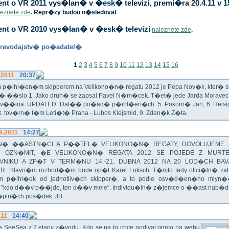
t o VR 2011 vys�lan� v �esk� televizi, premi�ra 20.4.11 v 1
leznete zde
. Repr�zy budou n�sledovat
nt o VR 2010 vys�lan� v �esk� televizi
naleznete zde
.
ravodajstv� po�adatel�
1
2
3
4
5
6
7
8
9
10
11
12
13
14
15
16
.2011
20:37
p�ihl�en�m skipperem na Velikono�n� regatu 2012 je Pepa Nov�k, kter� si t
n� ��slo 1. Jako druh� se zapsal Pavel N�m�cek. T�et� jede Jarda Morav
Zv��ina. UPDATED: Dal�� po�ad� p�ihl�en�ch: 5. Pokorn� Jan, 6. Heisig 
 8. tov�rn� t�m Leti�t� Praha - Lubos Klejsmid, 9. Zden�k Z�ta.
9.2011
14:27
� ��ASTN�CI A P��TEL� VELIKONO�N� REGATY, DOVOLUJEME 
 OZN�MIT, �E VELIKONO�N� REGATA 2012 SE POJEDE Z MURT
VNIKU A ZP�T V TERM�NU 14.-21. DUBNA 2012 NA 20 LOD�CH BAV
R. Hlavn�m rozhod��m bude op�t Karel Luksch. T�mto tedy ofici�ln� za
 p�ihl�ek od jednotliv�ch skipper�, a to podle osv�d�en�ho mlyn
a "kdo d��v p��jde, ten d��v mele". Individu�ln� z�jemce o ��ast nab�
�pln�ch pos�dek. JB
.11
14:40
ika SeeSea z 2.etapy z�vodu. Kdo se na to chce podivat primo na webu