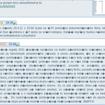
 na google docs spreadsheet je tu:
a dokument
.11
19:30
!!! Ve st�edu 20.4.11 v 15:00 bude na �T4 premi�ra dokument�rn�ho filmu, 
val Dan �umbera z �T spolu se sv�m kolegou. Dal�� repr�zy budou n�sled
ww.ceskatelevize.cz/ivysilani/
.2011
15:06
no�n� regata 2011 �sp�n� nav�zala na tradici p�edchoz�ho ro�n�ku, k
vat za benchmark poveden�ho z�vodu a znovu prok�zala, �e je ur�en
�m jachta��m. Z�v�rem leto�n�ho ro�n�ku n�m tedy op�t nezb�v�,
ikono�n� regatu pochv�lit, proto�e nikdo jin� to za n�s toti� neud�l�.
ilo anga�ov�n� zku�en�ch rozhod��ch, povedly se pos�dky, po
ajsk� t�m �esk� televize, ale p�edev��m se, d�ky Bohu, povedlo po�as�!
oky v�ichni v�te, �sp�ch �i ne�sp�ch Velikono�ky je toti� v�hradn� z�
ptuna, a to konkr�tn� na tom jak� v�tr a vlny pos�dk�m na jejich plavb� po�l
tnici u�ili t�m�� v�echny druhy v�tru, v�etn� tolik obl�ben� flauty a sl
c�ch jarn�ho st�edomo�sk�ho slunce. Vy, co jste z�vodili, dnes ji� nej
okud jste to nezjistili u� b�hem plavby), co p��t� ud�lat jinak, abyste
o um�st�n� a v nejlep��m p��pad� to kone�n� dot�hli a� na bed
do n�... Do nadch�zej�c� jachta�sk� sez�ny V�m dobr� v�tr do plache
alespo� stopu poctiv� modr� vody p�ej� Va�i po�adatel�. JB&PCH