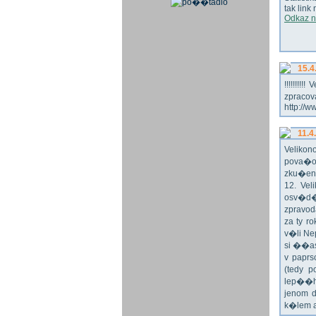
tak link
Odkaz n
15.4
!!!!!!!
zpraco
http://w
11.4
Veliko
pova�o
zku�en
12. Vel
osv�d�
zpravod
za ty r
v�li Ne
si ��as
v paprs
(tedy p
lep��h
jenom 
k�lem 