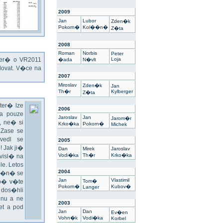
2009
Jan
Lubor
Zden�k
Pokorn�
Kol��n�
Z�ta
2008
Roman
Norbis
Peter
kter� o VR2011
Loja
�ada
N�vlt
ovat. V�ce na
2007
Miroslav
Zden�k
Jan
Th�r
Kylberger
Z�ta
ter� lze
2006
a pouze
Jaroslav
Jan
Jarom�r
 ne� si
Krko�ka
Pokorn�
Michek
 Zase se
vedl se
2005
 Jak ji�
Dan
Mirek
Jaroslav
Vodi�ka
Th�r
Krko�ka
visl� na
e. Letos
2004
un�n� se
Jan
Vlastimil
sp� v�te
Tom�
Pokorn�
Kubov�
Langer
 dos�hli
nu a ne
2003
t a pod
Jan
Dan
Ev�en
Vohn�k
Vodi�ka
Korbel