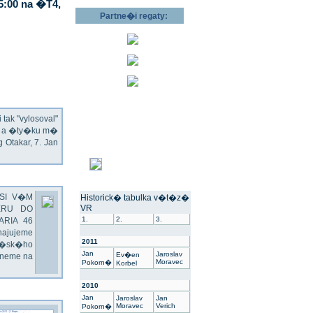
5:00 na �T4,
Partne�i regaty:
ak "vylosoval"
ec a �ty�ku m�
Otakar, 7. Jan
SI V�M
Historick� tabulka v�t�z�
VR
ERU DO
1.
2.
3.
ARIA 46
hajujeme
2011
��sk�ho
Jan
Jaroslav
Ev�en
dneme na
Moravec
Pokorn�
Korbel
2010
Jan
Jaroslav
Jan
Moravec
Verich
Pokorn�