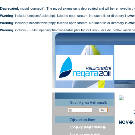
Deprecated
: mysql_connect(): The mysql extension is deprecated and will be removed in th
Warning
: include(functions/table.php): failed to open stream: No such file or directory in
/ww
Warning
: include(functions/table.php): failed to open stream: No such file or directory in
/ww
Warning
: include(): Failed opening 'functions/table.php' for inclusion (include_path='.:/usr/sh
Novinky na V� email:
Z�vod on-line:
NOV�: 
Zpr�vy po�adatel�