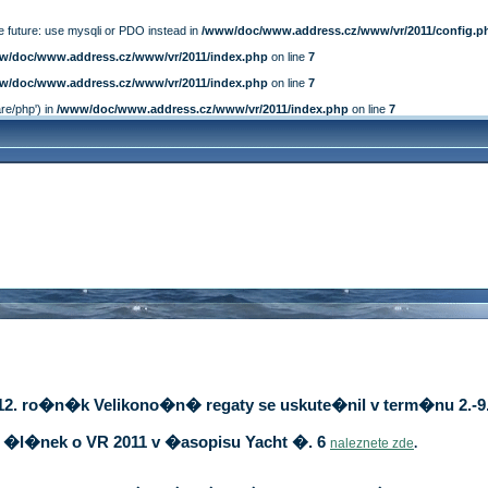
e future: use mysqli or PDO instead in
/www/doc/www.address.cz/www/vr/2011/config.p
w/doc/www.address.cz/www/vr/2011/index.php
on line
7
w/doc/www.address.cz/www/vr/2011/index.php
on line
7
are/php') in
/www/doc/www.address.cz/www/vr/2011/index.php
on line
7
12. ro�n�k Velikono�n� regaty se uskute�nil v term�nu 2.-9.
�l�nek o VR 2011 v �asopisu Yacht �. 6
naleznete zde
.