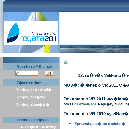
Novinky na V� email:
12. ro�n�k Velikono�n� 
Z�vod on-line:
NOV�: �l�nek o VR 2011 v �a
Zpr�vy po�adatel�
Zpr�vy pos�dek
Dokument o VR 2011 vys�lan� v 
odkaz
naleznete zde
. Repr�zy budou n
Zpr�vy �ten���
Dokument o VR 2010 vys�lan� 
Informace o z�vodu:
Zpravodajstv� po�adatel�
Kone�n� v�sledky