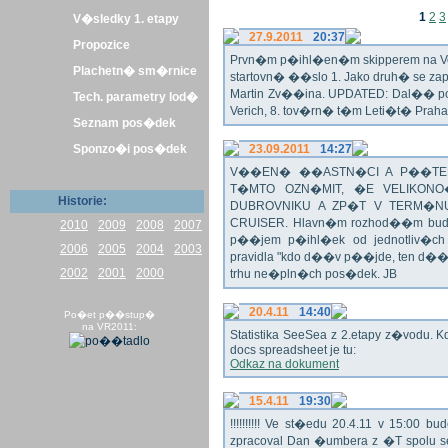
1
2
3
V�sledky 1. etapy
27.9.2011
20:37
Propozice
Prvn�m p�ihl�en�m skipperem na Veli
Plachetn� sm�rnice
startovn� ��slo 1. Jako druh� se z
Martin Zv��ina. UPDATED: Dal�� po�
Tech. parametry lod�
Verich, 8. tov�rn� t�m Leti�t� Praha 
Seznam pos�dek
Sponzo�i pos�dek
23.09.2011
14:27
V��EN� ��ASTN�CI A P��TEL
T�MTO OZN�MIT, �E VELIKON
Historie:
DUBROVNIKU A ZP�T V TERM�NU 
CRUISER. Hlavn�m rozhod��m bude o
2010
2009
2008
2007
p��jem p�ihl�ek od jednotliv�c
2006
2005
2004
2003
pravidla "kdo d��v p��jde, ten d�
2002
2001
2000
trhu ne�pln�ch pos�dek. JB
20.4.11
14:40
Po�et p��stup�
na VR2011:
Statistika SeeSea z 2.etapy z�vodu. K
docs spreadsheet je tu:
Odkaz na dokument
15.4.11
19:30
!!!!!!!!!! Ve st�edu 20.4.11 v 15:0
zpracoval Dan �umbera z �T spolu 