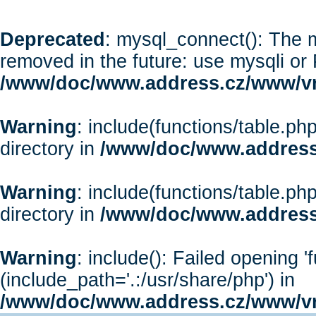
Deprecated
: mysql_connect(): The m
removed in the future: use mysqli or
/www/doc/www.address.cz/www/vr
Warning
: include(functions/table.php
directory in
/www/doc/www.address
Warning
: include(functions/table.php
directory in
/www/doc/www.address
Warning
: include(): Failed opening '
(include_path='.:/usr/share/php') in
/www/doc/www.address.cz/www/vr