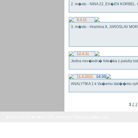
2. m�sto - NINA 22, EV�EN KORBEL. G
8.4.11
3. m�sto - Hramina 8, JAROSLAV MORA
12.4.11
Jedna nev�edn� fote�ka z paluby lo
11.4.2011
14:30
ANALYTIKA 1 k Va�emu dal��mu vy
1
2
3
� Yach Club Star� M�sto. 2008, WebDesign:
RNDr. Filip Pe�ek, PhD.