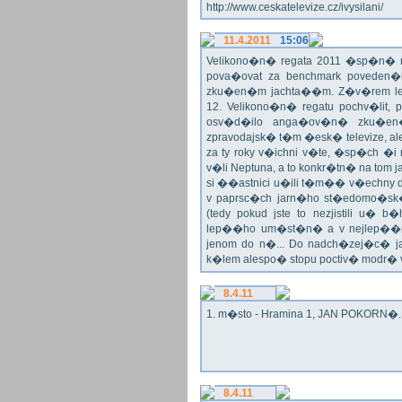
http://www.ceskatelevize.cz/ivysilani/
11.4.2011
15:06
Velikono�n� regata 2011 �sp�n� n
pova�ovat za benchmark poveden�
zku�en�m jachta��m. Z�v�rem le
12. Velikono�n� regatu pochv�lit, 
osv�d�ilo anga�ov�n� zku�en�c
zpravodajsk� t�m �esk� televize, a
za ty roky v�ichni v�te, �sp�ch �
v�li Neptuna, a to konkr�tn� na tom 
si ��astnici u�ili t�m�� v�echny dr
v paprsc�ch jarn�ho st�edomo�sk�ho
(tedy pokud jste to nezjistili u� 
lep��ho um�st�n� a v nejlep��
jenom do n�... Do nadch�zej�c� j
k�lem alespo� stopu poctiv� modr�
8.4.11
1. m�sto - Hramina 1, JAN POKORN�. G
8.4.11