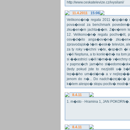
http://www.ceskatelevize.cz/ivysilani/
11.4.2011
15:06
Velikono�n� regata 2011 �sp�n� n
pova�ovat za benchmark poveden�
zku�en�m jachta��m. Z�v�rem le
12. Velikono�n� regatu pochv�lit, 
osv�d�ilo anga�ov�n� zku�en�c
zpravodajsk� t�m �esk� televize, a
za ty roky v�ichni v�te, �sp�ch �
v�li Neptuna, a to konkr�tn� na tom 
si ��astnici u�ili t�m�� v�echny dr
v paprsc�ch jarn�ho st�edomo�sk�ho
(tedy pokud jste to nezjistili u� 
lep��ho um�st�n� a v nejlep��
jenom do n�... Do nadch�zej�c� j
k�lem alespo� stopu poctiv� modr�
8.4.11
1. m�sto - Hramina 1, JAN POKORN�. G
8.4.11