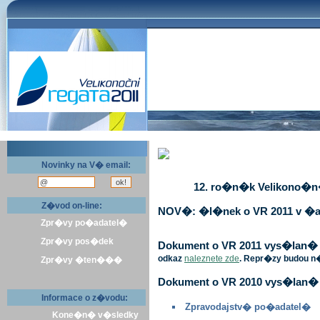
Novinky na V� email:
12. ro�n�k Velikono�n� 
Z�vod on-line:
NOV�: �l�nek o VR 2011 v �a
Zpr�vy po�adatel�
Zpr�vy pos�dek
Dokument o VR 2011 vys�lan� v 
odkaz
naleznete zde
. Repr�zy budou n
Zpr�vy �ten���
Dokument o VR 2010 vys�lan� 
Informace o z�vodu:
Zpravodajstv� po�adatel�
Kone�n� v�sledky