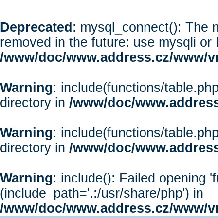
Deprecated
: mysql_connect(): The m
removed in the future: use mysqli or
/www/doc/www.address.cz/www/vr
Warning
: include(functions/table.php
directory in
/www/doc/www.address
Warning
: include(functions/table.php
directory in
/www/doc/www.address
Warning
: include(): Failed opening '
(include_path='.:/usr/share/php') in
/www/doc/www.address.cz/www/vr