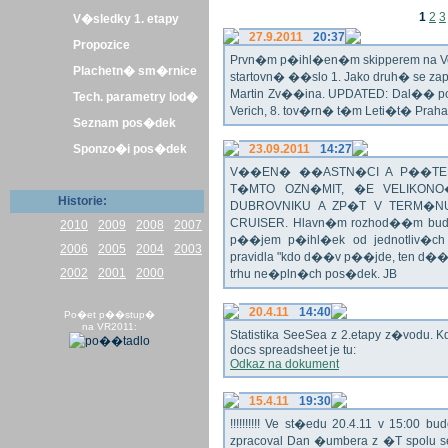
1
2
3
V�sledky 1. etapy
27.9.2011
20:37
Propozice
Prvn�m p�ihl�en�m skipperem na Veli
Plachetn� sm�rnice
startovn� ��slo 1. Jako druh� se z
Martin Zv��ina. UPDATED: Dal�� po�
Tech. parametry lod�
Verich, 8. tov�rn� t�m Leti�t� Praha 
Seznam pos�dek
Sponzo�i pos�dek
23.09.2011
14:27
V��EN� ��ASTN�CI A P��TEL
T�MTO OZN�MIT, �E VELIKON
Historie:
DUBROVNIKU A ZP�T V TERM�NU 
CRUISER. Hlavn�m rozhod��m bude o
2010
2009
2008
2007
p��jem p�ihl�ek od jednotliv�c
2006
2005
2004
2003
pravidla "kdo d��v p��jde, ten d�
2002
2001
2000
trhu ne�pln�ch pos�dek. JB
20.4.11
14:40
Po�et p��stup�
na VR2011:
Statistika SeeSea z 2.etapy z�vodu. K
docs spreadsheet je tu:
Odkaz na dokument
15.4.11
19:30
!!!!!!!!!! Ve st�edu 20.4.11 v 15:0
zpracoval Dan �umbera z �T spolu 