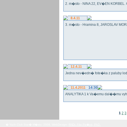
2. m�sto - NINA 22, EV�EN KORBEL. G
8.4.11
3. m�sto - Hramina 8, JAROSLAV MORA
12.4.11
Jedna nev�edn� fote�ka z paluby lo
11.4.2011
14:30
ANALYTIKA 1 k Va�emu dal��mu vy
1
2
3
� Yach Club Star� M�sto. 2008, WebDesign:
RNDr. Filip Pe�ek, PhD.