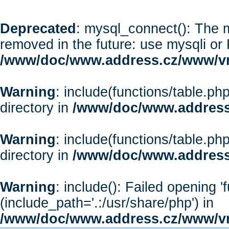
Deprecated
: mysql_connect(): The m
removed in the future: use mysqli or
/www/doc/www.address.cz/www/vr
Warning
: include(functions/table.php
directory in
/www/doc/www.address
Warning
: include(functions/table.php
directory in
/www/doc/www.address
Warning
: include(): Failed opening '
(include_path='.:/usr/share/php') in
/www/doc/www.address.cz/www/vr