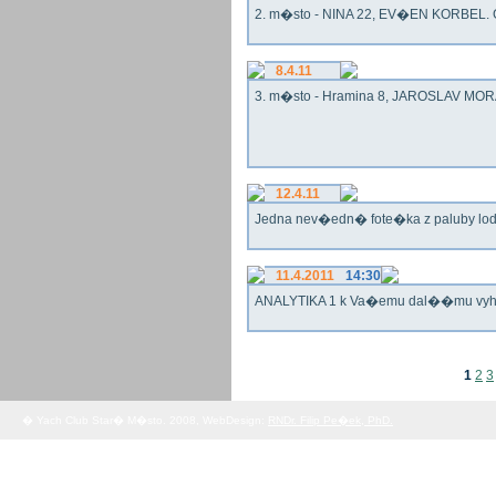
2. m�sto - NINA 22, EV�EN KORBEL. G
8.4.11
3. m�sto - Hramina 8, JAROSLAV MORA
12.4.11
Jedna nev�edn� fote�ka z paluby lo
11.4.2011
14:30
ANALYTIKA 1 k Va�emu dal��mu vy
1
2
3
� Yach Club Star� M�sto. 2008, WebDesign:
RNDr. Filip Pe�ek, PhD.