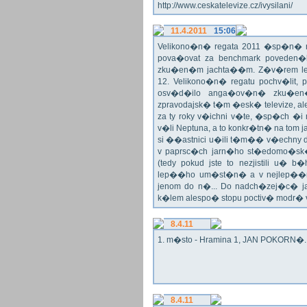
http://www.ceskatelevize.cz/ivysilani/
11.4.2011
15:06
Velikono�n� regata 2011 �sp�n� n
pova�ovat za benchmark poveden�
zku�en�m jachta��m. Z�v�rem le
12. Velikono�n� regatu pochv�lit, 
osv�d�ilo anga�ov�n� zku�en�c
zpravodajsk� t�m �esk� televize, a
za ty roky v�ichni v�te, �sp�ch �
v�li Neptuna, a to konkr�tn� na tom 
si ��astnici u�ili t�m�� v�echny dr
v paprsc�ch jarn�ho st�edomo�sk�ho
(tedy pokud jste to nezjistili u� 
lep��ho um�st�n� a v nejlep��
jenom do n�... Do nadch�zej�c� j
k�lem alespo� stopu poctiv� modr�
8.4.11
1. m�sto - Hramina 1, JAN POKORN�. G
8.4.11