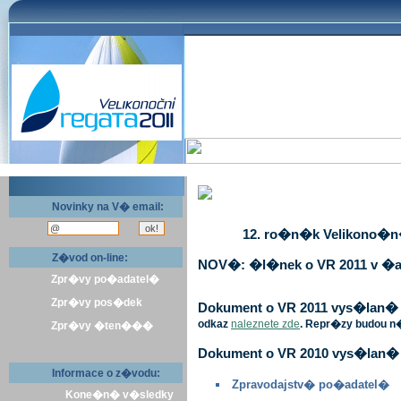
Novinky na V� email:
12. ro�n�k Velikono�n� 
Z�vod on-line:
NOV�: �l�nek o VR 2011 v �a
Zpr�vy po�adatel�
Zpr�vy pos�dek
Dokument o VR 2011 vys�lan� v 
odkaz
naleznete zde
. Repr�zy budou n
Zpr�vy �ten���
Dokument o VR 2010 vys�lan� 
Informace o z�vodu:
Zpravodajstv� po�adatel�
Kone�n� v�sledky