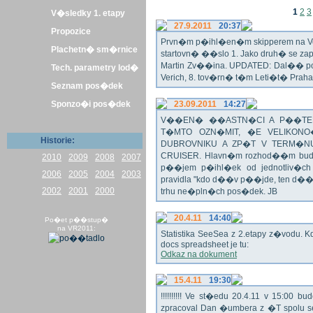
1
2
3
V�sledky 1. etapy
27.9.2011
20:37
Propozice
Prvn�m p�ihl�en�m skipperem na Veli
Plachetn� sm�rnice
startovn� ��slo 1. Jako druh� se z
Martin Zv��ina. UPDATED: Dal�� po�
Tech. parametry lod�
Verich, 8. tov�rn� t�m Leti�t� Praha 
Seznam pos�dek
Sponzo�i pos�dek
23.09.2011
14:27
V��EN� ��ASTN�CI A P��TEL
T�MTO OZN�MIT, �E VELIKON
Historie:
DUBROVNIKU A ZP�T V TERM�NU 
CRUISER. Hlavn�m rozhod��m bude o
2010
2009
2008
2007
p��jem p�ihl�ek od jednotliv�c
2006
2005
2004
2003
pravidla "kdo d��v p��jde, ten d�
2002
2001
2000
trhu ne�pln�ch pos�dek. JB
20.4.11
14:40
Po�et p��stup�
na VR2011:
Statistika SeeSea z 2.etapy z�vodu. K
docs spreadsheet je tu:
Odkaz na dokument
15.4.11
19:30
!!!!!!!!!! Ve st�edu 20.4.11 v 15:0
zpracoval Dan �umbera z �T spolu 