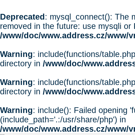
Deprecated
: mysql_connect(): The m
removed in the future: use mysqli or
/www/doc/www.address.cz/www/vr
Warning
: include(functions/table.php
directory in
/www/doc/www.address
Warning
: include(functions/table.php
directory in
/www/doc/www.address
Warning
: include(): Failed opening '
(include_path='.:/usr/share/php') in
/www/doc/www.address.cz/www/vr