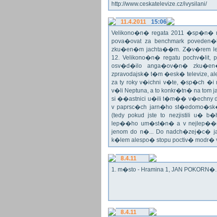
http://www.ceskatelevize.cz/ivysilani/
11.4.2011
15:06
Velikono�n� regata 2011 �sp�n� n
pova�ovat za benchmark poveden�
zku�en�m jachta��m. Z�v�rem le
12. Velikono�n� regatu pochv�lit, 
osv�d�ilo anga�ov�n� zku�en�c
zpravodajsk� t�m �esk� televize, a
za ty roky v�ichni v�te, �sp�ch �
v�li Neptuna, a to konkr�tn� na tom 
si ��astnici u�ili t�m�� v�echny dr
v paprsc�ch jarn�ho st�edomo�sk�ho
(tedy pokud jste to nezjistili u� 
lep��ho um�st�n� a v nejlep��
jenom do n�... Do nadch�zej�c� j
k�lem alespo� stopu poctiv� modr�
8.4.11
1. m�sto - Hramina 1, JAN POKORN�. G
8.4.11