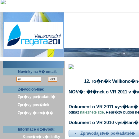
Novinky na V� email:
12. ro�n�k Velikono�n� 
Z�vod on-line:
NOV�: �l�nek o VR 2011 v �a
Zpr�vy po�adatel�
Zpr�vy pos�dek
Dokument o VR 2011 vys�lan� v 
odkaz
naleznete zde
. Repr�zy budou n
Zpr�vy �ten���
Dokument o VR 2010 vys�lan� 
Informace o z�vodu:
Zpravodajstv� po�adatel�
Kone�n� v�sledky