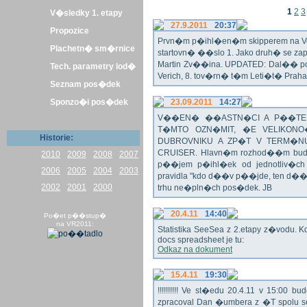
1
2
3
V�sledky 1. etapy
27.9.2011
20:37
Propozice
Prvn�m p�ihl�en�m skipperem na Veli
Plachetn� sm�rnice
startovn� ��slo 1. Jako druh� se z
Martin Zv��ina. UPDATED: Dal�� po�
Tech. parametry lod�
Verich, 8. tov�rn� t�m Leti�t� Praha 
Seznam pos�dek
Sponzo�i pos�dek
23.09.2011
14:27
V��EN� ��ASTN�CI A P��TEL
T�MTO OZN�MIT, �E VELIKON
Historie:
DUBROVNIKU A ZP�T V TERM�NU 
CRUISER. Hlavn�m rozhod��m bude o
2010
2009
2008
2007
p��jem p�ihl�ek od jednotliv�c
2006
2005
2004
2003
pravidla "kdo d��v p��jde, ten d�
2002
2001
2000
trhu ne�pln�ch pos�dek. JB
20.4.11
14:40
Po�et p��stup�
na VR2011:
Statistika SeeSea z 2.etapy z�vodu. K
docs spreadsheet je tu:
Odkaz na dokument
15.4.11
19:30
!!!!!!!!!! Ve st�edu 20.4.11 v 15:0
zpracoval Dan �umbera z �T spolu 