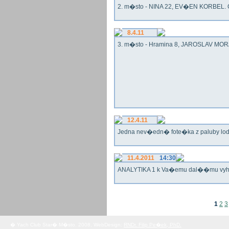
2. m�sto - NINA 22, EV�EN KORBEL. G
8.4.11
3. m�sto - Hramina 8, JAROSLAV MORA
12.4.11
Jedna nev�edn� fote�ka z paluby lo
11.4.2011
14:30
ANALYTIKA 1 k Va�emu dal��mu vy
1
2
3
� Yach Club Star� M�sto. 2008, WebDesign:
RNDr. Filip Pe�ek, PhD.