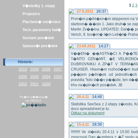
1
2
3
V�sledky 1. etapy
27.9.2011
20:37
Propozice
Prvn�m p�ihl�en�m skipperem na Veli
Plachetn� sm�rnice
startovn� ��slo 1. Jako druh� se z
Martin Zv��ina. UPDATED: Dal�� po�
Tech. parametry lod�
Verich, 8. tov�rn� t�m Leti�t� Praha 
Seznam pos�dek
Sponzo�i pos�dek
23.09.2011
14:27
V��EN� ��ASTN�CI A P��TEL
T�MTO OZN�MIT, �E VELIKON
Historie:
DUBROVNIKU A ZP�T V TERM�NU 
2010
2009
2008
2007
CRUISER. Hlavn�m rozhod��m bude o
p��jem p�ihl�ek od jednotliv�c
2006
2005
2004
2003
pravidla "kdo d��v p��jde, ten d�
2002
2001
2000
trhu ne�pln�ch pos�dek. JB
20.4.11
14:40
Po�et p��stup�
na VR2011:
Statistika SeeSea z 2.etapy z�vodu. K
docs spreadsheet je tu:
Odkaz na dokument
15.4.11
19:30
!!!!!!!!!! Ve st�edu 20.4.11 v 15:0
zpracoval Dan �umbera z �T spolu 