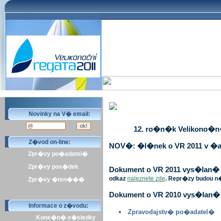
Novinky na V� email:
12. ro�n�k Velikono�n� 
Z�vod on-line:
NOV�: �l�nek o VR 2011 v �a
Zpr�vy po�adatel�
Zpr�vy pos�dek
Dokument o VR 2011 vys�lan� v 
odkaz
naleznete zde
. Repr�zy budou n
Zpr�vy �ten���
Dokument o VR 2010 vys�lan� 
Informace o z�vodu:
Zpravodajstv� po�adatel�
Kone�n� v�sledky