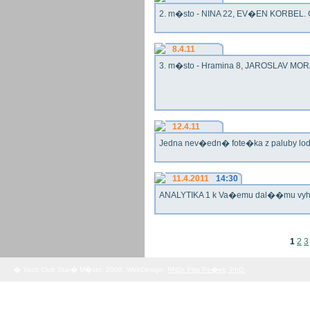
2. m�sto - NINA 22, EV�EN KORBEL. G
8.4.11
3. m�sto - Hramina 8, JAROSLAV MORA
12.4.11
Jedna nev�edn� fote�ka z paluby lo
11.4.2011
14:30
ANALYTIKA 1 k Va�emu dal��mu vy
1
2
3
� Yach Club Star� M�sto. 2008, WebDesign:
RNDr. Filip Pe�ek, PhD.