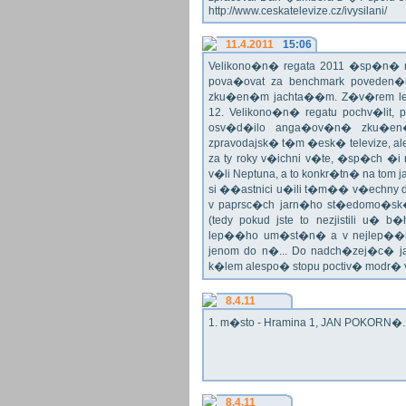
http://www.ceskatelevize.cz/ivysilani/
11.4.2011
15:06
Velikono�n� regata 2011 �sp�n� n
pova�ovat za benchmark poveden�
zku�en�m jachta��m. Z�v�rem le
12. Velikono�n� regatu pochv�lit, 
osv�d�ilo anga�ov�n� zku�en�c
zpravodajsk� t�m �esk� televize, a
za ty roky v�ichni v�te, �sp�ch �
v�li Neptuna, a to konkr�tn� na tom 
si ��astnici u�ili t�m�� v�echny dr
v paprsc�ch jarn�ho st�edomo�sk�ho
(tedy pokud jste to nezjistili u� 
lep��ho um�st�n� a v nejlep��
jenom do n�... Do nadch�zej�c� j
k�lem alespo� stopu poctiv� modr�
8.4.11
1. m�sto - Hramina 1, JAN POKORN�. G
8.4.11