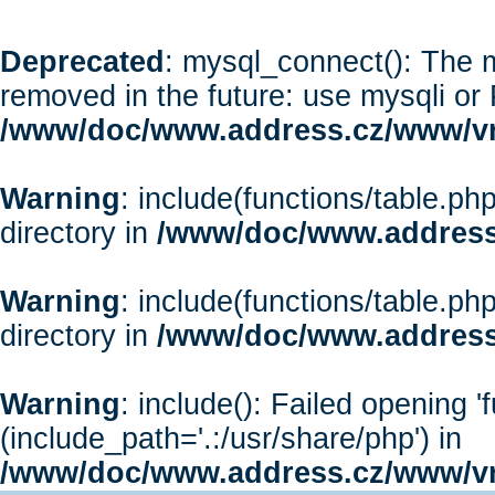
Deprecated
: mysql_connect(): The m
removed in the future: use mysqli or
/www/doc/www.address.cz/www/vr
Warning
: include(functions/table.php
directory in
/www/doc/www.address
Warning
: include(functions/table.php
directory in
/www/doc/www.address
Warning
: include(): Failed opening '
(include_path='.:/usr/share/php') in
/www/doc/www.address.cz/www/vr