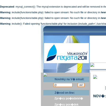
Deprecated
: mysql_connect(): The mysql extension is deprecated and will be removed in th
Warning
: include(functions/table.php): failed to open stream: No such file or directory in
/ww
Warning
: include(functions/table.php): failed to open stream: No such file or directory in
/ww
Warning
: include(): Failed opening 'functions/table.php' for inclusion (include_path='.:/usr/sh
Novinky na V� email:
Z�vod on-line:
NOV�: 
Zpr�vy po�adatel�
Zpr�vy pos�dek