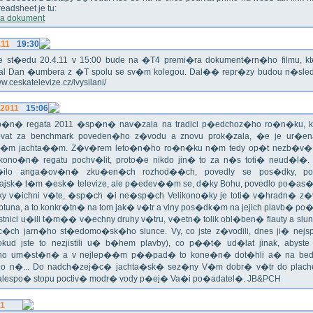
eadsheet je tu:
a dokument
.11
19:30
!!! Ve st�edu 20.4.11 v 15:00 bude na �T4 premi�ra dokument�rn�ho filmu, 
val Dan �umbera z �T spolu se sv�m kolegou. Dal�� repr�zy budou n�sled
ww.ceskatelevize.cz/ivysilani/
.2011
15:06
no�n� regata 2011 �sp�n� nav�zala na tradici p�edchoz�ho ro�n�ku, k
vat za benchmark poveden�ho z�vodu a znovu prok�zala, �e je ur�en
�m jachta��m. Z�v�rem leto�n�ho ro�n�ku n�m tedy op�t nezb�v�,
ikono�n� regatu pochv�lit, proto�e nikdo jin� to za n�s toti� neud�l�.
ilo anga�ov�n� zku�en�ch rozhod��ch, povedly se pos�dky, po
ajsk� t�m �esk� televize, ale p�edev��m se, d�ky Bohu, povedlo po�as�!
oky v�ichni v�te, �sp�ch �i ne�sp�ch Velikono�ky je toti� v�hradn� z�
ptuna, a to konkr�tn� na tom jak� v�tr a vlny pos�dk�m na jejich plavb� po�l
tnici u�ili t�m�� v�echny druhy v�tru, v�etn� tolik obl�ben� flauty a sl
c�ch jarn�ho st�edomo�sk�ho slunce. Vy, co jste z�vodili, dnes ji� nej
okud jste to nezjistili u� b�hem plavby), co p��t� ud�lat jinak, abyste
o um�st�n� a v nejlep��m p��pad� to kone�n� dot�hli a� na bed
do n�... Do nadch�zej�c� jachta�sk� sez�ny V�m dobr� v�tr do plache
alespo� stopu poctiv� modr� vody p�ej� Va�i po�adatel�. JB&PCH
11