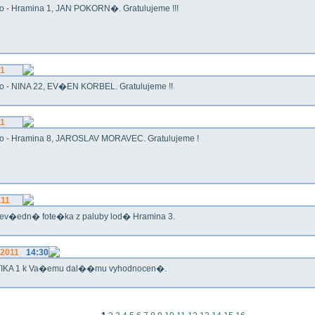
o - Hramina 1, JAN POKORN�. Gratulujeme !!!
11
o - NINA 22, EV�EN KORBEL. Gratulujeme !!
11
o - Hramina 8, JAROSLAV MORAVEC. Gratulujeme !
.11
ev�edn� fote�ka z paluby lod� Hramina 3.
.2011
14:30
IKA 1 k Va�emu dal��mu vyhodnocen�.