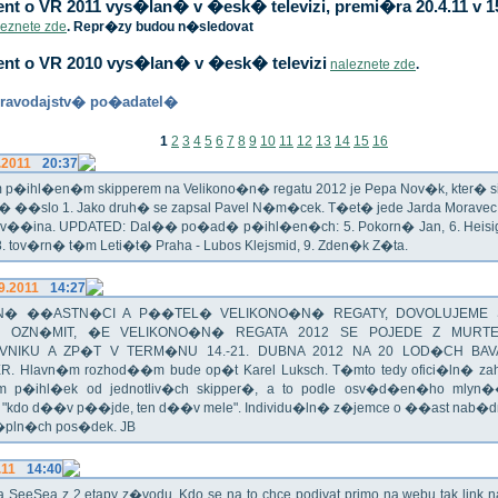
t o VR 2011 vys�lan� v �esk� televizi, premi�ra 20.4.11 v 1
leznete zde
. Repr�zy budou n�sledovat
nt o VR 2010 vys�lan� v �esk� televizi
naleznete zde
.
ravodajstv� po�adatel�
1
2
3
4
5
6
7
8
9
10
11
12
13
14
15
16
.2011
20:37
p�ihl�en�m skipperem na Velikono�n� regatu 2012 je Pepa Nov�k, kter� si t
n� ��slo 1. Jako druh� se zapsal Pavel N�m�cek. T�et� jede Jarda Morav
Zv��ina. UPDATED: Dal�� po�ad� p�ihl�en�ch: 5. Pokorn� Jan, 6. Heisig 
 8. tov�rn� t�m Leti�t� Praha - Lubos Klejsmid, 9. Zden�k Z�ta.
9.2011
14:27
� ��ASTN�CI A P��TEL� VELIKONO�N� REGATY, DOVOLUJEME 
 OZN�MIT, �E VELIKONO�N� REGATA 2012 SE POJEDE Z MURT
VNIKU A ZP�T V TERM�NU 14.-21. DUBNA 2012 NA 20 LOD�CH BAV
R. Hlavn�m rozhod��m bude op�t Karel Luksch. T�mto tedy ofici�ln� za
 p�ihl�ek od jednotliv�ch skipper�, a to podle osv�d�en�ho mlyn
a "kdo d��v p��jde, ten d��v mele". Individu�ln� z�jemce o ��ast nab�
�pln�ch pos�dek. JB
.11
14:40
ika SeeSea z 2.etapy z�vodu. Kdo se na to chce podivat primo na webu tak link 