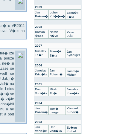
2009
Jan
Lubor
Zden�k
Pokorn�
Kol��n�
Z�ta
kter� o VR2011
2008
ovat. V�ce na
Roman
Norbis
Peter
Loja
�ada
N�vlt
2007
Miroslav
Zden�k
Jan
ter� lze
Th�r
Kylberger
Z�ta
a pouze
 ne� si
2006
 Zase se
Jaroslav
Jan
Jarom�r
vedl se
Krko�ka
Pokorn�
Michek
 Jak ji�
visl� na
2005
e. Letos
Dan
Mirek
Jaroslav
Vodi�ka
Th�r
Krko�ka
un�n� se
sp� v�te
2004
 dos�hli
Jan
Vlastimil
nu a ne
Tom�
Pokorn�
Kubov�
Langer
t a pod
2003
Jan
Dan
Ev�en
Vohn�k
Vodi�ka
Korbel