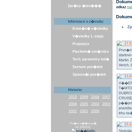
Dokumen
Zpr�vy �ten���
odkaz
na
Dokume
Informace o z�vodu:
Zp
Kone�n� v�sledky
V�sledky 1. etapy
27.9
Propozice
Prvn�m 
Plachetn� sm�rnice
startov
Tech. parametry lod�
Martin 
Verich,
Seznam pos�dek
Sponzo�i pos�dek
23.0
V��EN
T�MTO
Historie:
DUBRO
2010
2009
2008
2007
CRUISE
p��jem
2006
2005
2004
2003
pravidl
2002
2001
2000
trhu ne
Po�et p��stup�
20.4
na VR2011:
Statist