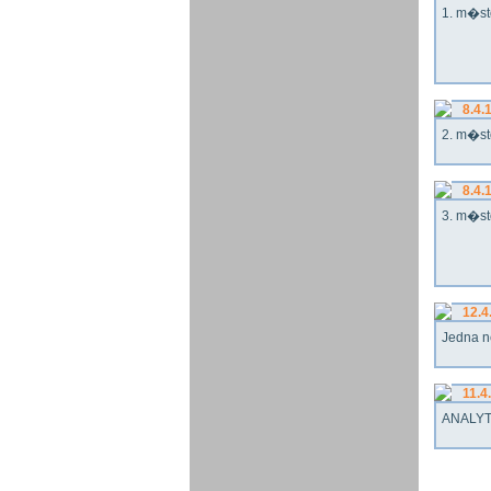
1. m�st
8.4.
2. m�st
8.4.
3. m�st
12.4
Jedna n
11.4
ANALYT