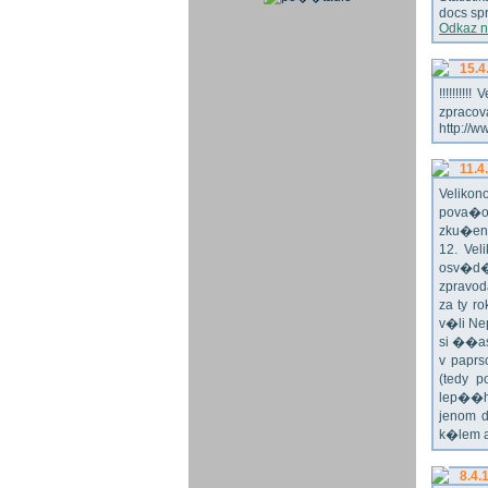
docs spr
Odkaz n
15.4
!!!!!!!
zpraco
http://w
11.4
Veliko
pova�o
zku�en
12. Vel
osv�d�
zpravod
za ty r
v�li Ne
si ��as
v paprs
(tedy p
lep��h
jenom 
k�lem 
8.4.