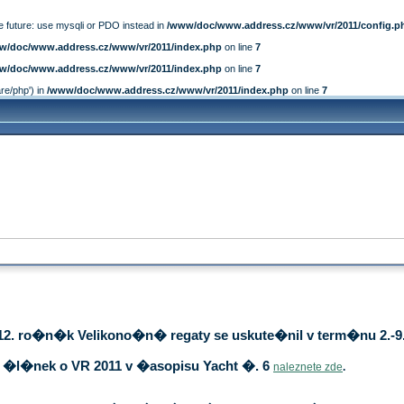
e future: use mysqli or PDO instead in
/www/doc/www.address.cz/www/vr/2011/config.p
w/doc/www.address.cz/www/vr/2011/index.php
on line
7
w/doc/www.address.cz/www/vr/2011/index.php
on line
7
are/php') in
/www/doc/www.address.cz/www/vr/2011/index.php
on line
7
12. ro�n�k Velikono�n� regaty se uskute�nil v term�nu 2.-9.
�l�nek o VR 2011 v �asopisu Yacht �. 6
naleznete zde
.