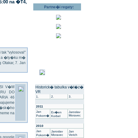
5:00 na �T4,
Partne�i regaty:
ak "vylosoval"
ec a �ty�ku m�
Otakar, 7. Jan
SI V�M
Historick� tabulka v�t�z�
VR
ERU DO
1.
2.
3.
ARIA 46
hajujeme
2011
��sk�ho
Jan
Jaroslav
Ev�en
dneme na
Moravec
Pokorn�
Korbel
2010
Jan
Jaroslav
Jan
Moravec
Verich
Pokorn�
na google