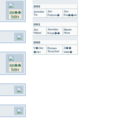
2002
Jan
Jan
Jaroslav
dal��
Trs
Pokorn�
Pol��ek
fotky
2001
Jaroslav
Jan
Martin
Habal
Hora
Koryt��
2000
V�clav
Ji��
Roman
Teuschel
�vec
Vale�
dal��
fotky