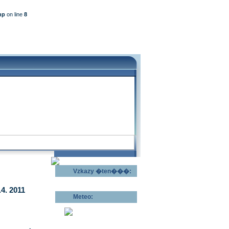
hp
on line
8
Vzkazy �ten���:
Odeslat vzkaz >>
4. 2011
Meteo:
Pov�trnostn�
p�edpov�d >>