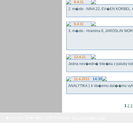
8.4.11
2. m�sto - NINA 22, EV�EN KORBEL. G
8.4.11
3. m�sto - Hramina 8, JAROSLAV MORA
12.4.11
Jedna nev�edn� fote�ka z paluby lo
11.4.2011
14:30
ANALYTIKA 1 k Va�emu dal��mu vy
1
2
3
� Yach Club Star� M�sto. 2008, WebDesign:
RNDr. Filip Pe�ek, PhD.