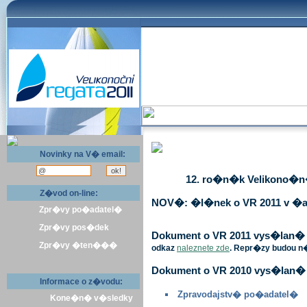
Novinky na V� email:
12. ro�n�k Velikono�n� 
Z�vod on-line:
NOV�: �l�nek o VR 2011 v �a
Zpr�vy po�adatel�
Zpr�vy pos�dek
Dokument o VR 2011 vys�lan� v 
Zpr�vy �ten���
odkaz
naleznete zde
. Repr�zy budou n
Dokument o VR 2010 vys�lan� 
Informace o z�vodu:
Zpravodajstv� po�adatel�
Kone�n� v�sledky