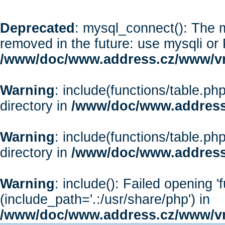
Deprecated
: mysql_connect(): The m
removed in the future: use mysqli or
/www/doc/www.address.cz/www/vr
Warning
: include(functions/table.php
directory in
/www/doc/www.address
Warning
: include(functions/table.php
directory in
/www/doc/www.address
Warning
: include(): Failed opening '
(include_path='.:/usr/share/php') in
/www/doc/www.address.cz/www/vr