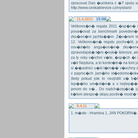
zpracoval Dan �umbera z �T spolu 
http://www.ceskatelevize.cz/ivysilani/
11.4.2011
15:06
Velikono�n� regata 2011 �sp�n� n
pova�ovat za benchmark poveden�
zku�en�m jachta��m. Z�v�rem le
12. Velikono�n� regatu pochv�lit, 
osv�d�ilo anga�ov�n� zku�en�c
zpravodajsk� t�m �esk� televize, a
za ty roky v�ichni v�te, �sp�ch �
v�li Neptuna, a to konkr�tn� na tom 
si ��astnici u�ili t�m�� v�echny dr
v paprsc�ch jarn�ho st�edomo�sk�ho
(tedy pokud jste to nezjistili u� 
lep��ho um�st�n� a v nejlep��
jenom do n�... Do nadch�zej�c� j
k�lem alespo� stopu poctiv� modr�
8.4.11
1. m�sto - Hramina 1, JAN POKORN�. G