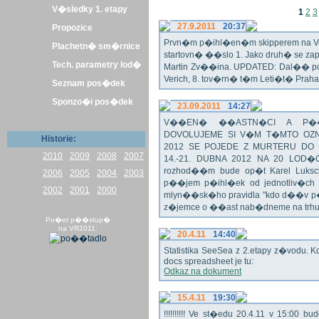
V�sledky 1. etapy
1
2
3
27.9.2011
20:37
Propozice
Prvn�m p�ihl�en�m skipperem na Veli
Plachetn� sm�rnice
startovn� ��slo 1. Jako druh� se z
Tech. parametry lod�
Martin Zv��ina. UPDATED: Dal�� po�
Verich, 8. tov�rn� t�m Leti�t� Praha 
Seznam pos�dek
Sponzo�i pos�dek
23.09.2011
14:27
V��EN� ��ASTN�CI A P��T
DOVOLUJEME SI V�M T�MTO OZN
Historie:
2012 SE POJEDE Z MURTERU DO
2010
2009
2008
2007
14.-21. DUBNA 2012 NA 20 LOD�
rozhod��m bude op�t Karel Luksch
2006
2005
2004
2003
p��jem p�ihl�ek od jednotliv�ch 
2002
2001
2000
mlyn��sk�ho pravidla "kdo d��v p�
z�jemce o ��ast nab�dneme na trh
Po�et p��stup�
na VR2011:
20.4.11
14:40
Statistika SeeSea z 2.etapy z�vodu. K
docs spreadsheet je tu:
Odkaz na dokument
15.4.11
19:30
!!!!!!!!!! Ve st�edu 20.4.11 v 15:0