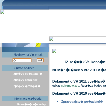
Novinky na V� email:
12. ro�n�k Velikono�n� 
Z�vod on-line:
NOV�: �l�nek o VR 2011 v �a
Zpr�vy po�adatel�
Zpr�vy pos�dek
Dokument o VR 2011 vys�lan� v 
odkaz
naleznete zde
. Repr�zy budou n
Zpr�vy �ten���
Dokument o VR 2010 vys�lan� 
Informace o z�vodu:
Zpravodajstv� po�adatel�
Kone�n� v�sledky