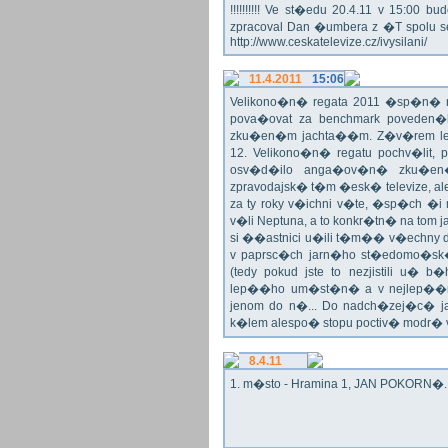
!!!!!!!!!! Ve st�edu 20.4.11 v 15:0
zpracoval Dan �umbera z �T spolu 
http://www.ceskatelevize.cz/ivysilani/
11.4.2011
15:06
Velikono�n� regata 2011 �sp�n� n
pova�ovat za benchmark poveden�
zku�en�m jachta��m. Z�v�rem le
12. Velikono�n� regatu pochv�lit, 
osv�d�ilo anga�ov�n� zku�en�c
zpravodajsk� t�m �esk� televize, a
za ty roky v�ichni v�te, �sp�ch �
v�li Neptuna, a to konkr�tn� na tom 
si ��astnici u�ili t�m�� v�echny dr
v paprsc�ch jarn�ho st�edomo�sk�ho
(tedy pokud jste to nezjistili u� 
lep��ho um�st�n� a v nejlep��
jenom do n�... Do nadch�zej�c� j
k�lem alespo� stopu poctiv� modr�
8.4.11
1. m�sto - Hramina 1, JAN POKORN�. G