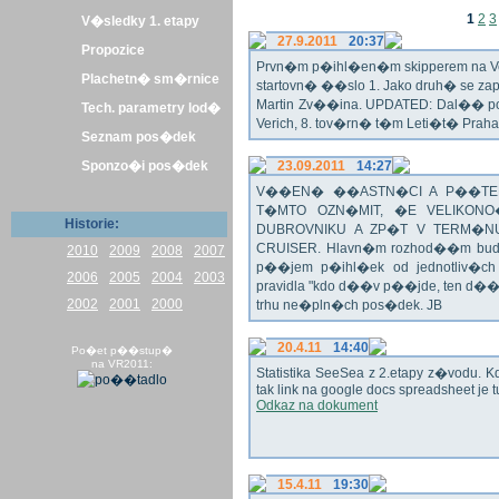
1
2
3
V�sledky 1. etapy
27.9.2011
20:37
Propozice
Prvn�m p�ihl�en�m skipperem na Veli
Plachetn� sm�rnice
startovn� ��slo 1. Jako druh� se z
Martin Zv��ina. UPDATED: Dal�� po�
Tech. parametry lod�
Verich, 8. tov�rn� t�m Leti�t� Praha 
Seznam pos�dek
Sponzo�i pos�dek
23.09.2011
14:27
V��EN� ��ASTN�CI A P��TEL
T�MTO OZN�MIT, �E VELIKON
Historie:
DUBROVNIKU A ZP�T V TERM�NU 
CRUISER. Hlavn�m rozhod��m bude o
2010
2009
2008
2007
p��jem p�ihl�ek od jednotliv�c
2006
2005
2004
2003
pravidla "kdo d��v p��jde, ten d�
2002
2001
2000
trhu ne�pln�ch pos�dek. JB
20.4.11
14:40
Po�et p��stup�
na VR2011:
Statistika SeeSea z 2.etapy z�vodu. K
tak link na google docs spreadsheet je t
Odkaz na dokument
15.4.11
19:30