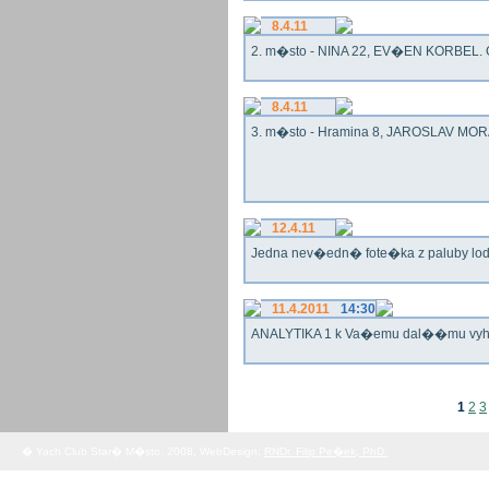
8.4.11
2. m�sto - NINA 22, EV�EN KORBEL. G
8.4.11
3. m�sto - Hramina 8, JAROSLAV MORA
12.4.11
Jedna nev�edn� fote�ka z paluby lo
11.4.2011
14:30
ANALYTIKA 1 k Va�emu dal��mu vy
1
2
3
� Yach Club Star� M�sto. 2008, WebDesign:
RNDr. Filip Pe�ek, PhD.