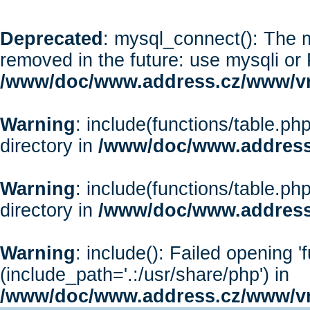
Deprecated
: mysql_connect(): The m
removed in the future: use mysqli or
/www/doc/www.address.cz/www/vr
Warning
: include(functions/table.php
directory in
/www/doc/www.address
Warning
: include(functions/table.php
directory in
/www/doc/www.address
Warning
: include(): Failed opening '
(include_path='.:/usr/share/php') in
/www/doc/www.address.cz/www/vr