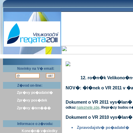
Novinky na V� email:
12. ro�n�k Velikono�n� 
Z�vod on-line:
NOV�: �l�nek o VR 2011 v �a
Zpr�vy po�adatel�
Zpr�vy pos�dek
Dokument o VR 2011 vys�lan� v 
odkaz
naleznete zde
. Repr�zy budou n
Zpr�vy �ten���
Dokument o VR 2010 vys�lan� 
Informace o z�vodu:
Zpravodajstv� po�adatel�
Kone�n� v�sledky