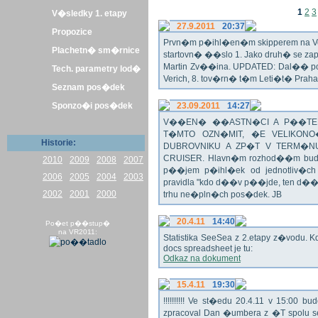
1
2
3
V�sledky 1. etapy
27.9.2011
20:37
Propozice
Prvn�m p�ihl�en�m skipperem na Veli
Plachetn� sm�rnice
startovn� ��slo 1. Jako druh� se z
Martin Zv��ina. UPDATED: Dal�� po�
Tech. parametry lod�
Verich, 8. tov�rn� t�m Leti�t� Praha 
Seznam pos�dek
Sponzo�i pos�dek
23.09.2011
14:27
V��EN� ��ASTN�CI A P��TEL
T�MTO OZN�MIT, �E VELIKON
Historie:
DUBROVNIKU A ZP�T V TERM�NU 
CRUISER. Hlavn�m rozhod��m bude o
2010
2009
2008
2007
p��jem p�ihl�ek od jednotliv�c
2006
2005
2004
2003
pravidla "kdo d��v p��jde, ten d�
2002
2001
2000
trhu ne�pln�ch pos�dek. JB
20.4.11
14:40
Po�et p��stup�
na VR2011:
Statistika SeeSea z 2.etapy z�vodu. K
docs spreadsheet je tu:
Odkaz na dokument
15.4.11
19:30
!!!!!!!!!! Ve st�edu 20.4.11 v 15:0
zpracoval Dan �umbera z �T spolu 