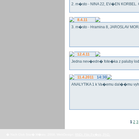
2. m�sto - NINA 22, EV�EN KORBEL. G
8.4.11
3. m�sto - Hramina 8, JAROSLAV MORA
12.4.11
Jedna nev�edn� fote�ka z paluby lo
11.4.2011
14:30
ANALYTIKA 1 k Va�emu dal��mu vy
1
2
3
� Yach Club Star� M�sto. 2008, WebDesign:
RNDr. Filip Pe�ek, PhD.