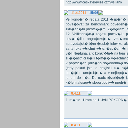
http://www.ceskatelevize.cz/ivysilani/
11.4.2011
15:06
Velikono�n� regata 2011 �sp�n� n
pova�ovat za benchmark poveden�
zku�en�m jachta��m. Z�v�rem le
12. Velikono�n� regatu pochv�lit, 
osv�d�ilo anga�ov�n� zku�en�c
zpravodajsk� t�m �esk� televize, a
za ty roky v�ichni v�te, �sp�ch �
v�li Neptuna, a to konkr�tn� na tom 
si ��astnici u�ili t�m�� v�echny dr
v paprsc�ch jarn�ho st�edomo�sk�ho
(tedy pokud jste to nezjistili u� 
lep��ho um�st�n� a v nejlep��
jenom do n�... Do nadch�zej�c� j
k�lem alespo� stopu poctiv� modr�
8.4.11
1. m�sto - Hramina 1, JAN POKORN�. G
8.4.11