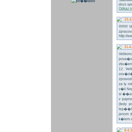
Statist
docs spr
Odkaz n
15.4
!!!!!!!
zpraco
http://w
11.4
Veliko
pova�o
zku�en
12. Vel
osv�d�
zpravod
za ty r
v�li Ne
si ��as
v paprs
(tedy p
lep��h
jenom 
k�lem 
8.4.