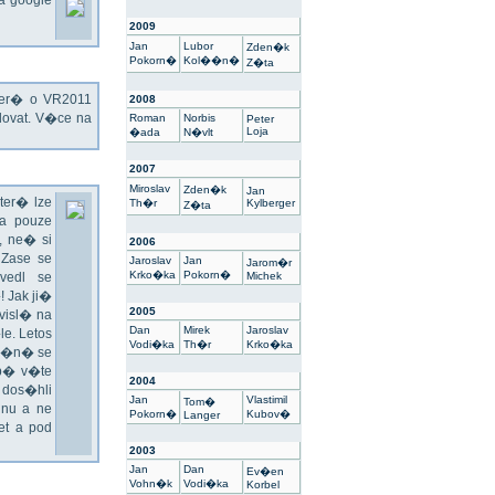
na google
2009
Jan
Lubor
Zden�k
Pokorn�
Kol��n�
Z�ta
kter� o VR2011
2008
ovat. V�ce na
Roman
Norbis
Peter
Loja
�ada
N�vlt
2007
Miroslav
Zden�k
Jan
ter� lze
Th�r
Kylberger
Z�ta
a pouze
 ne� si
2006
 Zase se
Jaroslav
Jan
Jarom�r
Krko�ka
Pokorn�
vedl se
Michek
 Jak ji�
2005
visl� na
Dan
Mirek
Jaroslav
e. Letos
Vodi�ka
Th�r
Krko�ka
un�n� se
sp� v�te
2004
 dos�hli
Jan
Vlastimil
Tom�
nu a ne
Pokorn�
Kubov�
Langer
t a pod
2003
Jan
Dan
Ev�en
Vohn�k
Vodi�ka
Korbel