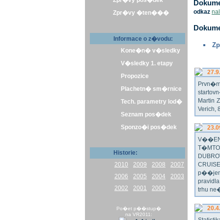
Zpr�vy pos�dek
Dokumen
odkaz
na
Zpr�vy �ten���
Dokume
Informace o z�vodu:
Zp
Kone�n� v�sledky
V�sledky 1. etapy
27.9
Propozice
Prvn�m 
Plachetn� sm�rnice
startov
Martin 
Tech. parametry lod�
Verich,
Seznam pos�dek
Sponzo�i pos�dek
23.0
V��EN
T�MTO
Historie:
DUBRO
2010
2009
2008
2007
CRUISE
p��jem
2006
2005
2004
2003
pravidl
2002
2001
2000
trhu ne
20.4
Po�et p��stup�
na VR2011: