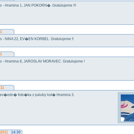
o - Hramina 1, JAN POKORN�. Gratulujeme !!!
11
o - NINA 22, EV�EN KORBEL. Gratulujeme !!
11
o - Hramina 8, JAROSLAV MORAVEC. Gratulujeme !
.11
ev�edn� fote�ka z paluby lod� Hramina 3.
.2011
14:30