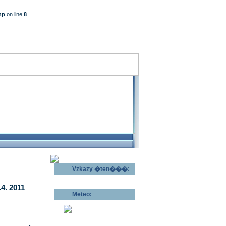
hp
on line
8
Vzkazy �ten���:
Odeslat vzkaz >>
4. 2011
Meteo:
Pov�trnostn�
p�edpov�d >>