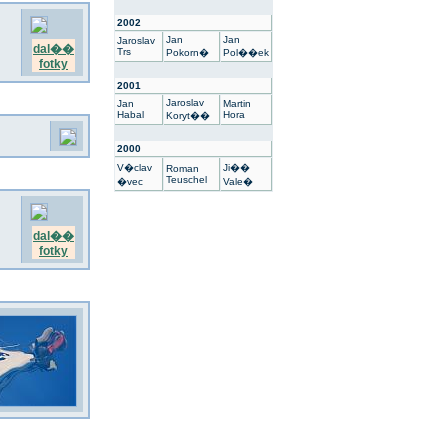
2002
Jan
Jan
Jaroslav
dal��
Trs
Pokorn�
Pol��ek
fotky
2001
Jaroslav
Jan
Martin
Habal
Hora
Koryt��
2000
V�clav
Ji��
Roman
Teuschel
�vec
Vale�
dal��
fotky