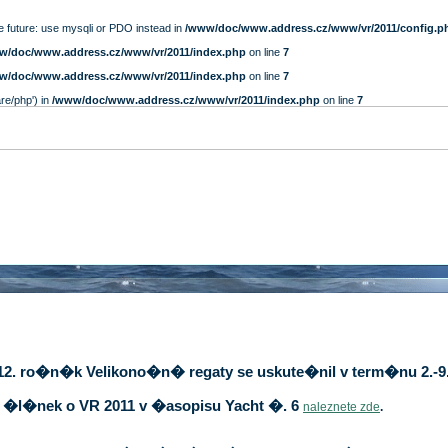
e future: use mysqli or PDO instead in
/www/doc/www.address.cz/www/vr/2011/config.p
w/doc/www.address.cz/www/vr/2011/index.php
on line
7
w/doc/www.address.cz/www/vr/2011/index.php
on line
7
are/php') in
/www/doc/www.address.cz/www/vr/2011/index.php
on line
7
12. ro�n�k Velikono�n� regaty se uskute�nil v term�nu 2.-9.
�l�nek o VR 2011 v �asopisu Yacht �. 6
naleznete zde
.