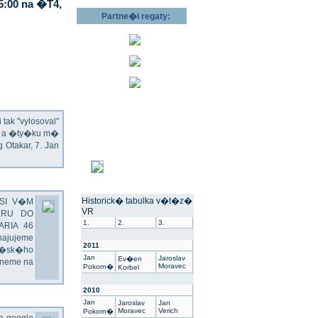
5:00 na �T4,
Partne�i regaty:
ak "vylosoval"
ec a �ty�ku m�
Otakar, 7. Jan
Historick� tabulka v�t�z�
SI V�M
VR
ERU DO
1.
2.
3.
ARIA 46
hajujeme
2011
��sk�ho
Jan
Jaroslav
Ev�en
dneme na
Moravec
Pokorn�
Korbel
2010
Jan
Jaroslav
Jan
Moravec
Verich
Pokorn�