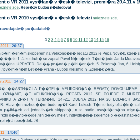
t o VR 2011 vys�lan� v �esk� televizi, premi�ra 20.4.11 v 1
leznete zde
. Repr�zy budou n�sledovat
nt o VR 2010 vys�lan� v �esk� televizi
naleznete zde
.
ravodajstv� po�adatel�
1
2
3
4
5
6
7
8
9
10
11
12
13
14
15
16
.2011
20:37
p�ihl�en�m skipperem na Velikono�n� regatu 2012 je Pepa Nov�k, kter� si t
n� ��slo 1. Jako druh� se zapsal Pavel N�m�cek. T�et� jede Jarda Morav
Zv��ina. UPDATED: Dal�� po�ad� p�ihl�en�ch: 5. Pokorn� Jan, 6. Heisig 
 8. tov�rn� t�m Leti�t� Praha - Lubos Klejsmid, 9. Zden�k Z�ta.
9.2011
14:27
� ��ASTN�CI A P��TEL� VELIKONO�N� REGATY, DOVOLUJEME 
 OZN�MIT, �E VELIKONO�N� REGATA 2012 SE POJEDE Z MURT
VNIKU A ZP�T V TERM�NU 14.-21. DUBNA 2012 NA 20 LOD�CH BAV
R. Hlavn�m rozhod��m bude op�t Karel Luksch. T�mto tedy ofici�ln� za
 p�ihl�ek od jednotliv�ch skipper�, a to podle osv�d�en�ho mlyn
a "kdo d��v p��jde, ten d��v mele". Individu�ln� z�jemce o ��ast nab�
�pln�ch pos�dek. JB
.11
14:40