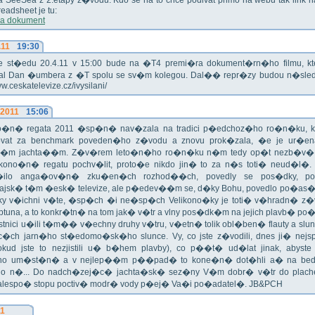
ika SeeSea z 2.etapy z�vodu. Kdo se na to chce podivat primo na webu tak link 
eadsheet je tu:
a dokument
.11
19:30
!!! Ve st�edu 20.4.11 v 15:00 bude na �T4 premi�ra dokument�rn�ho filmu, 
val Dan �umbera z �T spolu se sv�m kolegou. Dal�� repr�zy budou n�sled
ww.ceskatelevize.cz/ivysilani/
.2011
15:06
no�n� regata 2011 �sp�n� nav�zala na tradici p�edchoz�ho ro�n�ku, k
vat za benchmark poveden�ho z�vodu a znovu prok�zala, �e je ur�en
�m jachta��m. Z�v�rem leto�n�ho ro�n�ku n�m tedy op�t nezb�v�,
ikono�n� regatu pochv�lit, proto�e nikdo jin� to za n�s toti� neud�l�.
ilo anga�ov�n� zku�en�ch rozhod��ch, povedly se pos�dky, po
ajsk� t�m �esk� televize, ale p�edev��m se, d�ky Bohu, povedlo po�as�!
oky v�ichni v�te, �sp�ch �i ne�sp�ch Velikono�ky je toti� v�hradn� z�
ptuna, a to konkr�tn� na tom jak� v�tr a vlny pos�dk�m na jejich plavb� po�l
tnici u�ili t�m�� v�echny druhy v�tru, v�etn� tolik obl�ben� flauty a sl
c�ch jarn�ho st�edomo�sk�ho slunce. Vy, co jste z�vodili, dnes ji� nej
okud jste to nezjistili u� b�hem plavby), co p��t� ud�lat jinak, abyste
o um�st�n� a v nejlep��m p��pad� to kone�n� dot�hli a� na bed
do n�... Do nadch�zej�c� jachta�sk� sez�ny V�m dobr� v�tr do plache
alespo� stopu poctiv� modr� vody p�ej� Va�i po�adatel�. JB&PCH
11