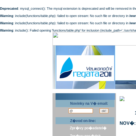
Deprecated
: mysql_connect(): The mysql extension is deprecated and will be removed in th
Warning
: include(functions/table.php): failed to open stream: No such file or directory in
/ww
Warning
: include(functions/table.php): failed to open stream: No such file or directory in
/ww
Warning
: include(): Failed opening 'functions/table.php' for inclusion (include_path='.:/usr/sh
Novinky na V� email:
Z�vod on-line:
NOV�: 
Zpr�vy po�adatel�