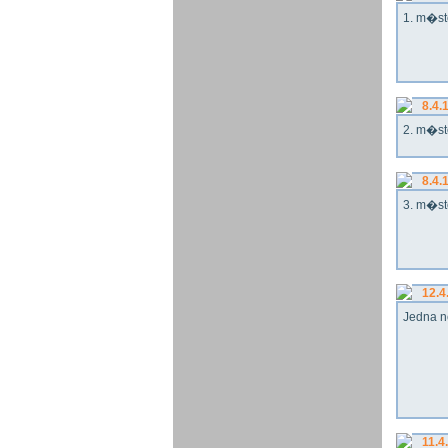
1. m�st
8.4.
2. m�st
8.4.
3. m�st
12.4
Jedna n
11.4