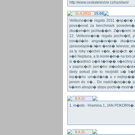
http://www.ceskatelevize.cz/ivysilani/
11.4.2011
15:06
Velikono�n� regata 2011 �sp�n� n
pova�ovat za benchmark poveden�
zku�en�m jachta��m. Z�v�rem le
12. Velikono�n� regatu pochv�lit, 
osv�d�ilo anga�ov�n� zku�en�c
zpravodajsk� t�m �esk� televize, a
za ty roky v�ichni v�te, �sp�ch �
v�li Neptuna, a to konkr�tn� na tom 
si ��astnici u�ili t�m�� v�echny dr
v paprsc�ch jarn�ho st�edomo�sk�ho
(tedy pokud jste to nezjistili u� 
lep��ho um�st�n� a v nejlep��
jenom do n�... Do nadch�zej�c� j
k�lem alespo� stopu poctiv� modr�
8.4.11
1. m�sto - Hramina 1, JAN POKORN�. G
8.4.11