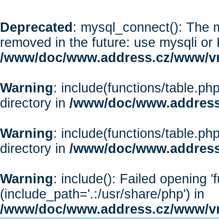
Deprecated
: mysql_connect(): The m
removed in the future: use mysqli or
/www/doc/www.address.cz/www/vr
Warning
: include(functions/table.php
directory in
/www/doc/www.address
Warning
: include(functions/table.php
directory in
/www/doc/www.address
Warning
: include(): Failed opening '
(include_path='.:/usr/share/php') in
/www/doc/www.address.cz/www/vr