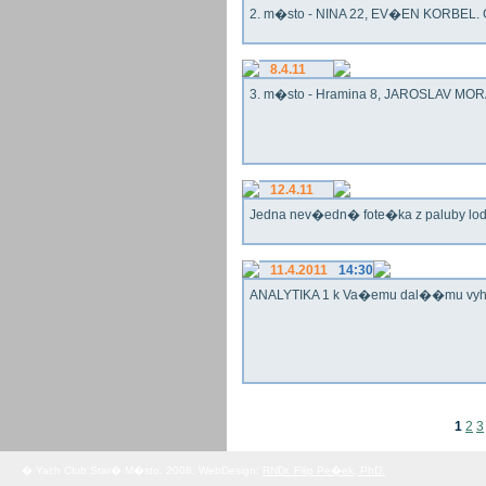
2. m�sto - NINA 22, EV�EN KORBEL. G
8.4.11
3. m�sto - Hramina 8, JAROSLAV MORA
12.4.11
Jedna nev�edn� fote�ka z paluby lo
11.4.2011
14:30
ANALYTIKA 1 k Va�emu dal��mu vy
1
2
3
� Yach Club Star� M�sto. 2008, WebDesign:
RNDr. Filip Pe�ek, PhD.