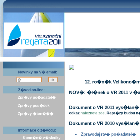
Novinky na V� email:
12. ro�n�k Velikono�n� 
Z�vod on-line:
NOV�: �l�nek o VR 2011 v �a
Zpr�vy po�adatel�
Zpr�vy pos�dek
Dokument o VR 2011 vys�lan� v 
odkaz
naleznete zde
. Repr�zy budou n
Zpr�vy �ten���
Dokument o VR 2010 vys�lan� 
Informace o z�vodu:
Zpravodajstv� po�adatel�
Kone�n� v�sledky