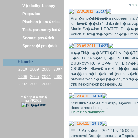
1
2
3
V�sledky 1. etapy
27.9.2011
20:37
Propozice
Prvn�m p�ihl�en�m skipperem na Veli
Plachetn� sm�rnice
startovn� ��slo 1. Jako druh� se z
Martin Zv��ina. UPDATED: Dal�� po�
Tech. parametry lod�
Verich, 8. tov�rn� t�m Leti�t� Praha 
Seznam pos�dek
Sponzo�i pos�dek
23.09.2011
14:27
V��EN� ��ASTN�CI A P��TEL
T�MTO OZN�MIT, �E VELIKON
Historie:
DUBROVNIKU A ZP�T V TERM�NU 
CRUISER. Hlavn�m rozhod��m bude o
2010
2009
2008
2007
p��jem p�ihl�ek od jednotliv�c
2006
2005
2004
2003
pravidla "kdo d��v p��jde, ten d�
2002
2001
2000
trhu ne�pln�ch pos�dek. JB
20.4.11
14:40
Po�et p��stup�
na VR2011:
Statistika SeeSea z 2.etapy z�vodu. K
docs spreadsheet je tu:
Odkaz na dokument
15.4.11
19:30
!!!!!!!!!! Ve st�edu 20.4.11 v 15:0
zpracoval Dan �umbera z �T spolu 