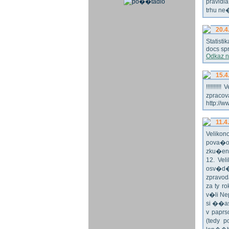
pravidl
trhu ne
20.4
Statist
docs spr
Odkaz n
15.4
!!!!!!!
zpraco
http://w
11.4
Veliko
pova�o
zku�en
12. Vel
osv�d�
zpravod
za ty r
v�li Ne
si ��as
v paprs
(tedy p