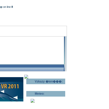
hp
on line
8
Vzkazy �ten���:
Odeslat vzkaz >>
Meteo:
Pov�trnostn�
p�edpov�d >>