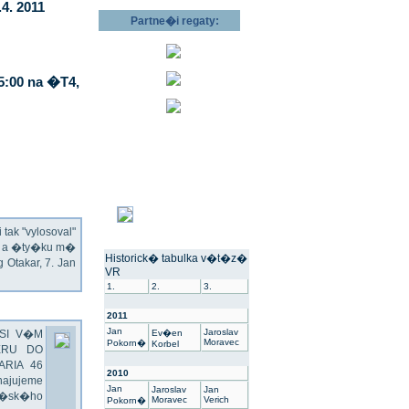
4. 2011
Partne�i regaty:
5:00 na �T4,
ak "vylosoval"
ec a �ty�ku m�
Historick� tabulka v�t�z�
Otakar, 7. Jan
VR
1.
2.
3.
2011
Jan
Jaroslav
SI V�M
Ev�en
Moravec
Pokorn�
Korbel
ERU DO
ARIA 46
2010
hajujeme
Jan
Jaroslav
Jan
��sk�ho
Moravec
Verich
Pokorn�