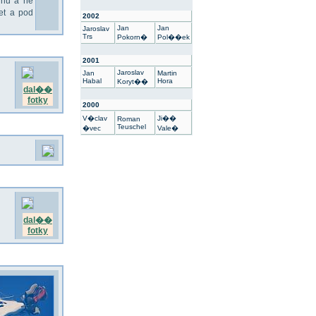
nu a ne
t a pod
2002
Jan
Jan
Jaroslav
Trs
Pokorn�
Pol��ek
2001
Jaroslav
Jan
Martin
Habal
Hora
Koryt��
dal��
fotky
2000
V�clav
Ji��
Roman
Teuschel
�vec
Vale�
dal��
fotky