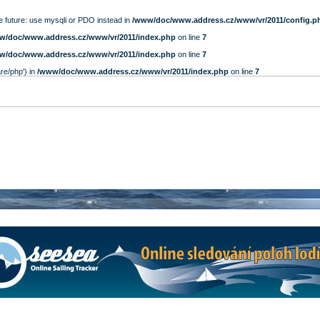
e future: use mysqli or PDO instead in
/www/doc/www.address.cz/www/vr/2011/config.p
w/doc/www.address.cz/www/vr/2011/index.php
on line
7
w/doc/www.address.cz/www/vr/2011/index.php
on line
7
are/php') in
/www/doc/www.address.cz/www/vr/2011/index.php
on line
7