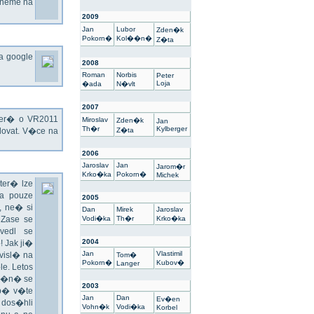
dneme na
2009
Jan
Lubor
Zden�k
Pokorn�
Kol��n�
Z�ta
na google
2008
Roman
Norbis
Peter
Loja
�ada
N�vlt
2007
kter� o VR2011
Miroslav
Zden�k
Jan
Th�r
Kylberger
ovat. V�ce na
Z�ta
2006
Jaroslav
Jan
Jarom�r
Krko�ka
Pokorn�
Michek
ter� lze
a pouze
2005
 ne� si
Dan
Mirek
Jaroslav
 Zase se
Vodi�ka
Th�r
Krko�ka
vedl se
2004
 Jak ji�
Jan
Vlastimil
visl� na
Tom�
Pokorn�
Kubov�
Langer
e. Letos
un�n� se
2003
sp� v�te
Jan
Dan
Ev�en
 dos�hli
Vohn�k
Vodi�ka
Korbel