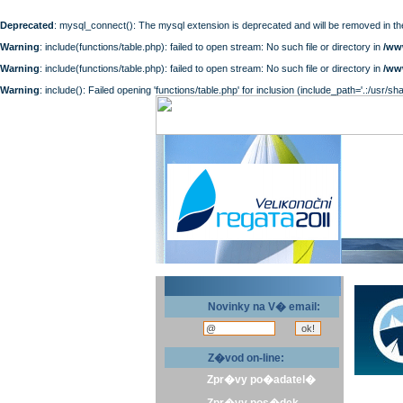
Deprecated
: mysql_connect(): The mysql extension is deprecated and will be removed in th
Warning
: include(functions/table.php): failed to open stream: No such file or directory in
/ww
Warning
: include(functions/table.php): failed to open stream: No such file or directory in
/ww
Warning
: include(): Failed opening 'functions/table.php' for inclusion (include_path='.:/usr/sh
Novinky na V� email:
Z�vod on-line:
Zpr�vy po�adatel�