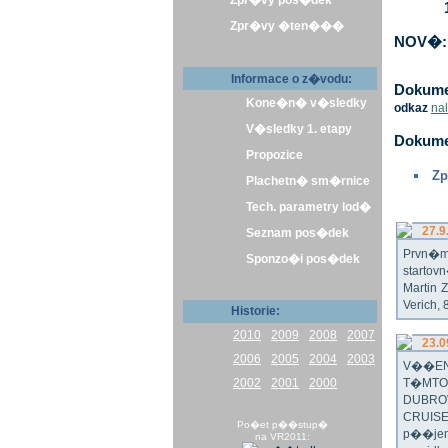
Zpr�vy pos�dek
Zpr�vy �ten���
NOV�: 
Informace o z�vodu:
Dokumen
Kone�n� v�sledky
odkaz
na
V�sledky 1. etapy
Dokume
Propozice
Zp
Plachetn� sm�rnice
Tech. parametry lod�
27.9
Seznam pos�dek
Prvn�m 
Sponzo�i pos�dek
startov
Martin 
Verich,
Historie:
2010
2009
2008
2007
23.0
2006
2005
2004
2003
V��EN
2002
2001
2000
T�MTO
DUBRO
CRUISE
Po�et p��stup�
p��jem
na VR2011: