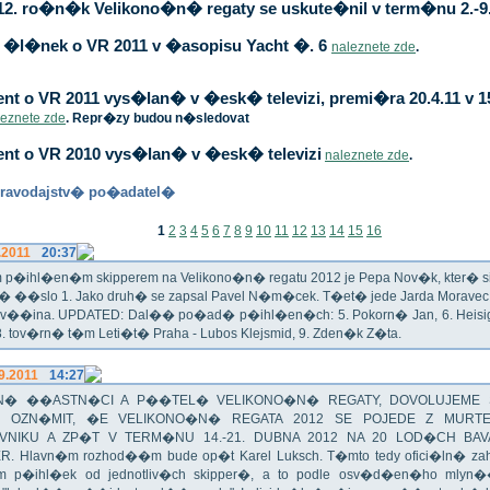
12. ro�n�k Velikono�n� regaty se uskute�nil v term�nu 2.-9.
�l�nek o VR 2011 v �asopisu Yacht �. 6
naleznete zde
.
t o VR 2011 vys�lan� v �esk� televizi, premi�ra 20.4.11 v 1
leznete zde
. Repr�zy budou n�sledovat
nt o VR 2010 vys�lan� v �esk� televizi
naleznete zde
.
ravodajstv� po�adatel�
1
2
3
4
5
6
7
8
9
10
11
12
13
14
15
16
.2011
20:37
p�ihl�en�m skipperem na Velikono�n� regatu 2012 je Pepa Nov�k, kter� si t
n� ��slo 1. Jako druh� se zapsal Pavel N�m�cek. T�et� jede Jarda Morav
Zv��ina. UPDATED: Dal�� po�ad� p�ihl�en�ch: 5. Pokorn� Jan, 6. Heisig 
 8. tov�rn� t�m Leti�t� Praha - Lubos Klejsmid, 9. Zden�k Z�ta.
9.2011
14:27
� ��ASTN�CI A P��TEL� VELIKONO�N� REGATY, DOVOLUJEME 
 OZN�MIT, �E VELIKONO�N� REGATA 2012 SE POJEDE Z MURT
VNIKU A ZP�T V TERM�NU 14.-21. DUBNA 2012 NA 20 LOD�CH BAV
R. Hlavn�m rozhod��m bude op�t Karel Luksch. T�mto tedy ofici�ln� za
 p�ihl�ek od jednotliv�ch skipper�, a to podle osv�d�en�ho mlyn