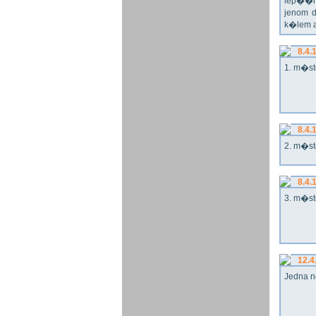
lep��h
jenom 
k�lem 
8.4.
1. m�st
8.4.
2. m�st
8.4.
3. m�st
12.4
Jedna n