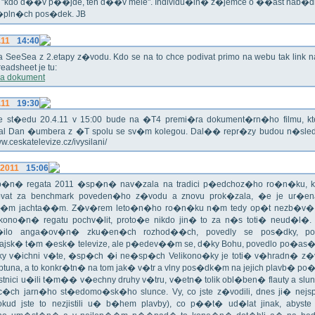
a "kdo d��v p��jde, ten d��v mele". Individu�ln� z�jemce o ��ast nab�
�pln�ch pos�dek. JB
.11
14:40
ika SeeSea z 2.etapy z�vodu. Kdo se na to chce podivat primo na webu tak link 
eadsheet je tu:
a dokument
.11
19:30
!!! Ve st�edu 20.4.11 v 15:00 bude na �T4 premi�ra dokument�rn�ho filmu, 
val Dan �umbera z �T spolu se sv�m kolegou. Dal�� repr�zy budou n�sled
ww.ceskatelevize.cz/ivysilani/
.2011
15:06
no�n� regata 2011 �sp�n� nav�zala na tradici p�edchoz�ho ro�n�ku, k
vat za benchmark poveden�ho z�vodu a znovu prok�zala, �e je ur�en
�m jachta��m. Z�v�rem leto�n�ho ro�n�ku n�m tedy op�t nezb�v�,
ikono�n� regatu pochv�lit, proto�e nikdo jin� to za n�s toti� neud�l�.
ilo anga�ov�n� zku�en�ch rozhod��ch, povedly se pos�dky, po
ajsk� t�m �esk� televize, ale p�edev��m se, d�ky Bohu, povedlo po�as�!
oky v�ichni v�te, �sp�ch �i ne�sp�ch Velikono�ky je toti� v�hradn� z�
ptuna, a to konkr�tn� na tom jak� v�tr a vlny pos�dk�m na jejich plavb� po�l
tnici u�ili t�m�� v�echny druhy v�tru, v�etn� tolik obl�ben� flauty a sl
c�ch jarn�ho st�edomo�sk�ho slunce. Vy, co jste z�vodili, dnes ji� nej
okud jste to nezjistili u� b�hem plavby), co p��t� ud�lat jinak, abyste