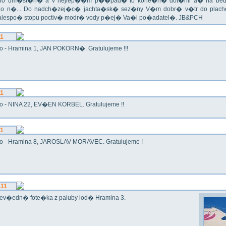
o um�st�n� a v nejlep��m p��pad� to kone�n� dot�hli a� na bed
do n�... Do nadch�zej�c� jachta�sk� sez�ny V�m dobr� v�tr do plache
alespo� stopu poctiv� modr� vody p�ej� Va�i po�adatel�. JB&PCH
11
o - Hramina 1, JAN POKORN�. Gratulujeme !!!
11
o - NINA 22, EV�EN KORBEL. Gratulujeme !!
11
o - Hramina 8, JAROSLAV MORAVEC. Gratulujeme !
.11
ev�edn� fote�ka z paluby lod� Hramina 3.