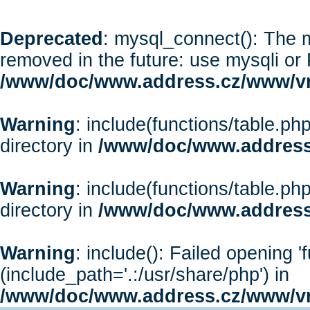
Deprecated
: mysql_connect(): The m
removed in the future: use mysqli or
/www/doc/www.address.cz/www/vr
Warning
: include(functions/table.php
directory in
/www/doc/www.address
Warning
: include(functions/table.php
directory in
/www/doc/www.address
Warning
: include(): Failed opening '
(include_path='.:/usr/share/php') in
/www/doc/www.address.cz/www/vr