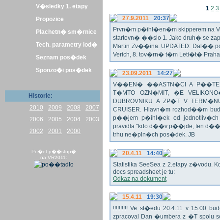
V�sledky 1. etapy
1
2
3
27.9.2011
20:37
Propozice
Prvn�m p�ihl�en�m skipperem na Veli
Plachetn� sm�rnice
startovn� ��slo 1. Jako druh� se z
Tech. parametry lod�
Martin Zv��ina. UPDATED: Dal�� po�
Verich, 8. tov�rn� t�m Leti�t� Praha 
Seznam pos�dek
Sponzo�i pos�dek
23.09.2011
14:27
V��EN� ��ASTN�CI A P��TEL
T�MTO OZN�MIT, �E VELIKON
Historie:
DUBROVNIKU A ZP�T V TERM�NU 
2010
2009
2008
2007
CRUISER. Hlavn�m rozhod��m bude o
p��jem p�ihl�ek od jednotliv�c
2006
2005
2004
2003
pravidla "kdo d��v p��jde, ten d�
2002
2001
2000
trhu ne�pln�ch pos�dek. JB
Po�et p��stup�
20.4.11
14:40
na VR2011:
Statistika SeeSea z 2.etapy z�vodu. K
docs spreadsheet je tu:
Odkaz na dokument
15.4.11
19:30
!!!!!!!!!! Ve st�edu 20.4.11 v 15:0
zpracoval Dan �umbera z �T spolu 