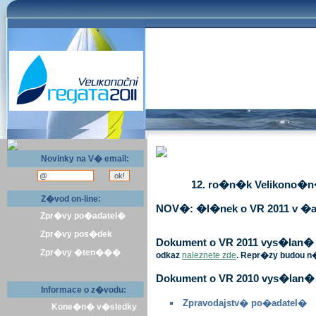
Novinky na V� email:
12. ro�n�k Velikono�n� 
Z�vod on-line:
NOV�: �l�nek o VR 2011 v �a
Zpr�vy po�adatel�
Zpr�vy pos�dek
Dokument o VR 2011 vys�lan� v 
Zpr�vy �ten���
odkaz
naleznete zde
. Repr�zy budou n
Dokument o VR 2010 vys�lan� 
Informace o z�vodu:
Zpravodajstv� po�adatel�
Kone�n� v�sledky