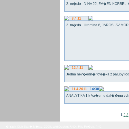
2. m�sto - NINA 22, EV�EN KORBEL. G
8.4.11
3. m�sto - Hramina 8, JAROSLAV MORA
12.4.11
Jedna nev�edn� fote�ka z paluby lo
11.4.2011
14:30
ANALYTIKA 1 k Va�emu dal��mu vy
1
2
3
� Yach Club Star� M�sto. 2008, WebDesign:
RNDr. Filip Pe�ek, PhD.