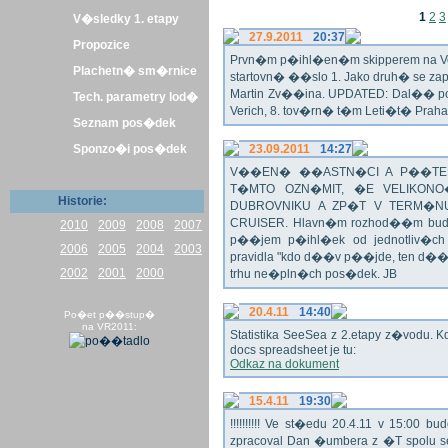
1
2
3
V�sledky 1. etapy
27.9.2011
20:37
Propozice
Prvn�m p�ihl�en�m skipperem na Veli
Plachetn� sm�rnice
startovn� ��slo 1. Jako druh� se z
Martin Zv��ina. UPDATED: Dal�� po�
Tech. parametry lod�
Verich, 8. tov�rn� t�m Leti�t� Praha 
Seznam pos�dek
Sponzo�i pos�dek
23.09.2011
14:27
V��EN� ��ASTN�CI A P��TEL
T�MTO OZN�MIT, �E VELIKON
Historie:
DUBROVNIKU A ZP�T V TERM�NU 
CRUISER. Hlavn�m rozhod��m bude o
2010
2009
2008
2007
p��jem p�ihl�ek od jednotliv�c
2006
2005
2004
2003
pravidla "kdo d��v p��jde, ten d�
2002
2001
2000
trhu ne�pln�ch pos�dek. JB
20.4.11
14:40
Po�et p��stup�
na VR2011:
Statistika SeeSea z 2.etapy z�vodu. K
docs spreadsheet je tu:
Odkaz na dokument
15.4.11
19:30
!!!!!!!!!! Ve st�edu 20.4.11 v 15:0
zpracoval Dan �umbera z �T spolu 