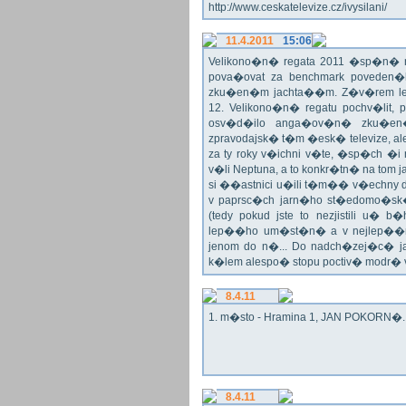
http://www.ceskatelevize.cz/ivysilani/
11.4.2011
15:06
Velikono�n� regata 2011 �sp�n� n
pova�ovat za benchmark poveden�
zku�en�m jachta��m. Z�v�rem le
12. Velikono�n� regatu pochv�lit, 
osv�d�ilo anga�ov�n� zku�en�c
zpravodajsk� t�m �esk� televize, a
za ty roky v�ichni v�te, �sp�ch �
v�li Neptuna, a to konkr�tn� na tom 
si ��astnici u�ili t�m�� v�echny dr
v paprsc�ch jarn�ho st�edomo�sk�ho
(tedy pokud jste to nezjistili u� 
lep��ho um�st�n� a v nejlep��
jenom do n�... Do nadch�zej�c� j
k�lem alespo� stopu poctiv� modr�
8.4.11
1. m�sto - Hramina 1, JAN POKORN�. G
8.4.11