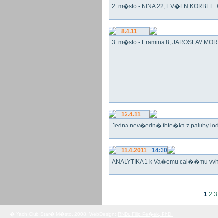
2. m�sto - NINA 22, EV�EN KORBEL. G
8.4.11
3. m�sto - Hramina 8, JAROSLAV MORA
12.4.11
Jedna nev�edn� fote�ka z paluby lo
11.4.2011
14:30
ANALYTIKA 1 k Va�emu dal��mu vy
1
2
3
� Yach Club Star� M�sto. 2008, WebDesign:
RNDr. Filip Pe�ek, PhD.