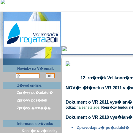
Novinky na V� email:
12. ro�n�k Velikono�n� 
Z�vod on-line:
NOV�: �l�nek o VR 2011 v �a
Zpr�vy po�adatel�
Zpr�vy pos�dek
Dokument o VR 2011 vys�lan� v 
odkaz
naleznete zde
. Repr�zy budou n
Zpr�vy �ten���
Dokument o VR 2010 vys�lan� 
Informace o z�vodu:
Zpravodajstv� po�adatel�
Kone�n� v�sledky