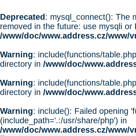
Deprecated
: mysql_connect(): The m
removed in the future: use mysqli or
/www/doc/www.address.cz/www/vr
Warning
: include(functions/table.php
directory in
/www/doc/www.address
Warning
: include(functions/table.php
directory in
/www/doc/www.address
Warning
: include(): Failed opening '
(include_path='.:/usr/share/php') in
/www/doc/www.address.cz/www/vr