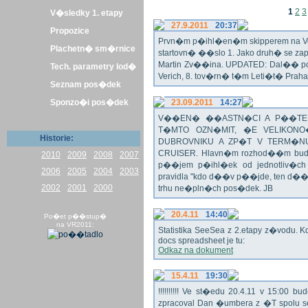
1
2
3
V�sledky 1. etapy
27.9.2011
20:37
Propozice
Prvn�m p�ihl�en�m skipperem na Veli
Plachetn� sm�rnice
startovn� ��slo 1. Jako druh� se z
Martin Zv��ina. UPDATED: Dal�� po�
Tech. parametry lod�
Verich, 8. tov�rn� t�m Leti�t� Praha 
Seznam pos�dek
Sponzo�i pos�dek
23.09.2011
14:27
V��EN� ��ASTN�CI A P��TEL
T�MTO OZN�MIT, �E VELIKON
Historie:
DUBROVNIKU A ZP�T V TERM�NU 
CRUISER. Hlavn�m rozhod��m bude o
2010
2009
2008
2007
p��jem p�ihl�ek od jednotliv�c
2006
2005
2004
2003
pravidla "kdo d��v p��jde, ten d�
2002
2001
2000
trhu ne�pln�ch pos�dek. JB
20.4.11
14:40
Po�et p��stup�
na VR2011:
Statistika SeeSea z 2.etapy z�vodu. K
docs spreadsheet je tu:
Odkaz na dokument
15.4.11
19:30
!!!!!!!!!! Ve st�edu 20.4.11 v 15:0
zpracoval Dan �umbera z �T spolu 