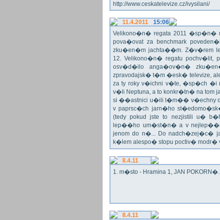
http://www.ceskatelevize.cz/ivysilani/
11.4.2011
15:06
Velikono�n� regata 2011 �sp�n� n
pova�ovat za benchmark poveden�
zku�en�m jachta��m. Z�v�rem le
12. Velikono�n� regatu pochv�lit, 
osv�d�ilo anga�ov�n� zku�en�c
zpravodajsk� t�m �esk� televize, a
za ty roky v�ichni v�te, �sp�ch �
v�li Neptuna, a to konkr�tn� na tom 
si ��astnici u�ili t�m�� v�echny dr
v paprsc�ch jarn�ho st�edomo�sk�ho
(tedy pokud jste to nezjistili u� 
lep��ho um�st�n� a v nejlep��
jenom do n�... Do nadch�zej�c� j
k�lem alespo� stopu poctiv� modr�
8.4.11
1. m�sto - Hramina 1, JAN POKORN�. G
8.4.11