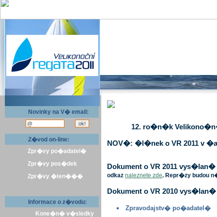
Novinky na V� email:
12. ro�n�k Velikono�n� 
Z�vod on-line:
NOV�: �l�nek o VR 2011 v �a
Zpr�vy po�adatel�
Zpr�vy pos�dek
Dokument o VR 2011 vys�lan� v 
odkaz
naleznete zde
. Repr�zy budou n
Zpr�vy �ten���
Dokument o VR 2010 vys�lan� 
Informace o z�vodu:
Zpravodajstv� po�adatel�
Kone�n� v�sledky