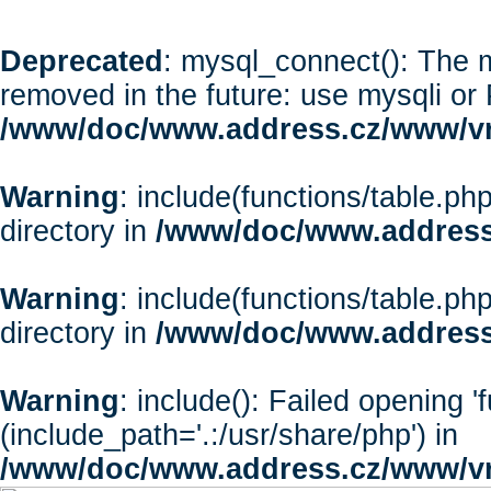
Deprecated
: mysql_connect(): The m
removed in the future: use mysqli or
/www/doc/www.address.cz/www/vr
Warning
: include(functions/table.php
directory in
/www/doc/www.address
Warning
: include(functions/table.php
directory in
/www/doc/www.address
Warning
: include(): Failed opening '
(include_path='.:/usr/share/php') in
/www/doc/www.address.cz/www/vr