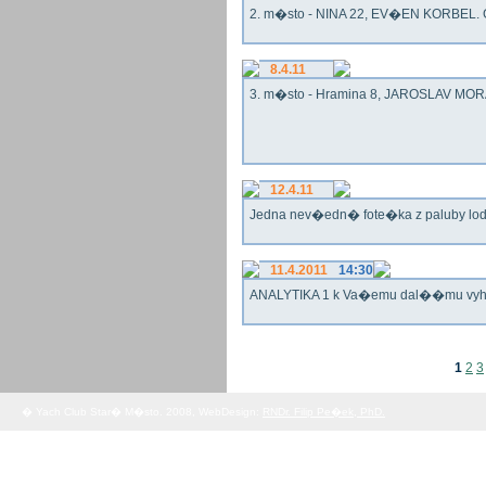
2. m�sto - NINA 22, EV�EN KORBEL. G
8.4.11
3. m�sto - Hramina 8, JAROSLAV MORA
12.4.11
Jedna nev�edn� fote�ka z paluby lo
11.4.2011
14:30
ANALYTIKA 1 k Va�emu dal��mu vy
1
2
3
� Yach Club Star� M�sto. 2008, WebDesign:
RNDr. Filip Pe�ek, PhD.