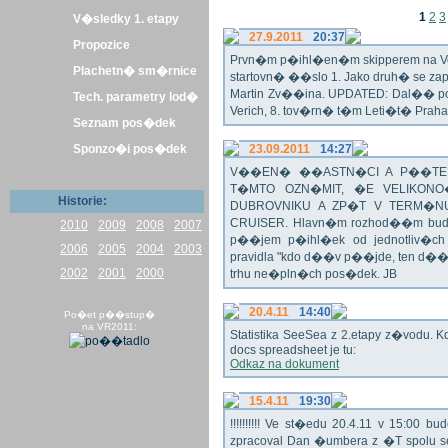
1
2
3
V�sledky 1. etapy
27.9.2011
20:37
Propozice
Prvn�m p�ihl�en�m skipperem na Veli
Plachetn� sm�rnice
startovn� ��slo 1. Jako druh� se z
Martin Zv��ina. UPDATED: Dal�� po�
Tech. parametry lod�
Verich, 8. tov�rn� t�m Leti�t� Praha 
Seznam pos�dek
Sponzo�i pos�dek
23.09.2011
14:27
V��EN� ��ASTN�CI A P��TEL
T�MTO OZN�MIT, �E VELIKON
Historie:
DUBROVNIKU A ZP�T V TERM�NU 
CRUISER. Hlavn�m rozhod��m bude o
2010
2009
2008
2007
p��jem p�ihl�ek od jednotliv�c
2006
2005
2004
2003
pravidla "kdo d��v p��jde, ten d�
2002
2001
2000
trhu ne�pln�ch pos�dek. JB
20.4.11
14:40
Po�et p��stup�
na VR2011:
Statistika SeeSea z 2.etapy z�vodu. K
docs spreadsheet je tu:
Odkaz na dokument
15.4.11
19:30
!!!!!!!!!! Ve st�edu 20.4.11 v 15:0
zpracoval Dan �umbera z �T spolu 