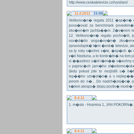
http://www.ceskatelevize.cz/ivysilani/
11.4.2011
15:06
Velikono�n� regata 2011 �sp�n� n
pova�ovat za benchmark poveden�
zku�en�m jachta��m. Z�v�rem le
12. Velikono�n� regatu pochv�lit, 
osv�d�ilo anga�ov�n� zku�en�c
zpravodajsk� t�m �esk� televize, a
za ty roky v�ichni v�te, �sp�ch �
v�li Neptuna, a to konkr�tn� na tom 
si ��astnici u�ili t�m�� v�echny dr
v paprsc�ch jarn�ho st�edomo�sk�ho
(tedy pokud jste to nezjistili u� 
lep��ho um�st�n� a v nejlep��
jenom do n�... Do nadch�zej�c� j
k�lem alespo� stopu poctiv� modr�
8.4.11
1. m�sto - Hramina 1, JAN POKORN�. G
8.4.11