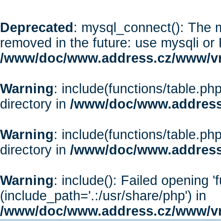
Deprecated
: mysql_connect(): The m
removed in the future: use mysqli or
/www/doc/www.address.cz/www/vr
Warning
: include(functions/table.php
directory in
/www/doc/www.address
Warning
: include(functions/table.php
directory in
/www/doc/www.address
Warning
: include(): Failed opening '
(include_path='.:/usr/share/php') in
/www/doc/www.address.cz/www/vr