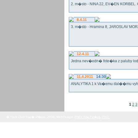
2. m�sto - NINA 22, EV�EN KORBEL. G
8.4.11
3. m�sto - Hramina 8, JAROSLAV MORA
12.4.11
Jedna nev�edn� fote�ka z paluby lo
11.4.2011
14:30
ANALYTIKA 1 k Va�emu dal��mu vy
1
2
3
� Yach Club Star� M�sto. 2008, WebDesign:
RNDr. Filip Pe�ek, PhD.