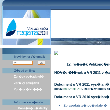
Novinky na V� email:
12. ro�n�k Velikono�n� 
Z�vod on-line:
NOV�: �l�nek o VR 2011 v �a
Zpr�vy po�adatel�
Zpr�vy pos�dek
Dokument o VR 2011 vys�lan� v 
odkaz
naleznete zde
. Repr�zy budou n
Zpr�vy �ten���
Dokument o VR 2010 vys�lan� 
Informace o z�vodu:
Zpravodajstv� po�adatel�
Kone�n� v�sledky