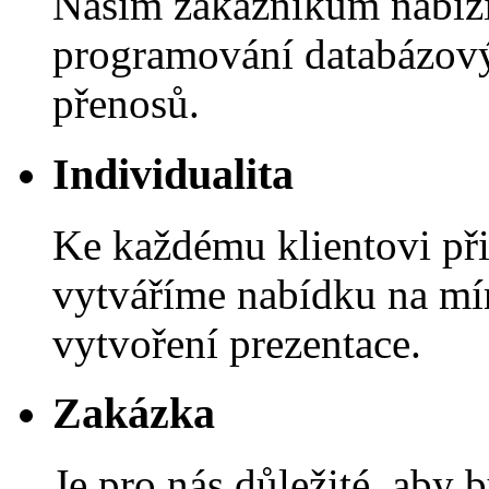
Našim zákazníkům nabízí
programování databázový
přenosů.
Individualita
Ke každému klientovi při
vytváříme nabídku na mír
vytvoření prezentace.
Zakázka
Je pro nás důležité, aby